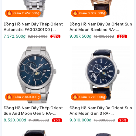
Giảm 2.457.500₫
Giảm 3.032.500₫
Đồng Hồ Nam Dây Thép Orient
Đồng Hồ Nam Dây Da Orient Sun
Automatic FAG03001D0 (
And Moon Bambino RA-
SAG03001D0 ) ( RN-AG0003L ) (
AS0102S10B ( RA-AS0102S30B )
7.372.500₫
9.097.500₫
9.830.000₫
25%
12.130.000₫
25%
TAG03001D0 ) - Kính Sapphire -
( RA-AS0102S00C ) - Size
Size 38.5mm
41.5mm
Giảm 2.840.000₫
Giảm 3.270.000₫
Đồng Hồ Nam Dây Thép Orient
Đồng Hồ Nam Dây Da Orient Sun
Sun And Moon Gen 5 RA-
And Moon Gen 3 RA-
AK0308L10B ( RA-AK0308L30B
AK0011D10B ( RA-AK0011D30B )
8.520.000₫
9.810.000₫
11.360.000₫
25%
13.080.000₫
25%
) ( RA-AK0308L00C ) ( RN-
( RAAK0011D10B ) ( RN-
AK0303L ) - Size 41.5mm
AK0004L ) - Size 42mm