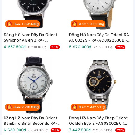
Giảm 1.552.500₫
Giảm 1.990.000₫
Đồng Hồ Nam Dây Da Orient
Đồng Hồ Nam Dây Da Orient RA-
Symphony Gen 3 RA-
AC0022S - RA-AC0022S30B -
AC0F05B10B ( RA-
RA-AC0022S10B - Size 40.5mm
4.657.500₫
5.970.000₫
6.210.000₫
25%
7.960.000₫
25%
AC0F05B30B ) - Size 41.6mm
Giảm 2.210.000₫
Giảm 2.482.500₫
Đồng Hồ Nam Dây Da Orient
Đồng Hồ Nam Dây Thép Orient
Bambino Small Seconds RA-
Golden Eye 2 FAG03002B0 (
AP0104S30B ( RA-AP0104S ) -
SAG03002B0 ) ( TAG03002B0 )
6.630.000₫
7.447.500₫
8.840.000₫
25%
9.930.000₫
25%
Size 38.4mm
- Size 38.5mm