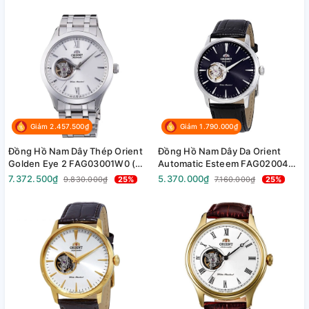
Giảm 2.457.500₫
Giảm 1.790.000₫
Đồng Hồ Nam Dây Thép Orient
Đồng Hồ Nam Dây Da Orient
Golden Eye 2 FAG03001W0 (
Automatic Esteem FAG02004B0
SAG03001W0 )( RN-AG0002S )
( SAG02004B0 ) ( TAG02004B0
7.372.500₫
5.370.000₫
9.830.000₫
25%
7.160.000₫
25%
( TAG03001W0 ) - Size 38.5mm
) - Size 41mm