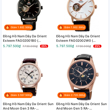
Giảm 1.932.500₫
Giảm 1.932.500₫
Đồng Hồ Nam Dây Da Orient
Đồng Hồ Nam Dây Da Orient
Esteem FAG02001B0 (
Esteem FAG02002W0 (
SAG02001B0 ) ( TAG02001B0 ) -
SAG02002W0 ) ( TAG02002W0
5.797.500₫
5.797.500₫
7.730.000₫
25%
7.730.000₫
25%
Size 41mm
) - Size 41mm
Giảm 3.557.500₫
Giảm 2.720.000₫
Đồng Hồ Nam Dây Da Orient Sun
Đồng Hồ Nam Dây Da Orient Sun
And Moon Gen 3 RA-
And Moon Gen 5 RA-