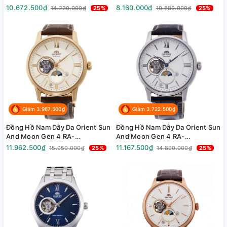
AK0007S10B ( RA-AK0007S30B
AK0309B10B ( RA-AK0309B30B
10.672.500₫
8.160.000₫
14.230.000₫
25%
10.880.000₫
25%
) ( RA-AK0007S00C ) ( RN-
) ( RA-AK0309B00C ) ( RN-
AK0001S ) - Size 42.5mm
AK0304B ) - Size 41.5mm
Giảm 3.987.500₫
Giảm 3.722.500₫
Đồng Hồ Nam Dây Da Orient Sun
Đồng Hồ Nam Dây Da Orient Sun
And Moon Gen 4 RA-
And Moon Gen 4 RA-
AS0010S10B ( RA-AS0010S30B )
AS0011S10B ( RA-AS0011S30B )
11.962.500₫
11.167.500₫
15.950.000₫
25%
14.890.000₫
25%
( RA-AS0010S00C ) - Size
( RA-AS0011S00C ) ( RN-
42mm
AS0003S ) - Size 42mm