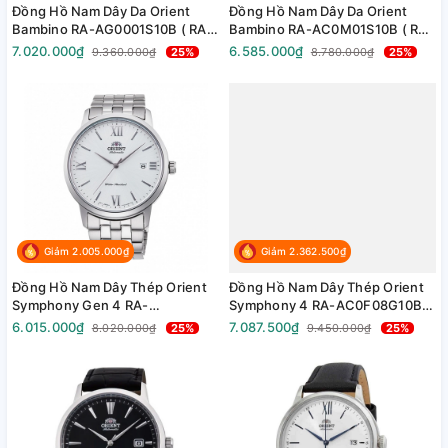
Đồng Hồ Nam Dây Da Orient
Đồng Hồ Nam Dây Da Orient
Bambino RA-AG0001S10B ( RA-
Bambino RA-AC0M01S10B ( RA-
AG0001S00C ) ( RN-AG0004S )
AC0M01S30B ) ( RA-AC0M01S )
7.020.000₫
6.585.000₫
9.360.000₫
25%
8.780.000₫
25%
- Size 40.5mm
- Size 38.4mm
Giảm 2.005.000₫
Giảm 2.362.500₫
Đồng Hồ Nam Dây Thép Orient
Đồng Hồ Nam Dây Thép Orient
Symphony Gen 4 RA-
Symphony 4 RA-AC0F08G10B (
AC0F10S10B - Size 41.6mm
RA-AC0F08G ) - Size 41.6mm
6.015.000₫
7.087.500₫
8.020.000₫
25%
9.450.000₫
25%