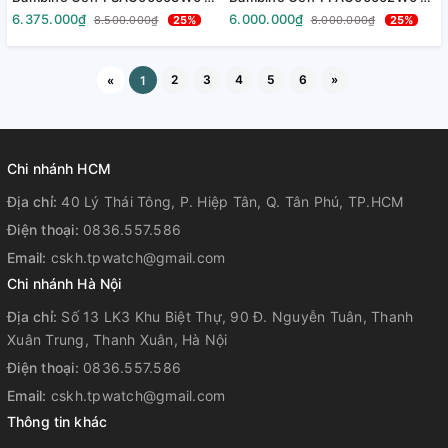
FAC00003W0 ) ( TAC00003W0
SAC00002W0 ) ( TAC00002W0
6.375.000₫
6.000.000₫
8.500.000₫
25%
8.000.000₫
25%
) - Size 40.5mm
) - Size 40.5mm
2
3
4
5
6
»
«
1
Chi nhánh HCM
Địa chỉ:
40 Lý Thái Tông, P. Hiệp Tân, Q. Tân Phú, TP.HCM
Điện thoại:
0836.557.586
Email:
cskh.tpwatch@gmail.com
Chi nhánh Hà Nội
Địa chỉ:
Số 13 LK3 Khu Biệt Thự, 90 Đ. Nguyễn Tuân, Thanh
Xuân Trung, Thanh Xuân, Hà Nội
Điện thoại:
0836.557.586
Email:
cskh.tpwatch@gmail.com
Thông tin khác