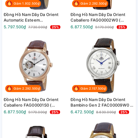
Giảm 1.932.500₫
Giảm 2.292.500₫
Đồng Hồ Nam Dây Da Orient
Đồng Hồ Nam Dây Da Orient
Automatic Esteem
Caballero FAG00002W0 (
FAG02003W0 ( SAG02003W0 )
SAG00002W0 ) ( TAG00002W0
5.797.500₫
6.877.500₫
7.730.000₫
25%
9.170.000₫
25%
( TAG02003W0 ) - Size 41mm
) - Size 43mm
Giảm 2.292.500₫
Giảm 2.157.500₫
Đồng Hồ Nam Dây Da Orient
Đồng Hồ Nam Dây Da Orient
Caballero FAG00001S0 (
Bambino Gen 2 FAC00009W0 (
SAG00001S0 ) ( TAG00001S0 ) -
SAC00009W0 ) ( TAC00009W0
6.877.500₫
6.472.500₫
9.170.000₫
25%
8.630.000₫
25%
Size 43mm
) - Size 40.5mm