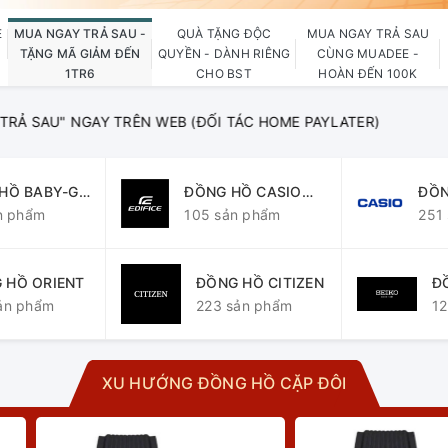
E
MUA NGAY TRẢ SAU -
QUÀ TẶNG ĐỘC
MUA NGAY TRẢ SAU
TẶNG MÃ GIẢM ĐẾN
QUYỀN - DÀNH RIÊNG
CÙNG MUADEE -
1TR6
CHO BST
HOÀN ĐẾN 100K
SAU" NGAY TRÊN WEB (ĐỐI TÁC HOME PAYLATER)
HỒ BABY-G
ĐỒNG HỒ CASIO
ĐỒN
n phẩm
EDIFICE
105 sản phẩm
GEN
251
 HỒ ORIENT
ĐỒNG HỒ CITIZEN
Đ
ản phẩm
223 sản phẩm
12
XU HƯỚNG ĐỒNG HỒ CẶP ĐÔI