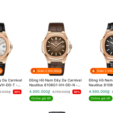
₫
Giảm 2.010.000₫
Giảm 2.010
 Da Carnival
Đồng Hồ Nam Dây Da Carnival
Đồng Hồ Nam 
-VH-DD-T -
Nautilus 8108G1-VH-DD-N -
Nautilus 810
Sapphire -
Automatic - Kính Sapphire -
Automatic - K
4.690.000₫
4.690.000₫
0.000₫
6.700.000₫
30%
30%
Size 41mm
Size 41mm
Online giá tốt
Online giá tốt