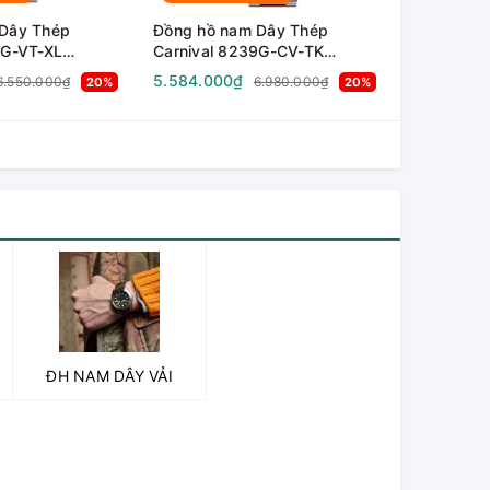
Dây Thép
Đồng hồ nam Dây Thép
9G-VT-XL
Carnival 8239G-CV-TK
ính Sapphire -
Automatic - Kính Sapphire -
5.584.000₫
6.550.000₫
6.980.000₫
20%
20%
 Chống nước 50m
Size 38mm - Chống nước 50m
ĐH NAM DÂY VẢI