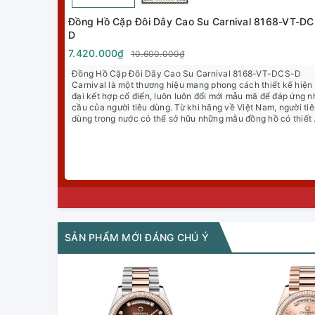
Đồng Hồ Cặp Đôi Dây Cao Su Carnival 8168-VT-DC
D
7.420.000₫
10.600.000₫
Đồng Hồ Cặp Đôi Dây Cao Su Carnival 8168-VT-DCS-D
Carnival là một thương hiệu mang phong cách thiết kế hiện
đại kết hợp cổ điển, luôn luôn đổi mới mẫu mã để đáp ứng n
cầu của người tiêu dùng. Từ khi hãng về Việt Nam, người ti
dùng trong nước có thể sở hữu những mẫu đồng hồ có thiết
cao cấp, độ hoàn thiện cực tốt mà giá thành lại rất dễ tiếp
Online giá tốt
Giảm Sốc 30%
cận. TP-Watch tự hào là đại...
SẢN PHẨM MỚI ĐÁNG CHÚ Ý