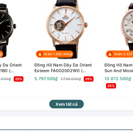
₫
Giảm 1.932.500₫
Giảm 3.557
 Da Orient
Đồng Hồ Nam Dây Da Orient
Đồng Hồ Nam 
1B0 (
Esteem FAG02002W0 (
Sun And Moon
 TAG02001B0
SAG02002W0 ) (
AK0007S10B 
5.797.500₫
10.672.500₫
0.000₫
7.730.000₫
25%
25%
TAG02002W0 ) - Size 41mm
AK0007S30B )
25%
AK0007S00C )
- Size 42.5m
Xem tất cả