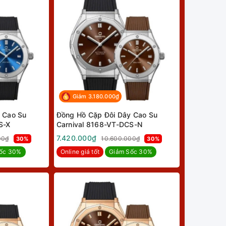
Giảm 3.180.000₫
 Cao Su
Đồng Hồ Cặp Đôi Dây Cao Su
S-X
Carnival 8168-VT-DCS-N
7.420.000₫
00₫
10.600.000₫
30%
30%
ốc 30%
Online giá tốt
Giảm Sốc 30%