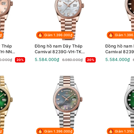
₫
Giảm 1.396.000₫
Giảm 1.396
 Thép
Đồng hồ nam Dây Thép
Đồng hồ nam 
VH-NN
Carnival 8239G-VH-TK
Carnival 823
Sapphire -
Automatic - Kính Sapphire -
Automatic - K
5.584.000₫
5.584.000₫
0.000₫
6.980.000₫
20%
20%
ống nước 50m
Size 38mm - Chống nước 50m
Size 38mm -
₫
Giảm 1.396.000₫
Giảm 1.310