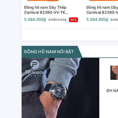
Đồng hồ nam Dây Thép
Đồng hồ nam Dây
Carnival 8239G-VV-TK
Carnival 8239G-
Automatic - Kính Sapphire -
Automatic - Kính 
5.584.000₫
5.584.000₫
6.980.000₫
6.98
20%
Size 38mm - Chống nước 50m
Size 38mm - Ch
ĐỒNG HỒ NAM NỔI BẬT
ĐH NA