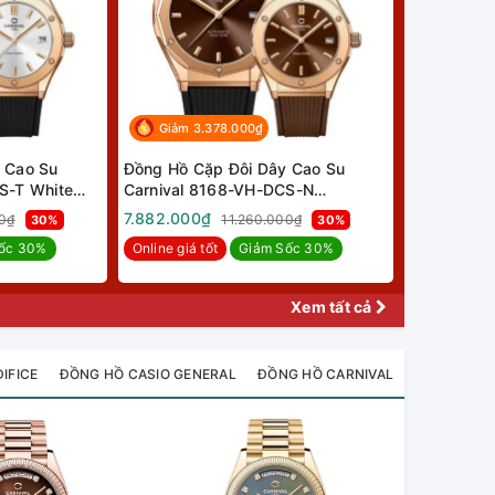
Giảm 3.378.000₫
 Cao Su
Đồng Hồ Cặp Đôi Dây Cao Su
S-T White
Carnival 8168-VH-DCS-N
Chocolate Rose Gold
7.882.000₫
00₫
11.260.000₫
30%
30%
ốc 30%
Online giá tốt
Giảm Sốc 30%
Xem tất cả
IFICE
ĐỒNG HỒ CASIO GENERAL
ĐỒNG HỒ CARNIVAL