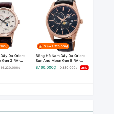
.500₫
Giảm 2.720.000₫
Dây Da Orient
Đồng Hồ Nam Dây Da Orient
 Gen 3 RA-
Sun And Moon Gen 5 RA-
( RA-
AK0309B10B ( RA-
8.160.000₫
14.230.000₫
10.880.000₫
25%
 ( RA-
AK0309B30B ) ( RA-
 ( RN-AK0001S )
AK0309B00C ) ( RN-AK0304B
m
) - Size 41.5mm