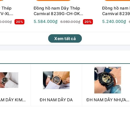
 Thép
Đồng hồ nam Dây Thép
Đồng hồ nam 
VV-XL
Carnival 8239G-CH-DK
Carnival 823
Sapphire -
Automatic - Kính Sapphire -
Automatic - K
5.584.000₫
5.240.000₫
0.000₫
6.980.000₫
20%
20%
ống nước 50m
Size 38mm - Chống nước 50m
Size 38mm -
Xem tất cả
M DÂY KIM
ĐH NAM DÂY DA
ĐH NAM DÂY NHỰA |
LOẠI
CAO SU