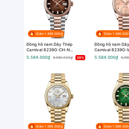
Giảm 1.396.000₫
Giảm 1.396.000
Đồng hồ nam Dây Thép
Đồng hồ nam Dây
Carnival 8239G-CH-N
Carnival 8239G-
Automatic - Kính Sapphire -
Automatic - Kính 
5.584.000₫
5.584.000₫
6.980.000₫
6.98
20%
Size 38mm - Chống nước 50m
Size 38mm - Ch
Giảm 1.396.000₫
Giảm 1.396.000