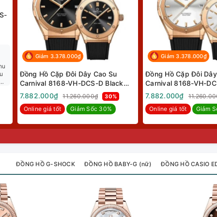
S-
Giảm 3.378.000₫
Giảm 3.378.000₫
hu
Đồng Hồ Cặp Đôi Dây Cao Su
Đồng Hồ Cặp Đôi Dây
êu
 kế
Carnival 8168-VH-DCS-D Black
Carnival 8168-VH-DC
Rose Gold
Rose Gold
7.882.000₫
7.882.000₫
11.260.000₫
11.260.0
30%
Online giá tốt
Giảm Sốc 30%
Online giá tốt
Giảm S
ĐỒNG HỒ G-SHOCK
ĐỒNG HỒ BABY-G (nữ)
ĐỒNG HỒ CASIO ED