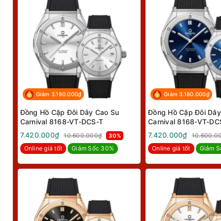
Giảm 3.180.000₫
Giảm 3.180.000₫
Đồng Hồ Cặp Đôi Dây Cao Su
Đồng Hồ Cặp Đôi Dây
Carnival 8168-VT-DCS-T
Carnival 8168-VT-DC
7.420.000₫
7.420.000₫
10.600.000₫
10.600.0
30%
Online giá tốt
Giảm Sốc 30%
Online giá tốt
Giảm S