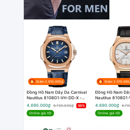
Giảm 2.010.000₫
Giảm 2.010.000
Đồng Hồ Nam Dây Da Carnival
Đồng Hồ Nam Dây
Nautilus 8108G1-VH-DD-X -
Nautilus 8108G1
Automatic - Kính Sapphire -
Automatic - Kính 
4.690.000₫
4.690.000₫
6.700.000₫
6.70
30%
Size 41mm
Size 41mm
Online giá tốt
Online giá tốt