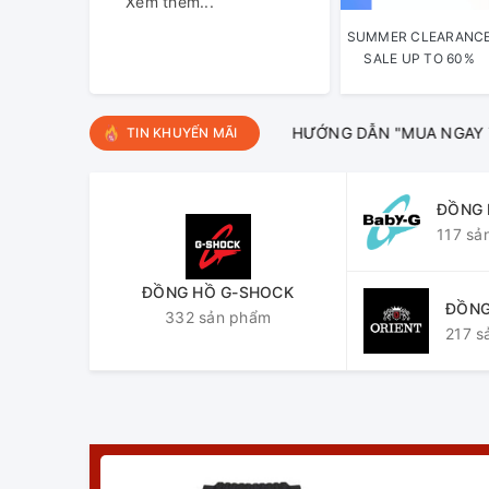
Xem thêm...
SUMMER CLEARANC
SALE UP TO 60%
HƯỚNG DẪN "MUA NGAY TRẢ 
TIN KHUYẾN MÃI
ĐỒNG 
(nữ)
117 sả
ĐỒNG HỒ G-SHOCK
ĐỒNG
332 sản phẩm
217 s