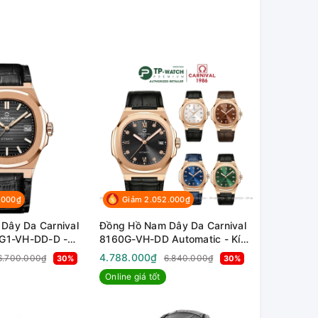
.000₫
Giảm 2.052.000₫
Dây Da Carnival
Đồng Hồ Nam Dây Da Carnival
8G1-VH-DD-D -
8160G-VH-DD Automatic - Kính
ính Sapphire -
Sapphire - Size 41mm
4.788.000₫
6.700.000₫
6.840.000₫
30%
30%
Online giá tốt