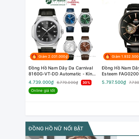
Giảm 2.031.000₫
Giảm 1.932.500
Đồng Hồ Nam Dây Da Carnival
Đồng Hồ Nam Dây
8160G-VT-DD Automatic - Kính
Esteem FAG0200
Sapphire - Size 41mm
SAG02001B0 ) (
4.739.000₫
5.797.500₫
6.770.000₫
7.73
30%
) - Size 41mm
Online giá tốt
ĐỒNG HỒ NỮ NỔI BẬT