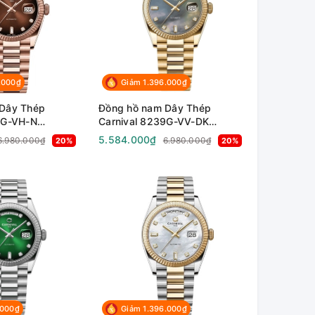
.000₫
Giảm 1.396.000₫
Dây Thép
Đồng hồ nam Dây Thép
9G-VH-N
Carnival 8239G-VV-DK
ính Sapphire -
Automatic - Kính Sapphire -
5.584.000₫
6.980.000₫
6.980.000₫
20%
20%
 Chống nước 50m
Size 38mm - Chống nước 50m
.000₫
Giảm 1.396.000₫