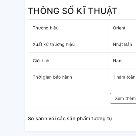
THÔNG SỐ KĨ THUẬT
Thương hiệu
Orient
Xuất xứ thương hiệu
Nhật Bản
Giới tính
Nam
Thời gian bảo hành
1 năm toàn
Loại đồng hồ
Đồng hồ cơ
Xem thê
Mặt kính
Kính Cứng
So sánh với các sản phẩm tương tự
Kích thước mặt
41 mm