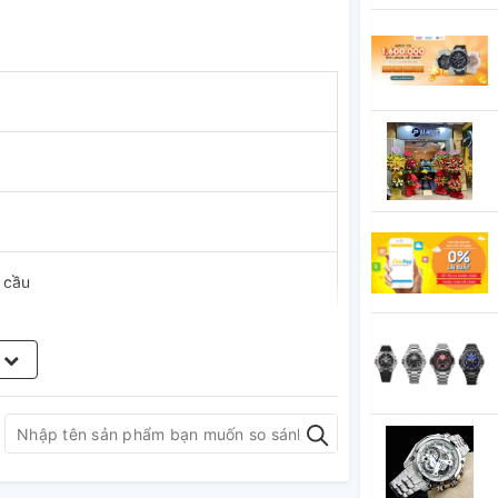
 cầu
 (Mechanical)
m