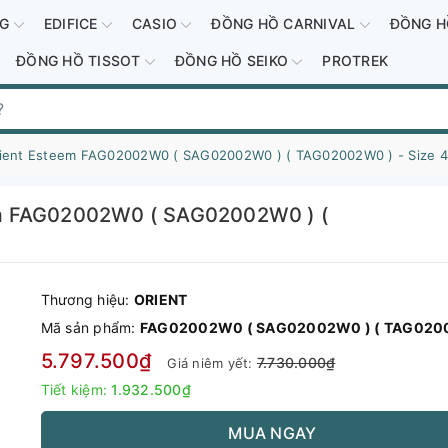
-G
EDIFICE
CASIO
ĐỒNG HỒ CARNIVAL
ĐỒNG H
ĐỒNG HỒ TISSOT
ĐỒNG HỒ SEIKO
PROTREK
ient Esteem FAG02002W0 ( SAG02002W0 ) ( TAG02002W0 ) - Size 
em FAG02002W0 ( SAG02002W0 ) (
Thương hiệu:
ORIENT
Mã sản phẩm:
FAG02002W0 ( SAG02002W0 ) ( TAG020
5.797.500₫
7.730.000₫
Giá niêm yết:
Tiết kiệm:
1.932.500₫
MUA NGAY