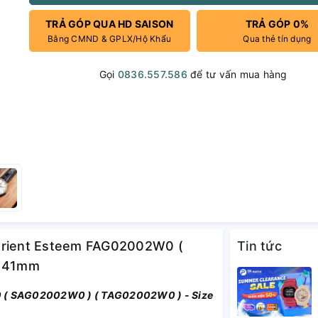
TRẢ GÓP QUA HD SAISON
TRẢ GÓP 0%
Bằng CMND & GPLX/Hộ Khẩu
Qua thẻ tín dụng
Gọi
0836.557.586
để tư vấn mua hàng
 Orient Esteem FAG02002W0 (
Tin tức
e 41mm
 ( SAG02002W0 ) ( TAG02002W0 ) - Size