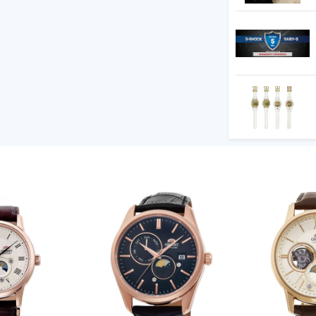
h
ary
giây
Made in Japan