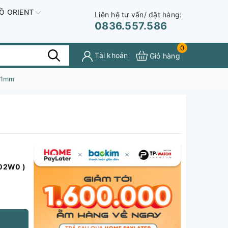
Ồ ORIENT
Liên hệ tư vấn/ đặt hàng:
0836.557.586
0
Tài khoản
Giỏ hàng
41mm
02W0 )