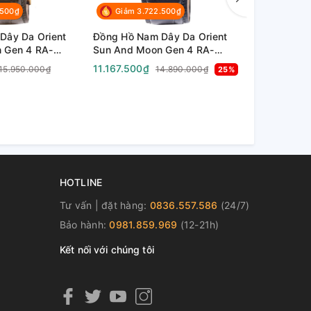
.500₫
Giảm 3.722.500₫
Giảm 2.4
Dây Da Orient
Đồng Hồ Nam Dây Da Orient
Đồng Hồ Na
 Gen 4 RA-
Sun And Moon Gen 4 RA-
Automatic 
 RA-
AS0011S10B ( RA-
SAG03001D
11.167.500₫
7.372.500₫
15.950.000₫
14.890.000₫
25%
 ( RA-
AS0011S30B ) ( RA-
) ( TAG0300
 - Size 42mm
AS0011S00C ) ( RN-AS0003S
Sapphire -
) - Size 42mm
HOTLINE
Tư vấn | đặt hàng:
0836.557.586
(24/7)
Bảo hành:
0981.859.969
(12-21h)
Kết nối với chúng tôi