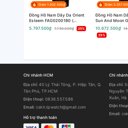
Loại dây
Dây Da
Giảm 1.932.500₫
Giảm 3.557.50
Đồng Hồ Nam Dây Da Orient
Đồng Hồ Nam Dâ
Loại vỏ
Thép không
Esteem FAG02001B0 (
Sun And Moon G
SAG02001B0 ) ( TAG02001B0
AK0007S10B ( R
5.797.500₫
10.672.500₫
7.730.000₫
14
25%
) - Size 41mm
AK0007S30B ) (
Phong cách đồng hồ
Thanh lịch
25%
AK0007S00C ) 
) - Size 42.5mm
USP
Tự động lê
Loại đáy
Đáy vặn
Chi nhánh HCM
Chi nhánh
Địa chỉ:
40 Lý Thái Tông, P. Hiệp Tân, Q.
Địa chỉ:
S
Tân Phú, TP.HCM
Nguyễn T
Xuân, Hà 
Điện thoại:
0836.557.586
Điện thoạ
Email:
cskh.tpwatch@gmail.com
Email:
cs
Hỗ trợ thanh toán