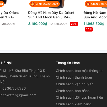
0₫
Giảm 2.720.000₫
Giảm 3.987
y Da Orient
Đồng Hồ Nam Dây Da Orient
Đồng Hồ Nam 
 gỉ
en 3 RA-
Sun And Moon Gen 5 RA-
Sun And Moon
A-
AK0309B10B ( RA-
AS0010S10B (
8.160.000₫
11.962.500₫
.230.000₫
10.880.000₫
25%
 RA-
AK0309B30B ) ( RA-
AS0010S30B )
25%
( RN-AK0001S
AK0309B00C ) ( RN-AK0304B
AS0010S00C )
) - Size 41.5mm
n dây cót và lên dây cót bằng tay
 Hà Nội
Thông tin khác
ố 13 LK3 Khu Biệt Thự, 90 Đ.
Chính sách bảo mật thông tin
uân, Thanh Xuân Trung, Thanh
Chính sách thanh toán
Nội
Chính sách vận chuyển
i:
0836.557.586
Chính sách bảo hành
kh.tpwatch@gmail.com
Chính sách đổi, trả, hoàn tiền
Chính sách kiểm hàng