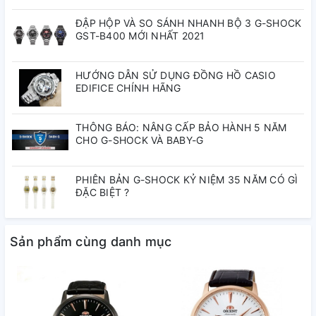
Mặt kính
Kính Cứng
ĐẬP HỘP VÀ SO SÁNH NHANH BỘ 3 G-SHOCK
GST-B400 MỚI NHẤT 2021
Kích thước mặt
41.5 mm
HƯỚNG DẪN SỬ DỤNG ĐỒNG HỒ CASIO
Độ dày
13.8 mm
EDIFICE CHÍNH HÃNG
Độ chịu nước
3 ATM
THÔNG BÁO: NÂNG CẤP BẢO HÀNH 5 NĂM
CHO G-SHOCK VÀ BABY-G
Năng lượng cót
40 Giờ
PHIÊN BẢN G-SHOCK KỶ NIỆM 35 NĂM CÓ GÌ
ĐẶC BIỆT ?
Chân kính
22
Dòng sản phẩm
Classic
Sản phẩm cùng danh mục
Chức năng
Sun & Moon
Bộ máy
F6L24