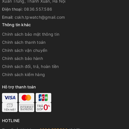
Xuân Trung, Thanh Xuân, Hà Nội
Điện thoại:
0836.557.586
🔥
Tìm hiểu thêm đồng hồ Orient chính hãng
tại TP Watch
Email:
cskh.tpwatch@gmail.com
để nhận khuyến mãi hấp dẫn!
Thông tin khác
đồng hồ orient chính hãng, đồng hồ orient automatic, đồng
Chính sách bảo mật thông tin
hồ orient sun and moon, đồng hồ nam orient, đồng hồ nam
dây thép orient, orient automatic open heart, orient lộ cơ,
Chính sách thanh toán
đồng hồ orient máy cơ, orient sun & moon chính hãng
Chính sách vận chuyển
Chính sách bảo hành
#donghoorient #donghonam #donghoorientautomatic
#orientopenheart #orientwatch #tpwatch
Chính sách đổi, trả, hoàn tiền
Chính sách kiểm hàng
Hỗ trợ thanh toán
HOTLINE