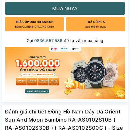
MUA NGAY
TRẢ GÓP QUA HD SAISON
TRẢ GÓP 0%
Bằng CMND & GPLX/Hộ Khẩu
Qua thẻ tín dụng
Gọi
0836.557.586
để tư vấn mua hàng
Đánh giá chi tiết Đồng Hồ Nam Dây Da Orient
Sun And Moon Bambino RA-AS0102S10B (
RA-AS0102S30B ) ( RA-AS0102S00C ) - Size