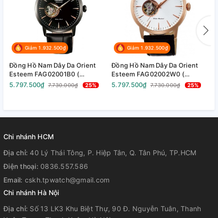
Kiểu dáng mặt
Tròn/ Oval
Giảm 1.932.500₫
Giảm 1.932.500₫
Màu mặt
Trắng
Đồng Hồ Nam Dây Da Orient
Đồng Hồ Nam Dây Da Orient
Đ
Esteem FAG02001B0 (
Esteem FAG02002W0 (
S
Loại dây
Dây Da
SAG02001B0 ) ( TAG02001B0 )
SAG02002W0 ) (
A
5.797.500₫
5.797.500₫
1
7.730.000₫
25%
7.730.000₫
25%
- Size 41mm
TAG02002W0 ) - Size 41mm
A
A
Phong cách đồng
Sang trọng
-
hồ
Chi nhánh HCM
Chức năng Sun & Moon - Semi
Skeleton - Lộ đáy - Cơ tự động
Địa chỉ:
40 Lý Thái Tông, P. Hiệp Tân, Q. Tân Phú, TP.HCM
USP
& lên cót bằng tay - Chức năng
Điện thoại:
0836.557.586
dừng kim giây - Sai số: +25sec
Email:
cskh.tpwatch@gmail.com
～-15sec/day
Chi nhánh Hà Nội
Địa chỉ:
Số 13 LK3 Khu Biệt Thự, 90 Đ. Nguyễn Tuân, Thanh
Loại đáy
Đáy vặn