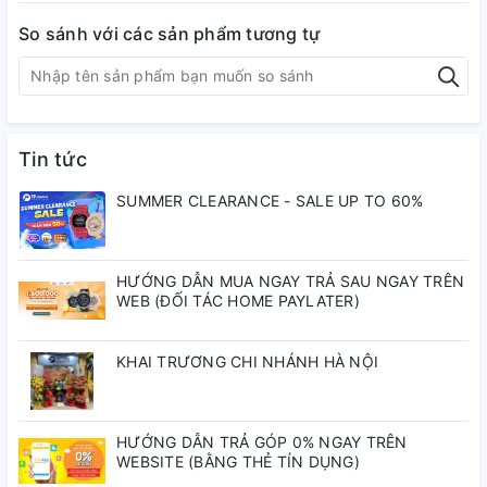
Kích thước mặt:
41.5mm
So sánh với các sản phẩm tương tự
Khả năng chống nước:
50m
Đồng Hồ Nam Dây Da
Orient
Sun And Moon Bambino RA-
AS0102S10B ( RA-AS0102S30B ) ( RA-AS0102S00C ) -
Size 41.5mm
Tin tức
THÔNG SỐ KĨ THUẬT
SUMMER CLEARANCE - SALE UP TO 60%
Thương hiệu
Orient
HƯỚNG DẪN MUA NGAY TRẢ SAU NGAY TRÊN
Xuất xứ thương
WEB (ĐỐI TÁC HOME PAYLATER)
Nhật Bản
hiệu
KHAI TRƯƠNG CHI NHÁNH HÀ NỘI
Giới tính
Nam
Loại đồng hồ
Đồng hồ cơ (Mechanical)
HƯỚNG DẪN TRẢ GÓP 0% NGAY TRÊN
WEBSITE (BẰNG THẺ TÍN DỤNG)