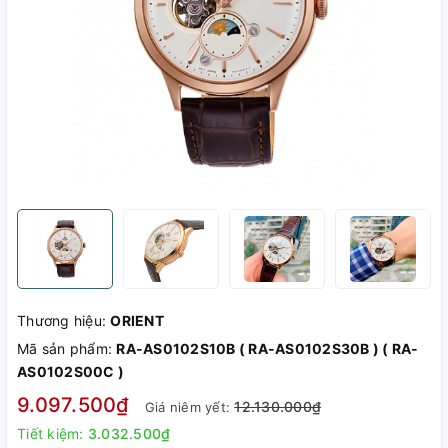
Thương hiệu:
ORIENT
Mã sản phẩm:
RA-AS0102S10B ( RA-AS0102S30B ) ( RA-
AS0102S00C )
9.097.500₫
12.130.000₫
Giá niêm yết:
Tiết kiệm:
3.032.500₫