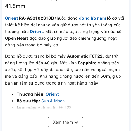
41.5mm
Orient
RA-AS0102S10B
thuộc dòng
đồng hồ nam
lộ cơ
với
thiết kế hiện đại nhưng vẫn giữ được nét truyền thống của
thương hiệu
Orient
. Mặt số màu bạc sang trọng với cửa sổ
Open Heart
độc đáo giúp người đeo chiêm ngưỡng hoạt
động bên trong bộ máy cơ.
Đồng hồ được trang bị bộ máy
Automatic F6T22
, dự trữ
năng lượng lên đến 40 giờ. Mặt kính
Sapphire
chống trầy
xước, kết hợp với dây da cao cấp, tạo nên vẻ ngoài mạnh
mẽ và đẳng cấp. Khả năng chống nước lên đến
50m
, giúp
bạn an tâm sử dụng trong sinh hoạt hàng ngày.
Thương hiệu:
Orient
Bộ sưu tập:
Sun & Moon
Loại máy:
Automatic F6T22
Chất liệu kính:
Sapphire
Chất liệu vỏ:
Thép không gỉ 316L
Xem thêm
Chất liệu dây:
Da chính hãng