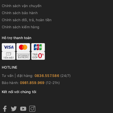
Chính sách vận chuyển
Chính sách bảo hành
Chính sách đổi, trả, hoàn tiền
Chính sách kiểm hàng
Hỗ trợ thanh toán
HOTLINE
Tư vấn | đặt hàng:
0836.557.586
(24/7)
Bảo hành:
0981.859.969
(12-21h)
đồng hồ nữ carnival 8168l-vt-dcs-t1
đồng hồ nữ dây cao su carnival quartz
Kết nối với chúng tôi
đồng hồ carnival nữ kính sapphire
carnival 8168l-vt-dcs-t1 chính hãng
đồng hồ nữ thể thao carnival quartz