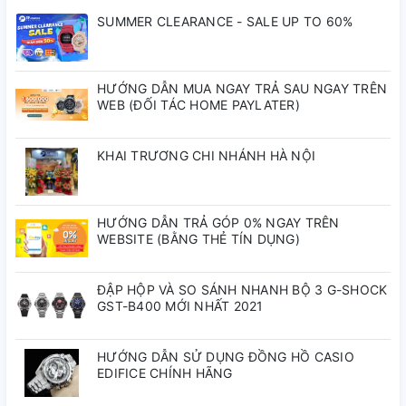
SUMMER CLEARANCE - SALE UP TO 60%
✅
Thiết kế thời trang – thể thao
phù hợp cho nhiều phong
cách ăn mặc.
✅
Bộ máy Quartz
– Độ chính xác cao, ít sai số, dễ sử dụng.
✅
Dây cao su cao cấp
– Chống nước, chống mồ hôi, nhẹ
HƯỚNG DẪN MUA NGAY TRẢ SAU NGAY TRÊN
WEB (ĐỐI TÁC HOME PAYLATER)
nhàng khi đeo.
✅
Kính Sapphire
– Chống trầy vượt trội, bảo vệ mặt đồng
hồ luôn sáng đẹp.
KHAI TRƯƠNG CHI NHÁNH HÀ NỘI
✅
Chống nước 50M
– An tâm khi rửa tay, đi mưa nhẹ hoặc
sinh hoạt thường ngày.
Thông số kỹ thuật
HƯỚNG DẪN TRẢ GÓP 0% NGAY TRÊN
WEBSITE (BẰNG THẺ TÍN DỤNG)
Thương hiệu:
Carnival
ĐẬP HỘP VÀ SO SÁNH NHANH BỘ 3 G-SHOCK
Mã sản phẩm:
8168L-VT-DCS-T1
GST-B400 MỚI NHẤT 2021
Loại máy:
Quartz (Pin)
Chất liệu dây:
Cao su cao cấp
Chất liệu vỏ:
Thép không gỉ
HƯỚNG DẪN SỬ DỤNG ĐỒNG HỒ CASIO
EDIFICE CHÍNH HÃNG
Đường kính mặt:
34mm
Chống nước:
50M