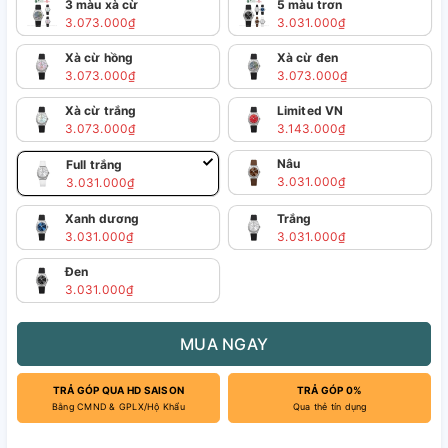
3 màu xà cừ
5 màu trơn
3.073.000₫
3.031.000₫
Xà cừ hồng
Xà cừ đen
3.073.000₫
3.073.000₫
Xà cừ trắng
Limited VN
3.073.000₫
3.143.000₫
Nâu
Full trắng
3.031.000₫
3.031.000₫
Xanh dương
Trắng
3.031.000₫
3.031.000₫
Đen
3.031.000₫
MUA NGAY
TRẢ GÓP QUA HD SAISON
TRẢ GÓP 0%
Bằng CMND & GPLX/Hộ Khẩu
Qua thẻ tín dụng