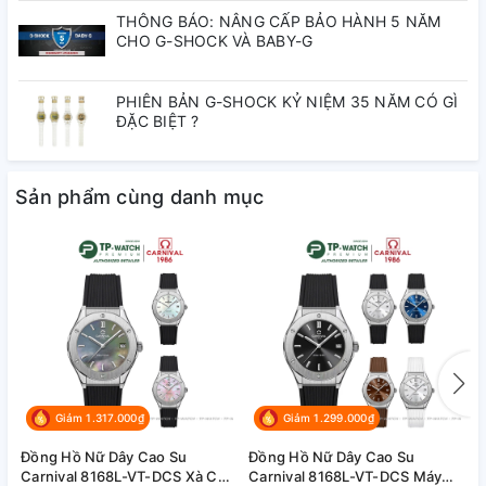
Mặt kính:
Kính Sapphire chống trầy
THÔNG BÁO: NÂNG CẤP BẢO HÀNH 5 NĂM
CHO G-SHOCK VÀ BABY-G
Lý do nên chọn Carnival
8168L-VT-DCS-T1
PHIÊN BẢN G-SHOCK KỶ NIỆM 35 NĂM CÓ GÌ
ĐẶC BIỆT ?
Phong cách
thời trang – thể thao
phù hợp nhiều hoàn
cảnh.
Sản phẩm cùng danh mục
Bộ máy Quartz
chính xác, tiện lợi.
Kính sapphire
chống trầy, giữ mặt kính luôn như mới.
Dây cao su chống nước
nhẹ, êm ái khi đeo cả ngày.
Giá thành hợp lý, bảo hành chính hãng.
Mua đồng hồ Carnival ở đâu
để được an tâm?
TP-Watch là thương hiệu đồng hồ được thành lập từ 2014
Giảm 1.317.000₫
Giảm 1.299.000₫
đến nay luôn được khách hàng tin tưởng vì độ uy tín và sự
Đồng Hồ Nữ Dây Cao Su
Đồng Hồ Nữ Dây Cao Su
Đ
tận tâm trong nghề. Là 1 trong những đơn vị tiên phong
Carnival 8168L-VT-DCS Xà Cừ
Carnival 8168L-VT-DCS Máy
C