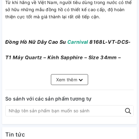
Từ khi hãng về Việt Nam, người tiêu dùng trong nước có thể
sở hữu những mẫu đồng hồ có thiết kế cao cấp, độ hoàn
thiện cực tốt mà giá thành lại rất dễ tiếp cận.
Đồng Hồ Nữ Dây Cao Su
Carnival
8168L-VT-DCS-
T1 Máy Quartz – Kính Sapphire – Size 34mm –
Chống Nước 50M
Xem thêm
Đồng hồ nữ dây cao su Carnival 8168L-VT-DCS-
T1
là mẫu
đồng hồ nữ thời trang thể thao, thiết kế hiện đại, thanh lịch
So sánh với các sản phẩm tương tự
nhưng vẫn giữ nét khỏe khoắn. Sản phẩm sử dụng
bộ máy
Quartz
chính xác, kết hợp
kính Sapphire
chống trầy và dây
cao su ôm tay mềm mại, mang lại sự thoải mái tối đa khi đeo
cả ngày.
Đặc điểm nổi bật
Tin tức