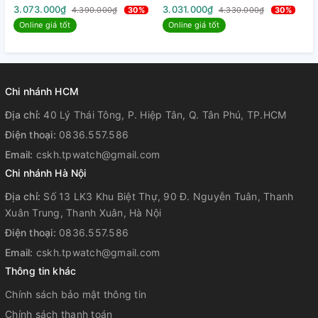
trong công cuộc đẩy lùi hàng giả hơn 10 năm nay, chúng tôi
- Máy Quartz - Kính Sapphire -
Quartz - Kính Sapphire - Size
C
3.073.000₫
3.031.000₫
3
4.390.000₫
30%
4.330.000₫
30%
tự tin cam kết mang lại sự hài lòng cao nhất cho quý khách
Size 34mm
34mm
S
Online giá tốt
Online giá tốt
hàng.
Từ năm 2023, TP-Watch tự hào trở thành 1 trong những đại
lý phân phối chính hãng thương hiệu
Carnival
đầu tiên tại
Chi nhánh HCM
Việt Nam.
Tất cả đồng hồ Carnival chúng tôi bán ra đều được
bảo
Địa chỉ:
40 Lý Thái Tông, P. Hiệp Tân, Q. Tân Phú, TP.HCM
hành 5 năm
nghiêm chỉnh để quý khách hàng yên tâm sử
Điện thoại:
0836.557.586
dụng.
Email:
cskh.tpwatch@gmail.com
Chi nhánh Hà Nội
Địa chỉ:
Số 13 LK3 Khu Biệt Thự, 90 Đ. Nguyễn Tuân, Thanh
Xuân Trung, Thanh Xuân, Hà Nội
Điện thoại:
0836.557.586
Email:
cskh.tpwatch@gmail.com
Thông tin khác
Chính sách bảo mật thông tin
Chính sách thanh toán