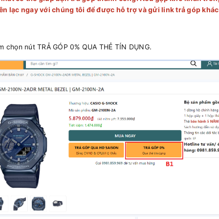
ên lạc ngay với chúng tôi để được hỗ trợ và gửi link trả góp kh
ấm chọn nút TRẢ GÓP 0% QUA THẺ TÍN DỤNG.