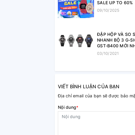
SALE UP TO 60%
09/10/2025
ĐẬP HỘP VÀ SO 
NHANH BỘ 3 G-S
GST-B400 MỚI N
2021
03/10/2021
VIẾT BÌNH LUẬN CỦA BẠN
Địa chỉ email của bạn sẽ được bảo m
Nội dung
*