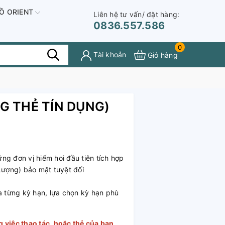
Ồ ORIENT
Liên hệ tư vấn/ đặt hàng:
0836.557.586
0
Tài khoản
Giỏ hàng
G THẺ TÍN DỤNG)
g đơn vị hiếm hoi đầu tiên tích hợp
Lượng) bảo mật tuyệt đối
a từng kỳ hạn, lựa chọn kỳ hạn phù
 việc thao tác, hoặc thẻ của bạn