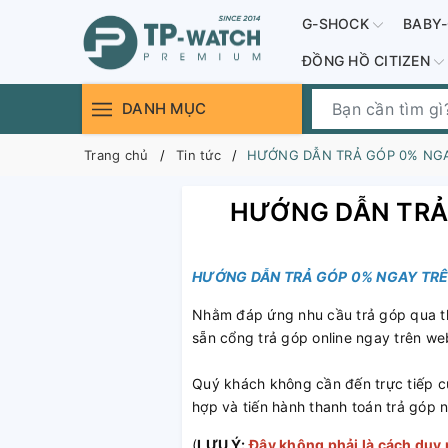
G-SHOCK
BABY
ĐỒNG HỒ CITIZEN
DANH MỤC
Trang chủ
Tin tức
HƯỚNG DẪN TRẢ GÓP 0% NGA
HƯỚNG DẪN TRẢ 
HƯỚNG DẪN TRẢ GÓP 0% NGAY TRÊ
Nhằm đáp ứng nhu cầu trả góp qua thẻ
sẵn cổng trả góp online ngay trên we
Quý khách không cần đến trực tiếp cử
hợp và tiến hành thanh toán trả góp 
(
LƯU Ý:
Đây không phải là cách duy 