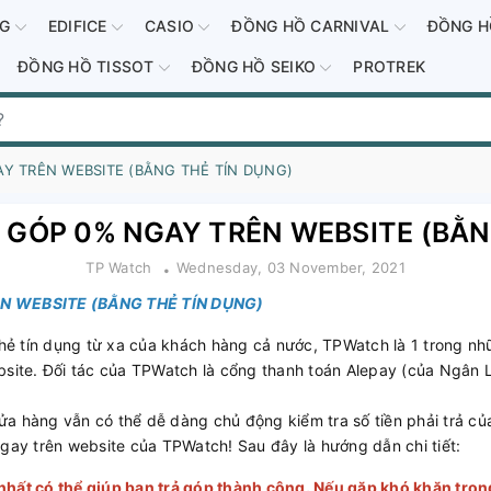
-G
EDIFICE
CASIO
ĐỒNG HỒ CARNIVAL
ĐỒNG H
ĐỒNG HỒ TISSOT
ĐỒNG HỒ SEIKO
PROTREK
Y TRÊN WEBSITE (BẰNG THẺ TÍN DỤNG)
GÓP 0% NGAY TRÊN WEBSITE (BẰN
TP Watch
Wednesday, 03 November, 2021
N WEBSITE (BẰNG THẺ TÍN DỤNG)
 tín dụng từ xa của khách hàng cả nước, TPWatch là 1 trong nhữn
bsite. Đối tác của TPWatch là cổng thanh toán Alepay (của Ngân 
a hàng vẫn có thể dễ dàng chủ động kiểm tra số tiền phải trả củ
ngay trên website của TPWatch! Sau đây là hướng dẫn chi tiết:
nhất có thể giúp bạn trả góp thành công. Nếu gặp khó khăn trong