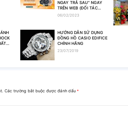
NGAY TRẢ SAU" NGAY
TRÊN WEB (ĐỐI TÁC
HOME PAYLATER)
06/02/2023
SÁNH
HƯỚNG DẪN SỬ DỤNG
HOCK
ĐỒNG HỒ CASIO EDIFICE
HẤT
CHÍNH HÃNG
23/07/2019
ật. Các trường bắt buộc được đánh dấu
*