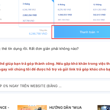
g thẻ tín dụng rồi. Rất đơn giản phải không nào?
thể giúp bạn trả góp thành công. Nếu gặp khó khăn trong việc t
 ngay với chúng tôi để được hỗ trợ và gửi link trả góp khác cho 
HƯỚNG DẪN TRẢ GÓP 0% NGAY TRÊN WEBSITE (BẰNG THẺ TÍN DỤNG)
NCE -
HƯỚNG DẪN "MUA