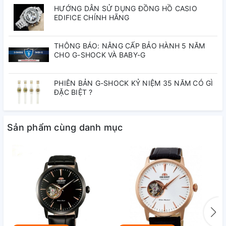
HƯỚNG DẪN SỬ DỤNG ĐỒNG HỒ CASIO
EDIFICE CHÍNH HÃNG
Chất liệu
Khác
THÔNG BÁO: NÂNG CẤP BẢO HÀNH 5 NĂM
Độ dày
8 mm
CHO G-SHOCK VÀ BABY-G
Cal.JP600 Made in
Bộ máy
PHIÊN BẢN G-SHOCK KỶ NIỆM 35 NĂM CÓ GÌ
Japan
ĐẶC BIỆT ?
Độ chịu nước
5 ATM
Sản phẩm cùng danh mục
Chất liệu dây
Thép không gỉ
Tên nhà sản xuất
ORIENT
Kiểu dáng mặt
Tròn/ Oval
Chức năng
Giờ, phút