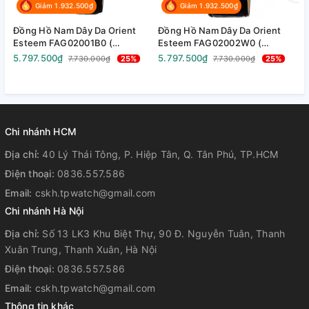
Giảm 1.932.500₫
Giảm 1.932.500₫
Đồng Hồ Nam Dây Da Orient
Đồng Hồ Nam Dây Da Orient
Đ
Thông số kỹ thuật
Esteem FAG02001B0 (
Esteem FAG02002W0 (
S
SAG02001B0 ) ( TAG02001B0 )
SAG02002W0 ) (
A
5.797.500₫
5.797.500₫
1
7.730.000₫
25%
7.730.000₫
25%
- Size 41mm
TAG02002W0 ) - Size 41mm
A
A
-
Chi nhánh HCM
Địa chỉ:
40 Lý Thái Tông, P. Hiệp Tân, Q. Tân Phú, TP.HCM
Điện thoại:
0836.557.586
Email:
cskh.tpwatch@gmail.com
Chi nhánh Hà Nội
Địa chỉ:
Số 13 LK3 Khu Biệt Thự, 90 Đ. Nguyễn Tuân, Thanh
Xuân Trung, Thanh Xuân, Hà Nội
Điện thoại:
0836.557.586
Email:
cskh.tpwatch@gmail.com
Thông tin khác