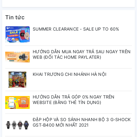
1 năm toàn cầu
hành
Tin tức
Lịch
Ngày
SUMMER CLEARANCE - SALE UP TO 60%
Loại vỏ
Thép không gỉ
HƯỚNG DẪN MUA NGAY TRẢ SAU NGAY TRÊN
Kích thước mặt
38 mm
WEB (ĐỐI TÁC HOME PAYLATER)
Chất liệu mặt kính
Kính Sapphire
KHAI TRƯƠNG CHI NHÁNH HÀ NỘI
Màu mặt
Trắng
HƯỚNG DẪN TRẢ GÓP 0% NGAY TRÊN
WEBSITE (BẰNG THẺ TÍN DỤNG)
Đồng hồ điện tử
Loại máy
(Quartz)
ĐẬP HỘP VÀ SO SÁNH NHANH BỘ 3 G-SHOCK
GST-B400 MỚI NHẤT 2021
Phong cách đồng
Thanh lịch
hồ