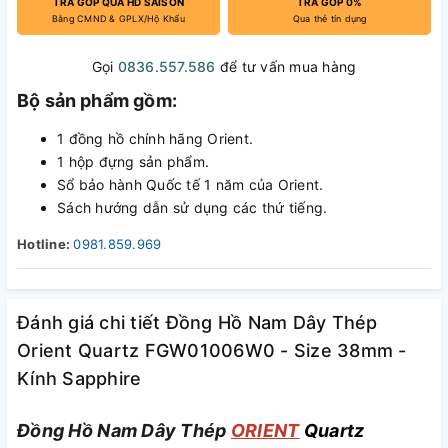
TRẢ GÓP QUA HD SAISON
TRẢ GÓP 0%
Bằng CMND & GPLX/Hộ Khẩu
Qua thẻ tín dụng
Gọi
0836.557.586
để tư vấn mua hàng
Bộ sản phẩm gồm:
1 đồng hồ chính hãng Orient.
1 hộp đựng sản phẩm.
Sổ bảo hành Quốc tế 1 năm của Orient.
Sách hướng dẫn sử dụng các thứ tiếng.
Hotline:
0981.859.969
Đánh giá chi tiết Đồng Hồ Nam Dây Thép
Orient Quartz FGW01006W0 - Size 38mm -
Kính Sapphire
Đồng Hồ Nam Dây Thép
ORIENT
Quartz