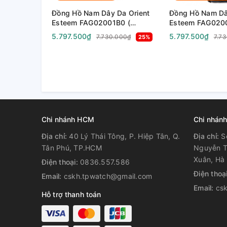
Đồng Hồ Nam Dây Da Orient
Đồng Hồ Nam Dâ
Esteem FAG02001B0 (
Esteem FAG020
SAG02001B0 ) ( TAG02001B0
SAG02002W0 ) 
5.797.500₫
5.797.500₫
7.730.000₫
7.7
25%
) - Size 41mm
TAG02002W0 ) 
Chi nhánh HCM
Chi nhánh
Địa chỉ:
40 Lý Thái Tông, P. Hiệp Tân, Q.
Địa chỉ:
S
Tân Phú, TP.HCM
Nguyễn T
Xuân, Hà 
Điện thoại:
0836.557.586
Điện thoạ
Email:
cskh.tpwatch@gmail.com
Email:
cs
Hỗ trợ thanh toán