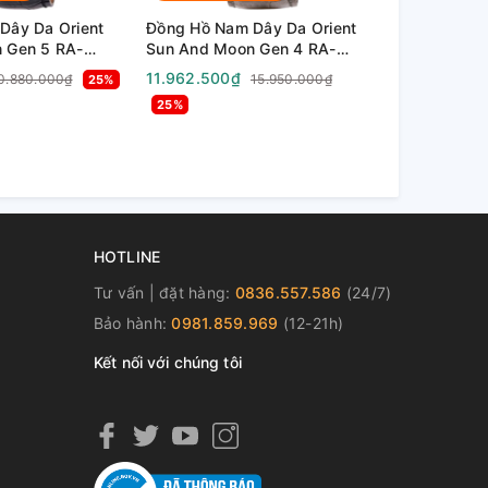
Dây Da Orient
Đồng Hồ Nam Dây Da Orient
Đồng Hồ Na
 Gen 5 RA-
Sun And Moon Gen 4 RA-
Sun And Mo
( RA-
AS0010S10B ( RA-
AS0011S10B
11.962.500₫
11.167.500₫
0.880.000₫
15.950.000₫
25%
 ( RA-
AS0010S30B ) ( RA-
AS0011S30B
25%
) ( RN-AK0304B
AS0010S00C ) - Size 42mm
AS0011S00
mm
) - Size 42
HOTLINE
Tư vấn | đặt hàng:
0836.557.586
(24/7)
Bảo hành:
0981.859.969
(12-21h)
Kết nối với chúng tôi