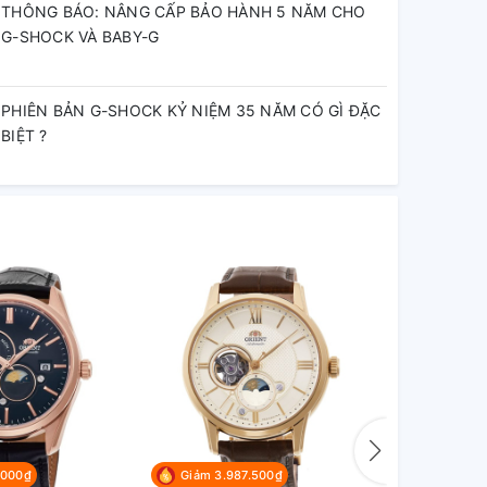
THÔNG BÁO: NÂNG CẤP BẢO HÀNH 5 NĂM CHO
G-SHOCK VÀ BABY-G
PHIÊN BẢN G-SHOCK KỶ NIỆM 35 NĂM CÓ GÌ ĐẶC
BIỆT ?
.000₫
Giảm 3.987.500₫
Giảm 3.