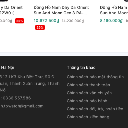
y Da Orient
Đồng Hồ Nam Dây Da Orient
Đồng Hồ Nam 
02W0 (
Sun And Moon Gen 3 RA-
Sun And Moon
(
AK0007S10B ( RA-
AK0309B10B 
10.672.500₫
8.160.000₫
30.000₫
14.230.000₫
1
25%
- Size 41mm
AK0007S30B ) ( RA-
AK0309B30B )
25%
AK0007S00C ) ( RN-AK0001S
AK0309B00C 
) - Size 42.5mm
) - Size 41.5
 Hà Nội
Thông tin khác
ố 13 LK3 Khu Biệt Thự, 90 Đ.
Chính sách bảo mật thông tin
uân, Thanh Xuân Trung, Thanh
Chính sách thanh toán
Nội
Chính sách vận chuyển
i:
0836.557.586
Chính sách bảo hành
kh.tpwatch@gmail.com
Chính sách đổi, trả, hoàn tiền
Chính sách kiểm hàng