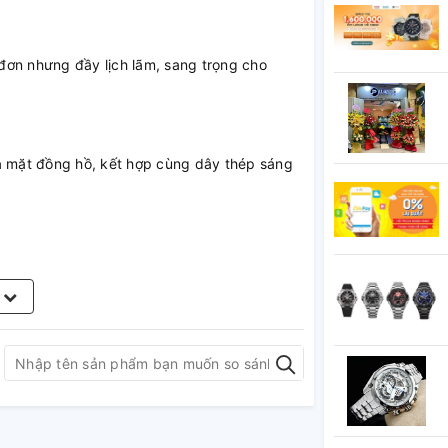
 đơn nhưng đầy lịch lãm, sang trọng cho
ủa mặt đồng hồ, kết hợp cùng dây thép sáng
m
 kim giây khi chỉnh giờ, trữ cót 40h