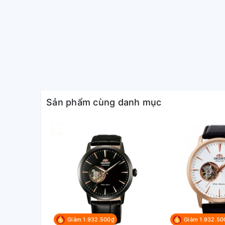
- Kính cứng
- Lịch thứ, ngày tiện lợi góc 3h
- Chống nước 100m
Sản phẩm cùng danh mục
Giảm 1.932.500₫
Giảm 1.932.50