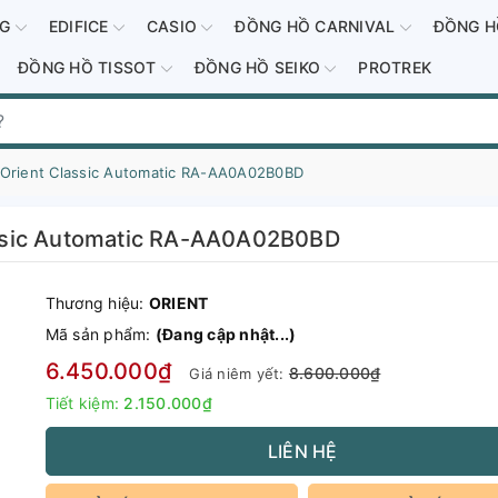
-G
EDIFICE
CASIO
ĐỒNG HỒ CARNIVAL
ĐỒNG H
ĐỒNG HỒ TISSOT
ĐỒNG HỒ SEIKO
PROTREK
Orient Classic Automatic RA-AA0A02B0BD
ssic Automatic RA-AA0A02B0BD
Thương hiệu:
ORIENT
Mã sản phẩm:
(Đang cập nhật...)
6.450.000₫
8.600.000₫
Giá niêm yết:
Tiết kiệm:
2.150.000₫
LIÊN HỆ