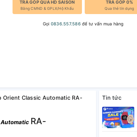
TRẢ GÓP QUA HD SAISON
TRẢ GÓP 0%
Bằng CMND & GPLX/Hộ Khẩu
Qua thẻ tín dụng
Gọi
0836.557.586
để tư vấn mua hàng
 Orient Classic Automatic RA-
Tin tức
RA-
 Automatic