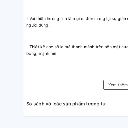
- Với thiên hướng lịch lãm giản đơn mang lại sự giản
người dùng.
- Thiết kế cọc số la mã thanh mảnh trên nền mặt c
bóng, mạnh mẽ
- Size: 40mm
Xem thê
- Vỏ thép không gỉ
So sánh với các sản phẩm tương tự
- Máy Automatic (F6E22) chức năng lên cót tay, dừng