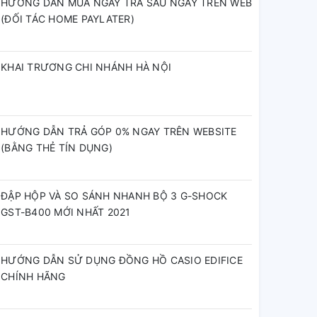
HƯỚNG DẪN MUA NGAY TRẢ SAU NGAY TRÊN WEB
(ĐỐI TÁC HOME PAYLATER)
KHAI TRƯƠNG CHI NHÁNH HÀ NỘI
HƯỚNG DẪN TRẢ GÓP 0% NGAY TRÊN WEBSITE
(BẰNG THẺ TÍN DỤNG)
ĐẬP HỘP VÀ SO SÁNH NHANH BỘ 3 G-SHOCK
GST-B400 MỚI NHẤT 2021
HƯỚNG DẪN SỬ DỤNG ĐỒNG HỒ CASIO EDIFICE
CHÍNH HÃNG