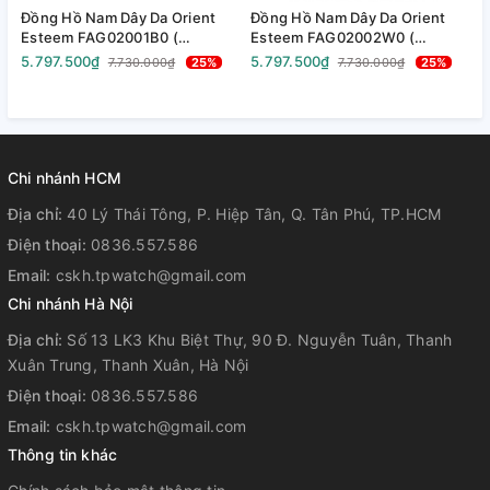
Đồng Hồ Nam Dây Da Orient
Đồng Hồ Nam Dây Da Orient
Đ
Esteem FAG02001B0 (
Esteem FAG02002W0 (
S
SAG02001B0 ) ( TAG02001B0 )
SAG02002W0 ) (
A
5.797.500₫
5.797.500₫
1
7.730.000₫
25%
7.730.000₫
25%
- Size 41mm
TAG02002W0 ) - Size 41mm
A
A
-
Chi nhánh HCM
Địa chỉ:
40 Lý Thái Tông, P. Hiệp Tân, Q. Tân Phú, TP.HCM
Điện thoại:
0836.557.586
Email:
cskh.tpwatch@gmail.com
Chi nhánh Hà Nội
Địa chỉ:
Số 13 LK3 Khu Biệt Thự, 90 Đ. Nguyễn Tuân, Thanh
Xuân Trung, Thanh Xuân, Hà Nội
Điện thoại:
0836.557.586
Email:
cskh.tpwatch@gmail.com
Thông tin khác