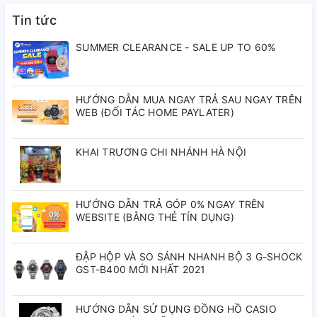
Tin tức
Bề Dày Mặt Số
12.2 mm
SUMMER CLEARANCE - SALE UP TO 60%
Niềng
Thép Không Gỉ
Dây Đeo
Thép Không Gỉ
HƯỚNG DẪN MUA NGAY TRẢ SAU NGAY TRÊN
WEB (ĐỐI TÁC HOME PAYLATER)
Màu Mặt Số
Trắng
Chống Nước
10 ATM
KHAI TRƯƠNG CHI NHÁNH HÀ NỘI
HƯỚNG DẪN TRẢ GÓP 0% NGAY TRÊN
WEBSITE (BẰNG THẺ TÍN DỤNG)
ĐẬP HỘP VÀ SO SÁNH NHANH BỘ 3 G-SHOCK
GST-B400 MỚI NHẤT 2021
HƯỚNG DẪN SỬ DỤNG ĐỒNG HỒ CASIO