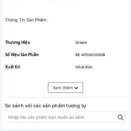
Thông Tin Sản Phẩm:
Thương Hiệu
Orient
Số Hiệu Sản Phẩm
RE-AT0003S00B
Xuất Xứ
Nhật Bản
Giới Tính
Nam
Xem thêm
Kính
Sapphire (Kính Chống Trầy)
Máy
Automatic (Tự Động)
So sánh với các sản phẩm tương tự
Bảo Hành Quốc Tế
1 Năm
Đường Kính Mặt Số
39.3 mm