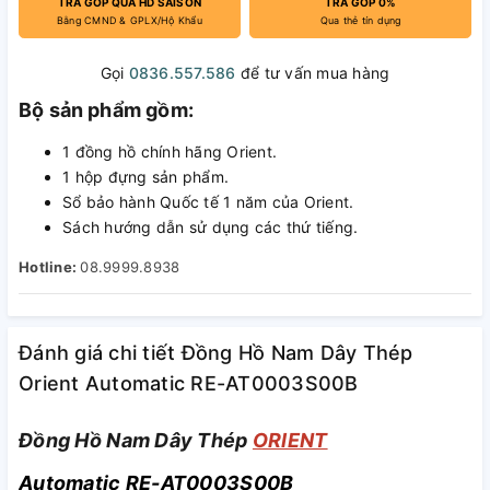
TRẢ GÓP QUA HD SAISON
TRẢ GÓP 0%
Bằng CMND & GPLX/Hộ Khẩu
Qua thẻ tín dụng
Gọi
0836.557.586
để tư vấn mua hàng
Bộ sản phẩm gồm:
1 đồng hồ chính hãng Orient.
1 hộp đựng sản phẩm.
Sổ bảo hành Quốc tế 1 năm của Orient.
Sách hướng dẫn sử dụng các thứ tiếng.
Hotline:
08.9999.8938
Đánh giá chi tiết Đồng Hồ Nam Dây Thép
Orient Automatic RE-AT0003S00B
Đồng Hồ Nam Dây Thép
ORIENT
Automatic RE-AT0003S00B