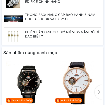
EDIFICE CHÍNH HÃNG
THÔNG BÁO: NÂNG CẤP BẢO HÀNH 5 NĂM
CHO G-SHOCK VÀ BABY-G
PHIÊN BẢN G-SHOCK KỶ NIỆM 35 NĂM CÓ GÌ
ĐẶC BIỆT ?
Sản phẩm cùng danh mục
Giảm 1.932.500₫
Giảm 1.932.500₫