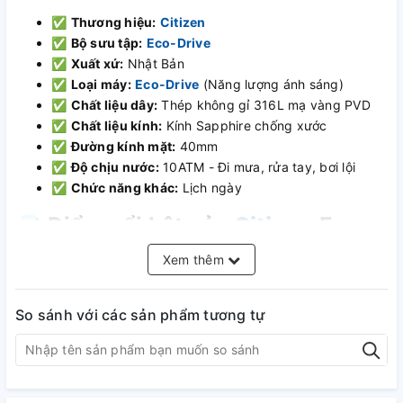
✅
Thương hiệu:
Citizen
✅
Bộ sưu tập:
Eco-Drive
✅
Xuất xứ:
Nhật Bản
✅
Loại máy:
Eco-Drive
(Năng lượng ánh sáng)
✅
Chất liệu dây:
Thép không gỉ 316L mạ vàng PVD
✅
Chất liệu kính:
Kính Sapphire chống xước
✅
Đường kính mặt:
40mm
✅
Độ chịu nước:
10ATM - Đi mưa, rửa tay, bơi lội
✅
Chức năng khác:
Lịch ngày
💎
Điểm nổi bật của
Citizen
Eco-
Drive BM7262-57A
Xem thêm
⚡
Công nghệ
Eco-Drive
:
Sử dụng ánh sáng để sạc
So sánh với các sản phẩm tương tự
pin, không cần thay pin.
🎩
Thiết kế sang trọng:
Mạ vàng PVD cao cấp, phù
hợp với phong cách thanh lịch.
🔹
Kính Sapphire:
Chống xước vượt trội, bảo vệ mặt
số hoàn hảo.