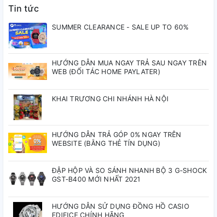
Tin tức
💦
Chống nước 10ATM:
Đeo khi đi bơi, tắm vòi sen mà
không lo hư hại.
SUMMER CLEARANCE - SALE UP TO 60%
🕰
Bộ máy Nhật Bản:
Chính xác và bền bỉ theo thời
gian.
THÔNG SỐ KỸ THUẬT
HƯỚNG DẪN MUA NGAY TRẢ SAU NGAY TRÊN
WEB (ĐỐI TÁC HOME PAYLATER)
Mã Sản Phẩm :
BM7262-57A
KHAI TRƯƠNG CHI NHÁNH HÀ NỘI
Thương hiệu:
Citizen
Xuất xứ:
Nhật Bản
Đối tượng:
Nam
Kháng nước:
10atm
HƯỚNG DẪN TRẢ GÓP 0% NGAY TRÊN
WEBSITE (BẰNG THẺ TÍN DỤNG)
Chất liệu kính:
Kính
Loại máy:
Eco-Drive
Khoáng
ĐẬP HỘP VÀ SO SÁNH NHANH BỘ 3 G-SHOCK
GST-B400 MỚI NHẤT 2021
Chất liệu dây:
Dây Thép
Size mặt:
40mm
Không Gỉ Mạ Vàng PVD
HƯỚNG DẪN SỬ DỤNG ĐỒNG HỒ CASIO
EDIFICE CHÍNH HÃNG