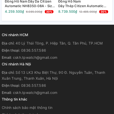
Đồng Hồ Nam Dây Da Citizen
Đồng Hồ Nam
Đ
Automatic NH8350-08A - Size
Dây Thép Citizen Automatic
Q
40mm
Tsuyosa NJ0151-88L - Size
S
4.259.500₫
8.739.500₫
2
6.085.000₫
30%
12.485.000₫
30%
40mm
Chi nhánh HCM
Địa chỉ:
40 Lý Thái Tông, P. Hiệp Tân, Q. Tân Phú, TP.HCM
Điện thoại:
0836.557.586
Email:
cskh.tpwatch@gmail.com
Chi nhánh Hà Nội
Địa chỉ:
Số 13 LK3 Khu Biệt Thự, 90 Đ. Nguyễn Tuân, Thanh
Xuân Trung, Thanh Xuân, Hà Nội
Điện thoại:
0836.557.586
Email:
cskh.tpwatch@gmail.com
Thông tin khác
Chính sách bảo mật thông tin