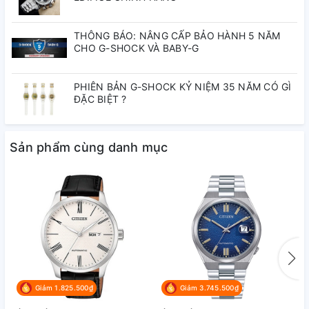
Tiện ích:
Dạ quang, Lịch
Độ dầy:
8mm
ngày, Giờ, phút, giây
THÔNG BÁO: NÂNG CẤP BẢO HÀNH 5 NĂM
CHO G-SHOCK VÀ BABY-G
đồng hồ citizen, đồng hồ nam citizen, citizen eco-drive,
PHIÊN BẢN G-SHOCK KỶ NIỆM 35 NĂM CÓ GÌ
đồng hồ eco-drive, đồng hồ nam dây thép, citizen bm7262-
ĐẶC BIỆT ?
57a, đồng hồ chính hãng, đồng hồ cao cấp
#donghocitizen #donghonamcitizen #citizenecodrive
#donghonamdaythep #citizenbm726257a
Sản phẩm cùng danh mục
#donghochinhhang #donghocapcap
Giảm 1.825.500₫
Giảm 3.745.500₫