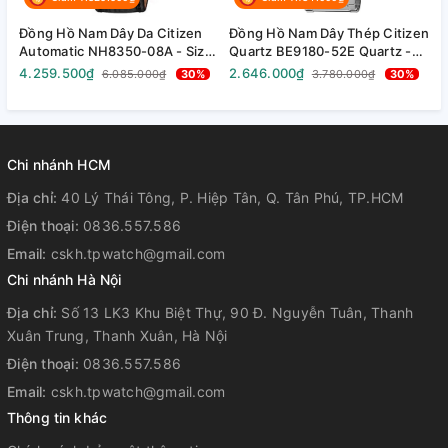
Baton
Loại kim:
Đồng Hồ Nam Dây Da Citizen
Đồng Hồ Nam Dây Thép Citizen
Đ
Automatic NH8350-08A - Size
Quartz BE9180-52E Quartz -
A
40mm
Size 42mm
T
4.259.500₫
2.646.000₫
8
6.085.000₫
30%
3.780.000₫
30%
WR50
Chống nước:
Lịch ngày
Chi nhánh HCM
Chức năng:
Dạ quang
Địa chỉ:
40 Lý Thái Tông, P. Hiệp Tân, Q. Tân Phú, TP.HCM
Điện thoại:
0836.557.586
Email:
cskh.tpwatch@gmail.com
Lộ máy mặt sau
Thiết kế đặc biệt:
Chi nhánh Hà Nội
Địa chỉ:
Số 13 LK3 Khu Biệt Thự, 90 Đ. Nguyễn Tuân, Thanh
Nhật - Trung Quốc - Thái Lan
Xuân Trung, Thanh Xuân, Hà Nội
Nơi lắp ráp:
(Tùy lô)
Điện thoại:
0836.557.586
Email:
cskh.tpwatch@gmail.com
Thông tin khác
Sang trọng
Phong cách: