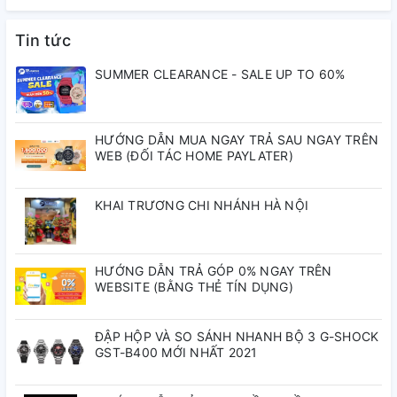
✅
Độ chống nước
: 5ATM - Đi mưa, rửa tay thoải mái
🔥
Citizen NJ0151-88L - Sự lựa chọn đẳng cấp cho quý
Tin tức
ông hiện đại!
SUMMER CLEARANCE - SALE UP TO 60%
Thông số sản phẩm
HƯỚNG DẪN MUA NGAY TRẢ SAU NGAY TRÊN
WEB (ĐỐI TÁC HOME PAYLATER)
Thương hiệu:
Citizen
KHAI TRƯƠNG CHI NHÁNH HÀ NỘI
Mã sản phẩm:
NJ0153-82X
Nhật Bản
HƯỚNG DẪN TRẢ GÓP 0% NGAY TRÊN
Xuất xứ:
WEBSITE (BẰNG THẺ TÍN DỤNG)
Nam
Giới tính:
ĐẬP HỘP VÀ SO SÁNH NHANH BỘ 3 G-SHOCK
GST-B400 MỚI NHẤT 2021
Automatic
Loại máy đồng hồ: