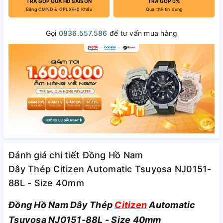
TRẢ GÓP QUA HD SAISON
TRẢ GÓP 0%
Bằng CMND & GPLX/Hộ Khẩu
Qua thẻ tín dụng
Gọi
0836.557.586
để tư vấn mua hàng
Đánh giá chi tiết Đồng Hồ Nam
Dây Thép Citizen Automatic Tsuyosa NJ0151-
88L - Size 40mm
Đồng Hồ Nam Dây Thép
Citizen
Automatic
Tsuyosa NJ0151-88L - Size 40mm