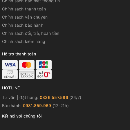
Chính sách bảo mật thông tin
Thanh lịch
Chính sách thanh toán
Chính sách vận chuyển
Nếu bạn yêu thích các mẫu
đồng hồ nam
khác hoặc muốn
Chính sách bảo hành
khám phá thêm về thương hiệu
Citizen
, hãy ghé thăm
Chính sách đổi, trả, hoàn tiền
tpwatch.com.vn
.
Chính sách kiểm hàng
Hỗ trợ thanh toán
Citizen NJ0151-88L, đồng hồ cơ Citizen, đồng hồ nam
Citizen, đồng hồ Automatic, Citizen NJ0151, đồng hồ nam
dây thép, Citizen Tsuyosa.
#Citizen #Tsuyosa #donghonam #donghoco #CitizenNJ0151
#donghoautomatic
HOTLINE
Tư vấn | đặt hàng:
0836.557.586
(24/7)
Bảo hành:
0981.859.969
(12-21h)
Kết nối với chúng tôi