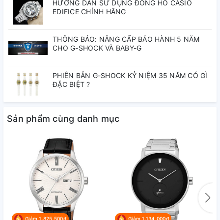
HƯỚNG DẪN SỬ DỤNG ĐỒNG HỒ CASIO
EDIFICE CHÍNH HÃNG
Sapphire
Chất liệu mặt kính:
THÔNG BÁO: NÂNG CẤP BẢO HÀNH 5 NĂM
CHO G-SHOCK VÀ BABY-G
1 năm
Bảo hành quốc tế:
PHIÊN BẢN G-SHOCK KỶ NIỆM 35 NĂM CÓ GÌ
ĐẶC BIỆT ?
40mm
Đường kính vỏ:
Sản phẩm cùng danh mục
Độ dày vỏ:
11.7mm
Thép không gỉ
Chất liệu vỏ:
Thép không gỉ
Chất liệu dây:
Giảm 1.825.500₫
Giảm 1.134.000₫