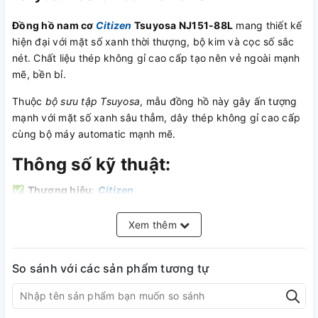
Đồng hồ nam cơ
Citizen
Tsuyosa
NJ151-88L
mang thiết kế
hiện đại với mặt số xanh thời thượng, bộ kim và cọc số sắc
nét. Chất liệu thép không gỉ cao cấp tạo nên vẻ ngoài mạnh
mẽ, bền bỉ.
Thuộc
bộ sưu tập Tsuyosa
, mẫu đồng hồ này gây ấn tượng
mạnh với mặt số xanh sâu thẳm, dây thép không gỉ cao cấp
cùng bộ máy automatic mạnh mẽ.
Thông số kỹ thuật:
✅
Thương hiệu
:
Citizen
✅
Bộ sưu tập
:
Tsuyosa
✅
Loại máy
: Automatic (Tự động lên cót)
Xem thêm
✅
Chất liệu mặt kính
: Sapphire nguyên khối, chống trầy
hiệu quả
So sánh với các sản phẩm tương tự
✅
Kích thước mặt
: 40mm - Hoàn hảo cho cổ tay nam giới
✅
Chất liệu dây
: Thép không gỉ 316L mạ vàng công nghệ
PVD