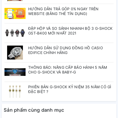
Thông số kỹ thuật
HƯỚNG DẪN TRẢ GÓP 0% NGAY TRÊN
Thương hiệu:
Carnival
WEBSITE (BẰNG THẺ TÍN DỤNG)
Mã sản phẩm:
8108G1-VH-DD-D
Dòng sản phẩm:
Nautilus
ĐẬP HỘP VÀ SO SÁNH NHANH BỘ 3 G-SHOCK
Loại máy:
Automatic (Cơ tự động)
GST-B400 MỚI NHẤT 2021
Chất liệu dây:
Da cao cấp
Chất liệu vỏ:
Thép không gỉ
HƯỚNG DẪN SỬ DỤNG ĐỒNG HỒ CASIO
Đường kính mặt:
41mm
EDIFICE CHÍNH HÃNG
Chống nước:
30M
Mặt kính:
Kính Sapphire chống trầy
Màu mặt:
Xanh navy sang trọng
THÔNG BÁO: NÂNG CẤP BẢO HÀNH 5 NĂM
CHO G-SHOCK VÀ BABY-G
Lý do nên chọn Carnival
Nautilus 8108G1-VH-DD-D
PHIÊN BẢN G-SHOCK KỶ NIỆM 35 NĂM CÓ GÌ
ĐẶC BIỆT ?
Phong cách Nautilus
– Biểu tượng sang trọng của
đồng hồ thể thao.
Sản phẩm cùng danh mục
Bộ máy cơ automatic
– Bền bỉ, không cần pin.