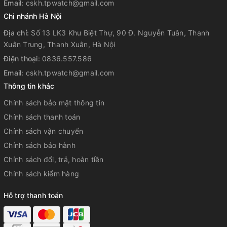
Email:
cskh.tpwatch@gmail.com
uy tín?
Chi nhánh Hà Nội
Địa chỉ:
Số 13 LK3 Khu Biệt Thự, 90 Đ. Nguyễn Tuân, Thanh
TP-Watch là thương hiệu đồng hồ được thành lập từ 2014
Xuân Trung, Thanh Xuân, Hà Nội
đến nay luôn được khách hàng tin tưởng vì độ uy tín và sự
Điện thoại:
0836.557.586
tận tâm trong nghề. Là 1 trong những đơn vị tiên phong
Email:
cskh.tpwatch@gmail.com
trong công cuộc đẩy lùi hàng giả hơn 1 thập kỷ, chúng tôi tự
Thông tin khác
tin cam kết mang lại sự hài lòng cao nhất cho quý khách
hàng.
Chính sách bảo mật thông tin
Chính sách thanh toán
Từ năm 2023, TP-Watch tự hào trở thành 1 trong những đại
lý phân phối chính hãng thương hiệu
Carnival
đầu tiên tại
Chính sách vận chuyển
Việt Nam.
Chính sách bảo hành
Tất cả đồng hồ Carnival chúng tôi bán ra đều được
bảo
Chính sách đổi, trả, hoàn tiền
hành 5 năm
nghiêm chỉnh để quý khách hàng yên tâm sử
Chính sách kiểm hàng
dụng.
Hỗ trợ thanh toán