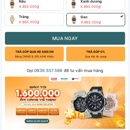
Nâu
Xanh dương
4.893.000₫
4.893.000₫
Trắng
Đen
4.893.000₫
4.893.000₫
MUA NGAY
TRẢ GÓP QUA HD SAISON
TRẢ GÓP 0%
Bằng CMND & GPLX/Hộ Khẩu
Qua thẻ tín dụng
Gọi
0836.557.586
để tư vấn mua hàng