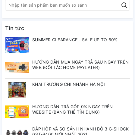
Kháng nước:
3atm
Loại máy:
Cơ tự động
Chất liệu kính:
Kính Cứng (
Tin tức
Chất liệu dây:
Dây Da
Mineral )
SUMMER CLEARANCE - SALE UP TO 60%
Size mặt:
40.5mm
Độ dầy:
11.8mm
HƯỚNG DẪN MUA NGAY TRẢ SAU NGAY TRÊN
Tiện ích:
Lịch ngày, Giờ,
WEB (ĐỐI TÁC HOME PAYLATER)
phút, giây
KHAI TRƯƠNG CHI NHÁNH HÀ NỘI
#donghoorient #orient #orientbambino #donghonam
#donghoautomatic #tpwatch
HƯỚNG DẪN TRẢ GÓP 0% NGAY TRÊN
WEBSITE (BẰNG THẺ TÍN DỤNG)
ĐẬP HỘP VÀ SO SÁNH NHANH BỘ 3 G-SHOCK
GST-B400 MỚI NHẤT 2021