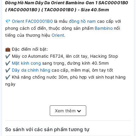
Đồng Hồ Nam Dây Da Orient Bambino Gen 1 SAC00001B0
( FAC00001B0 ) ( TAC00001B0 ) - Size 40.5mm
💎
Orient FAC00001B0
là mẫu
đồng hồ nam
cao cấp với
phong cách cổ điển, thuộc dòng sản phẩm
Bambino
nổi
tiếng của thương hiệu
Orient
.
💼 Đặc điểm nổi bật:
✔ Máy cơ Automatic F6724, lên cót tay, Hacking Stop
✔
Mặt kính cong
sang trọng, đường kính 40.5mm
✔
Dây da chính hãng
cao cấp, mềm mại, ôm tay tốt
✔ Khả năng chống nước 30m, phù hợp với sinh hoạt hàng
ngày
Thương hiệu:
Orient
Xuất xứ:
Nhật Bản
Xem thêm
Dòng sản phẩm:
Orient
Đối tượng:
Nam
So sánh với các sản phẩm tương tự
Bambino