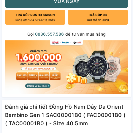
MUA NGAY
TRẢ GÓP QUA HD SAISON
TRẢ GÓP 0%
Bằng CMND & GPLX/Hộ Khẩu
Qua thẻ tín dụng
Gọi
0836.557.586
để tư vấn mua hàng
Đánh giá chi tiết Đồng Hồ Nam Dây Da Orient
Bambino Gen 1 SAC00001B0 ( FAC00001B0 )
( TAC00001B0 ) - Size 40.5mm