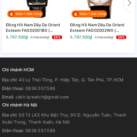
Giảm 1.932.500₫
Giảm 1.932.500₫
Đồng Hồ Nam Dây Da Orient
Đồng Hồ Nam Dây Da Orient
Đ
Esteem FAG02001B0 (
Esteem FAG02002W0 (
S
SAG02001B0 ) ( TAG02001B0 )
SAG02002W0 ) (
A
5.797.500₫
5.797.500₫
1
7.730.000₫
25%
7.730.000₫
25%
- Size 41mm
TAG02002W0 ) - Size 41mm
A
A
-
Chi nhánh HCM
Địa chỉ:
40 Lý Thái Tông, P. Hiệp Tân, Q. Tân Phú, TP.HCM
Điện thoại:
0836.557.586
Email:
cskh.tpwatch@gmail.com
Chi nhánh Hà Nội
Địa chỉ:
Số 13 LK3 Khu Biệt Thự, 90 Đ. Nguyễn Tuân, Thanh
Xuân Trung, Thanh Xuân, Hà Nội
Điện thoại:
0836.557.586