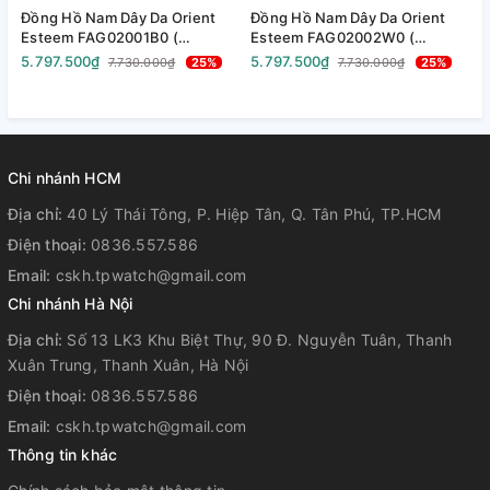
Đồng Hồ Nam Dây Da Orient
Đồng Hồ Nam Dây Da Orient
Đ
Esteem FAG02001B0 (
Esteem FAG02002W0 (
S
SAG02001B0 ) ( TAG02001B0 )
SAG02002W0 ) (
A
5.797.500₫
5.797.500₫
1
7.730.000₫
25%
7.730.000₫
25%
- Size 41mm
TAG02002W0 ) - Size 41mm
A
A
-
Chi nhánh HCM
Địa chỉ:
40 Lý Thái Tông, P. Hiệp Tân, Q. Tân Phú, TP.HCM
Điện thoại:
0836.557.586
Email:
cskh.tpwatch@gmail.com
Chi nhánh Hà Nội
Địa chỉ:
Số 13 LK3 Khu Biệt Thự, 90 Đ. Nguyễn Tuân, Thanh
Xuân Trung, Thanh Xuân, Hà Nội
Điện thoại:
0836.557.586
Email:
cskh.tpwatch@gmail.com
Thông tin khác