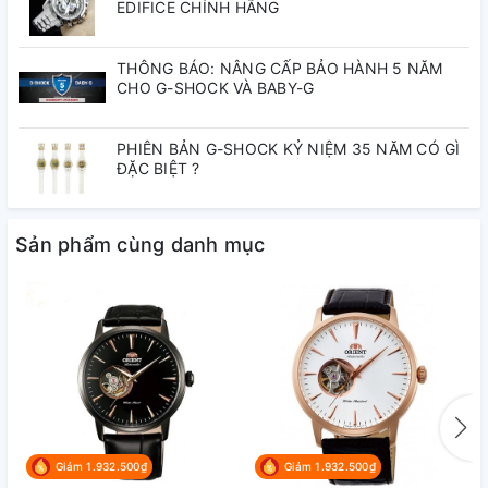
EDIFICE CHÍNH HÃNG
THÔNG BÁO: NÂNG CẤP BẢO HÀNH 5 NĂM
CHO G-SHOCK VÀ BABY-G
PHIÊN BẢN G-SHOCK KỶ NIỆM 35 NĂM CÓ GÌ
ĐẶC BIỆT ?
Sản phẩm cùng danh mục
Giảm 1.932.500₫
Giảm 1.932.500₫