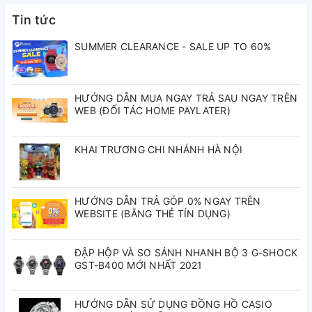
Tin tức
Niềng
Thép Không Gỉ
SUMMER CLEARANCE - SALE UP TO 60%
Dây Đeo
Dây Da Chính Hãng
Màu Mặt Số
Xanh
HƯỚNG DẪN MUA NGAY TRẢ SAU NGAY TRÊN
WEB (ĐỐI TÁC HOME PAYLATER)
Chống Nước
5 ATM
Chức Năng
Lịch Ngày
KHAI TRƯƠNG CHI NHÁNH HÀ NỘI
HƯỚNG DẪN TRẢ GÓP 0% NGAY TRÊN
WEBSITE (BẰNG THẺ TÍN DỤNG)
ĐẬP HỘP VÀ SO SÁNH NHANH BỘ 3 G-SHOCK
GST-B400 MỚI NHẤT 2021
HƯỚNG DẪN SỬ DỤNG ĐỒNG HỒ CASIO