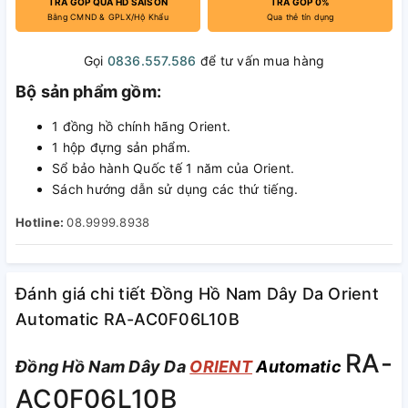
TRẢ GÓP QUA HD SAISON
TRẢ GÓP 0%
Bằng CMND & GPLX/Hộ Khẩu
Qua thẻ tín dụng
Gọi
0836.557.586
để tư vấn mua hàng
Bộ sản phẩm gồm:
1 đồng hồ chính hãng Orient.
1 hộp đựng sản phẩm.
Sổ bảo hành Quốc tế 1 năm của Orient.
Sách hướng dẫn sử dụng các thứ tiếng.
Hotline:
08.9999.8938
Đánh giá chi tiết Đồng Hồ Nam Dây Da Orient
Automatic RA-AC0F06L10B
RA-
Đồng Hồ Nam Dây Da
ORIENT
Automatic
AC0F06L10B