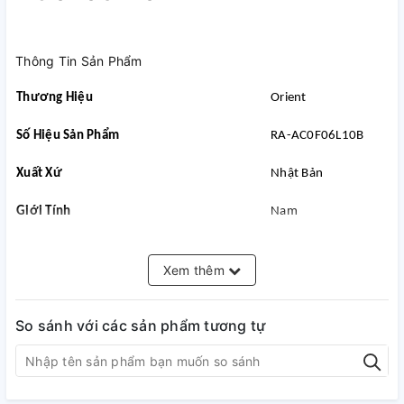
Thông Tin Sản Phẩm
Thương Hiệu
Orient
Số Hiệu Sản Phẩm
RA-AC0F06L10B
Xuất Xứ
Nhật Bản
Giới Tính
Nam
Kính
Mineral Crystal (Kính C
Xem thêm
Máy
Automatic (Tự Động)
So sánh với các sản phẩm tương tự
Bảo Hành Quốc Tế
1 Năm
Đường Kính Mặt Số
41.6 mm
Bề Dày Mặt Số
12 mm