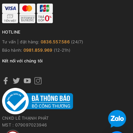
HOTLINE
Tư vấn | đặt hàng:
0836.557.586
(24/7)
đồng hồ nam dây cao su carnival automatic
Bảo hành:
0981.859.969
(12-21h)
đồng hồ carnival 8168g-vv-dcs-t kính sapphire
Kết nối với chúng tôi
đồng hồ cơ carnival nam size 42mm
carnival automatic 8168g-vv-dcs-t chính hãng
đồng hồ nam thể thao automatic carnival
#donghonam #donghonamdaycaosu #donghocarnival
#donghocarnivalautomatic #carnival8168Gvvdcst
#donghocosapphire
CNKD LÊ THẠNH PHÁT
MST : 079097023946