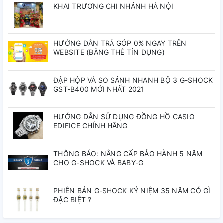
KHAI TRƯƠNG CHI NHÁNH HÀ NỘI
mặt kính luôn sáng đẹp.
Thông số kỹ thuật
HƯỚNG DẪN TRẢ GÓP 0% NGAY TRÊN
WEBSITE (BẰNG THẺ TÍN DỤNG)
Thương hiệu:
Carnival
Mã sản phẩm:
8168G-VV-DCS-T
Loại máy:
Automatic Japan (Cơ tự động)
ĐẬP HỘP VÀ SO SÁNH NHANH BỘ 3 G-SHOCK
Chất liệu dây:
Cao su cao cấp
GST-B400 MỚI NHẤT 2021
Chất liệu vỏ:
Thép không gỉ
Đường kính mặt:
42mm
HƯỚNG DẪN SỬ DỤNG ĐỒNG HỒ CASIO
Chống nước:
50M
EDIFICE CHÍNH HÃNG
Mặt kính:
Kính Sapphire chống trầy
Lý do nên chọn Carnival
THÔNG BÁO: NÂNG CẤP BẢO HÀNH 5 NĂM
CHO G-SHOCK VÀ BABY-G
8168G-VV-DCS-T
PHIÊN BẢN G-SHOCK KỶ NIỆM 35 NĂM CÓ GÌ
Phong cách
thể thao – lịch lãm
phù hợp nhiều hoàn
ĐẶC BIỆT ?
cảnh.
Bộ máy cơ Automatic Nhật Bản
bền bỉ, giá trị lâu dài.