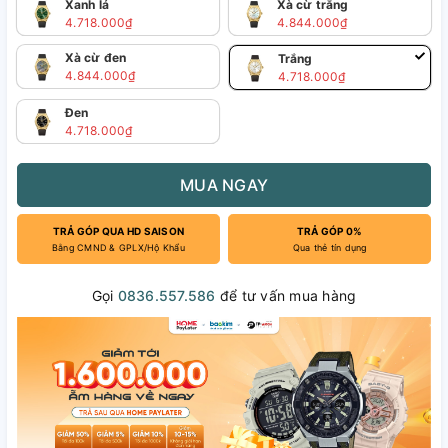
Xanh lá
Xà cừ trắng
4.718.000₫
4.844.000₫
Xà cừ đen
Trắng
4.844.000₫
4.718.000₫
Đen
4.718.000₫
MUA NGAY
TRẢ GÓP QUA HD SAISON
TRẢ GÓP 0%
Bằng CMND & GPLX/Hộ Khẩu
Qua thẻ tín dụng
Gọi
0836.557.586
để tư vấn mua hàng