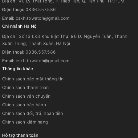
Địa chỉ:
40 Lý Thái Tông, P. Hiệp Tân, Q. Tân Phú, TP.HCM
hành 5 năm
nghiêm chỉnh để quý khách hàng yên tâm sử
dụng.
Điện thoại:
0836.557.586
Email:
cskh.tpwatch@gmail.com
Chi nhánh Hà Nội
Địa chỉ:
Số 13 LK3 Khu Biệt Thự, 90 Đ. Nguyễn Tuân, Thanh
Xuân Trung, Thanh Xuân, Hà Nội
Điện thoại:
0836.557.586
Email:
cskh.tpwatch@gmail.com
Thông tin khác
Chính sách bảo mật thông tin
Chính sách thanh toán
Chính sách vận chuyển
Chính sách bảo hành
Chính sách đổi, trả, hoàn tiền
Chính sách kiểm hàng
Hỗ trợ thanh toán