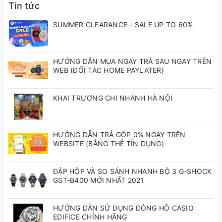
Kích cỡ dây đeo tương thích 145 đến 205
Tin tức
mm
SUMMER CLEARANCE - SALE UP TO 60%
Chống nước
Tuổi thọ pin xấp xỉ: 3 năm đối với pin
HƯỚNG DẪN MUA NGAY TRẢ SAU NGAY TRÊN
SR626SW
WEB (ĐỐI TÁC HOME PAYLATER)
KHAI TRƯƠNG CHI NHÁNH HÀ NỘI
HƯỚNG DẪN TRẢ GÓP 0% NGAY TRÊN
WEBSITE (BẰNG THẺ TÍN DỤNG)
ĐẬP HỘP VÀ SO SÁNH NHANH BỘ 3 G-SHOCK
GST-B400 MỚI NHẤT 2021
HƯỚNG DẪN SỬ DỤNG ĐỒNG HỒ CASIO
EDIFICE CHÍNH HÃNG