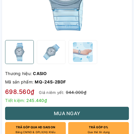
Thương hiệu:
CASIO
Mã sản phẩm:
MQ-24S-2BDF
698.560₫
944.000₫
Giá niêm yết:
Tiết kiệm:
245.440₫
MUA NGAY
TRẢ GÓP QUA HD SAISON
TRẢ GÓP 0%
Bằng CMND & GPLX/Hộ Khẩu
Qua thẻ tín dụng