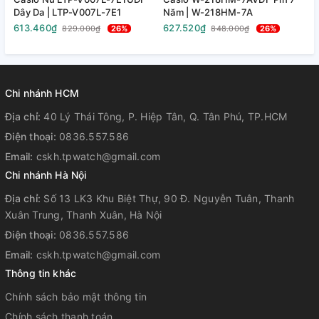
Dây Da | LTP-V007L-7E1
Năm | W-218HM-7A
N
613.460₫
627.520₫
6
829.000₫
26%
848.000₫
26%
Chi nhánh HCM
Địa chỉ:
40 Lý Thái Tông, P. Hiệp Tân, Q. Tân Phú, TP.HCM
Điện thoại:
0836.557.586
Email:
cskh.tpwatch@gmail.com
Chi nhánh Hà Nội
Địa chỉ:
Số 13 LK3 Khu Biệt Thự, 90 Đ. Nguyễn Tuân, Thanh
Xuân Trung, Thanh Xuân, Hà Nội
Điện thoại:
0836.557.586
Email:
cskh.tpwatch@gmail.com
Thông tin khác
Chính sách bảo mật thông tin
Chính sách thanh toán