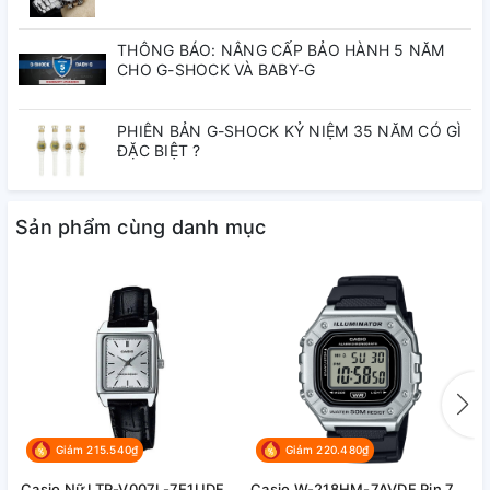
THÔNG BÁO: NÂNG CẤP BẢO HÀNH 5 NĂM
CHO G-SHOCK VÀ BABY-G
PHIÊN BẢN G-SHOCK KỶ NIỆM 35 NĂM CÓ GÌ
ĐẶC BIỆT ?
Sản phẩm cùng danh mục
Giảm 215.540₫
Giảm 220.480₫
Casio Nữ LTP-V007L-7E1UDF
Casio W-218HM-7AVDF Pin 7
C