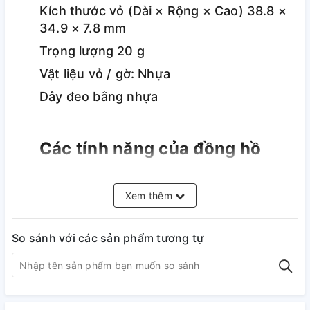
Kích thước vỏ (Dài × Rộng × Cao) 38.8 ×
34.9 × 7.8 mm
Trọng lượng 20 g
Vật liệu vỏ / gờ: Nhựa
Dây đeo bằng nhựa
Các tính năng của đồng hồ
Độ chính xác: ±20 giây một tháng
Tính năng khác
Xem thêm
Giờ hiện hành thông thường: Đồng hồ kim: 3 kim (giờ,
phút, giây)
So sánh với các sản phẩm tương tự
Vỏ ngoài
Mặt kính nhựa