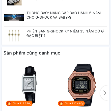
THÔNG BÁO: NÂNG CẤP BẢO HÀNH 5 NĂM
CHO G-SHOCK VÀ BABY-G
PHIÊN BẢN G-SHOCK KỶ NIỆM 35 NĂM CÓ GÌ
ĐẶC BIỆT ?
Sản phẩm cùng danh mục
Giảm 215.540₫
Giảm 220.480₫