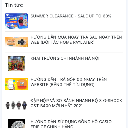
Tin tức
Bộ nguồn và tuổi thọ pin
Tuổi thọ pin xấp xỉ: 7 năm đối với pin CR2016
SUMMER CLEARANCE - SALE UP TO 60%
Mặt kính
Mặt kính nhựa
Kích cỡ dây đeo tương thích
HƯỚNG DẪN MUA NGAY TRẢ SAU NGAY TRÊN
145 đến 215 mm
WEB (ĐỐI TÁC HOME PAYLATER)
KHAI TRƯƠNG CHI NHÁNH HÀ NỘI
HƯỚNG DẪN TRẢ GÓP 0% NGAY TRÊN
WEBSITE (BẰNG THẺ TÍN DỤNG)
ĐẬP HỘP VÀ SO SÁNH NHANH BỘ 3 G-SHOCK
GST-B400 MỚI NHẤT 2021
HƯỚNG DẪN SỬ DỤNG ĐỒNG HỒ CASIO
EDIFICE CHÍNH HÃNG