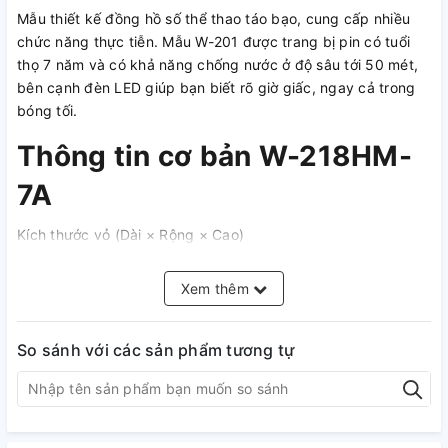
Mẫu thiết kế đồng hồ số thể thao táo bạo, cung cấp nhiều
chức năng thực tiễn. Mẫu W-201 được trang bị pin có tuổi
thọ 7 năm và có khả năng chống nước ở độ sâu tới 50 mét,
bên cạnh đèn LED giúp bạn biết rõ giờ giấc, ngay cả trong
bóng tối.
Thông tin cơ bản W-218HM-
7A
Kích thước vỏ (Dài × Rộng × Cao)
44.4 × 43.2 × 10.8 mm
Trọng lượng
Xem thêm
37 g
Vật liệu vỏ và gờ
So sánh với các sản phẩm tương tự
Vật liệu vỏ / gờ: Nhựa
Dây đeo
Dây đeo bằng nhựa
Chống nước
Khả năng chống nước ở độ sâu 50 mét