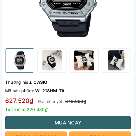
Thương hiệu:
CASIO
Mã sản phẩm:
W-218HM-7A
627.520₫
848.000₫
Giá niêm yết:
Tiết kiệm:
220.480₫
MUA NGAY