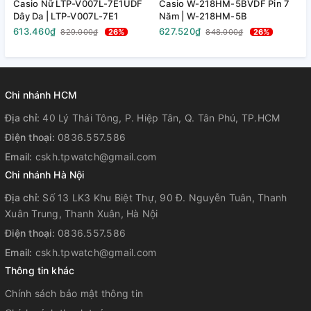
Casio Nữ LTP-V007L-7E1UDF
Casio W-218HM-5BVDF Pin 7
Đ
Dây Da | LTP-V007L-7E1
Năm | W-218HM-5B
M
V
613.460₫
627.520₫
1
829.000₫
26%
848.000₫
26%
Chi nhánh HCM
Địa chỉ:
40 Lý Thái Tông, P. Hiệp Tân, Q. Tân Phú, TP.HCM
Điện thoại:
0836.557.586
Email:
cskh.tpwatch@gmail.com
Chi nhánh Hà Nội
Địa chỉ:
Số 13 LK3 Khu Biệt Thự, 90 Đ. Nguyễn Tuân, Thanh
Xuân Trung, Thanh Xuân, Hà Nội
Điện thoại:
0836.557.586
Email:
cskh.tpwatch@gmail.com
Thông tin khác
Chính sách bảo mật thông tin