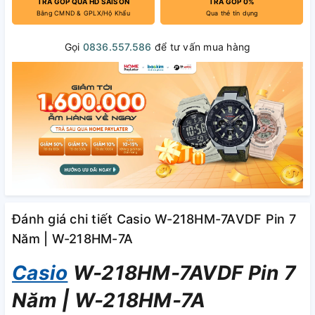
TRẢ GÓP QUA HD SAISON
TRẢ GÓP 0%
Bằng CMND & GPLX/Hộ Khẩu
Qua thẻ tín dụng
Gọi
0836.557.586
để tư vấn mua hàng
Đánh giá chi tiết Casio W-218HM-7AVDF Pin 7
Năm | W-218HM-7A
Casio
W-218HM-7AVDF Pin 7
Năm | W-218HM-7A