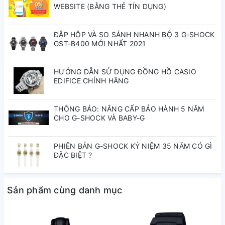
WEBSITE (BẰNG THẺ TÍN DỤNG)
Kích thước vỏ : 43,2×34,4×8,2mm
Tổng trọng lượng : 25g
ĐẬP HỘP VÀ SO SÁNH NHANH BỘ 3 G-SHOCK
GST-B400 MỚI NHẤT 2021
HƯỚNG DẪN SỬ DỤNG ĐỒNG HỒ CASIO
EDIFICE CHÍNH HÃNG
THÔNG BÁO: NÂNG CẤP BẢO HÀNH 5 NĂM
CHO G-SHOCK VÀ BABY-G
PHIÊN BẢN G-SHOCK KỶ NIỆM 35 NĂM CÓ GÌ
ĐẶC BIỆT ?
Sản phẩm cùng danh mục