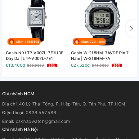
Giảm 215.540₫
Giảm 220.480₫
Casio Nữ LTP-V007L-7E1UDF
Casio W-218HM-7AVDF Pin 7
C
Dây Da | LTP-V007L-7E1
Năm | W-218HM-7A
N
613.460₫
627.520₫
6
829.000₫
26%
848.000₫
26%
Chi nhánh HCM
Địa chỉ:
40 Lý Thái Tông, P. Hiệp Tân, Q. Tân Phú, TP.HCM
Điện thoại:
0836.557.586
Email:
cskh.tpwatch@gmail.com
Chi nhánh Hà Nội