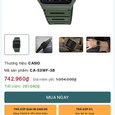
Thương hiệu:
CASIO
Mã sản phẩm:
CA-53WF-3B
742.960₫
1.004.000₫
Giá niêm yết:
Tiết kiệm:
261.040₫
MUA NGAY
TRẢ GÓP QUA HD SAISON
TRẢ GÓP 0%
Bằng CMND & GPLX/Hộ Khẩu
Qua thẻ tín dụng