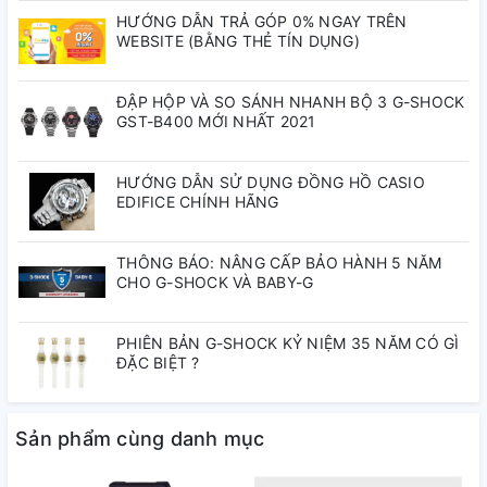
LOẠI DÂY:
Dây da
HƯỚNG DẪN TRẢ GÓP 0% NGAY TRÊN
WEBSITE (BẰNG THẺ TÍN DỤNG)
ĐƯỜNG KÍNH:
30 mm
ĐẬP HỘP VÀ SO SÁNH NHANH BỘ 3 G-SHOCK
GST-B400 MỚI NHẤT 2021
ĐỘ DÀY:
6.5 mm
HƯỚNG DẪN SỬ DỤNG ĐỒNG HỒ CASIO
EDIFICE CHÍNH HÃNG
TÍNH NĂNG
THÔNG BÁO: NÂNG CẤP BẢO HÀNH 5 NĂM
ĐỘ CHỊU NƯỚC:
CHO G-SHOCK VÀ BABY-G
3 ATM
CHỨC NĂNG:
Giờ, phút, giây,
PHIÊN BẢN G-SHOCK KỶ NIỆM 35 NĂM CÓ GÌ
ĐẶC BIỆT ?
THÔNG SỐ BỔ SUNG
Sản phẩm cùng danh mục
LOẠI MÁY:
VR321