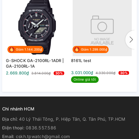
MÀU MẶT:
Đen
MẶT KÍNH:
Kính cứng
Giảm 1.144.200₫
Giảm 1.299.000₫
G-SHOCK GA-2100RL-1ADR |
8161L test
8
GA-2100RL-1A
3.031.000₫
3
2.669.800₫
4.330.000₫
30%
3.814.000₫
30%
Online giá tốt
Chi nhánh HCM
Địa chỉ:
40 Lý Thái Tông, P. Hiệp Tân, Q. Tân Phú, TP.HCM
Điện thoại:
0836.557.586
Email:
cskh.tpwatch@gmail.com