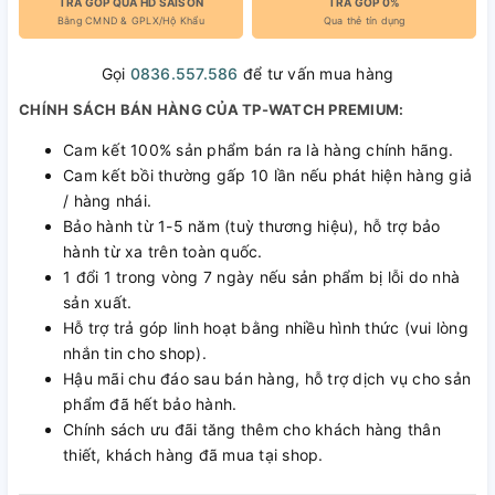
TRẢ GÓP QUA HD SAISON
TRẢ GÓP 0%
Bằng CMND & GPLX/Hộ Khẩu
Qua thẻ tín dụng
Gọi
0836.557.586
để tư vấn mua hàng
CHÍNH SÁCH BÁN HÀNG CỦA TP-WATCH PREMIUM:
Cam kết 100% sản phẩm bán ra là hàng chính hãng.
Cam kết bồi thường gấp 10 lần nếu phát hiện hàng giả
/ hàng nhái.
Bảo hành từ 1-5 năm (tuỳ thương hiệu), hỗ trợ bảo
hành từ xa trên toàn quốc.
1 đổi 1 trong vòng 7 ngày nếu sản phẩm bị lỗi do nhà
sản xuất.
Hỗ trợ trả góp linh hoạt bằng nhiều hình thức (vui lòng
nhắn tin cho shop).
Hậu mãi chu đáo sau bán hàng, hỗ trợ dịch vụ cho sản
phẩm đã hết bảo hành.
Chính sách ưu đãi tăng thêm cho khách hàng thân
thiết, khách hàng đã mua tại shop.