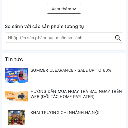
DÒNG SẢN PHẨM:
Contemporary Quartz
Xem thêm
GIỚI TÍNH:
Nữ
So sánh với các sản phẩm tương tự
THƯƠNG HIỆU:
Nhật Bản
LOẠI ĐỒNG HỒ:
Đồng hồ điện tử
Tin tức
SUMMER CLEARANCE - SALE UP TO 60%
KIỂU ĐỒNG HỒ:
Thời trang
HƯỚNG DẪN MUA NGAY TRẢ SAU NGAY TRÊN
WEB (ĐỐI TÁC HOME PAYLATER)
VỎ & DÂY
VỎ:
Thép không gỉ
KHAI TRƯƠNG CHI NHÁNH HÀ NỘI