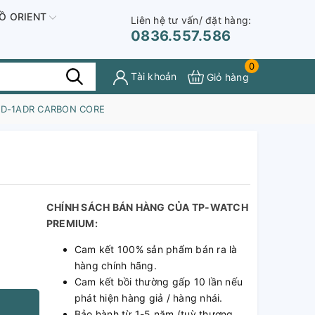
Ồ ORIENT
Liên hệ tư vấn/ đặt hàng:
0836.557.586
0
Tài khoản
Giỏ hàng
0D-1ADR CARBON CORE
-
CHÍNH SÁCH BÁN HÀNG CỦA TP-WATCH
PREMIUM:
Cam kết 100% sản phẩm bán ra là
hàng chính hãng.
Cam kết bồi thường gấp 10 lần nếu
phát hiện hàng giả / hàng nhái.
Bảo hành từ 1-5 năm (tuỳ thương