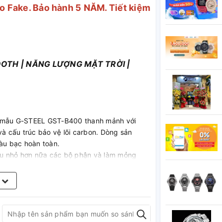
o Fake. Bảo hành 5 NĂM. Tiết kiệm
OTH | NĂNG LƯỢNG MẶT TRỜI |
a mẫu G-STEEL GST-B400 thanh mảnh với
và cấu trúc bảo vệ lõi carbon. Dòng sản
àu bạc hoàn toàn.
hu nhỏ hơn nữa các bộ phận và làm mỏng
ng Bluetooth hoặc năng lượng mặt trời nào.
m
trở thành mẫu đồng hồ mỏng nhất trong dòng
rì được khả năng chống va đập cao. Độ dày
 một milimet so với mẫu GST-B100.