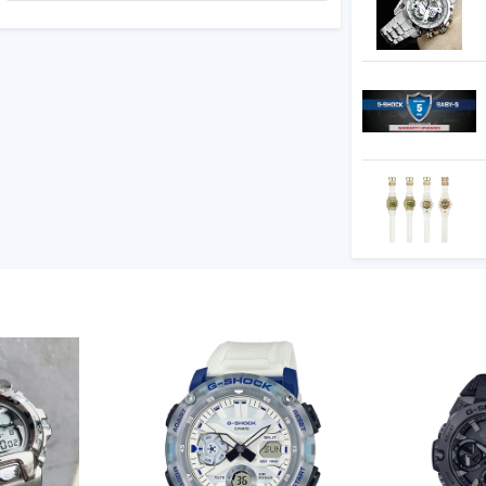
 thiểu, cho phép bạn sử dụng các nút lớn
 khi gờ ở giữa có bốn lớp, tạo ra hiệu ứng
 tùy thuộc vào góc nhìn.
ông gỉ
trời)