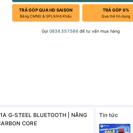
TRẢ GÓP QUA HD SAISON
TRẢ GÓP 0%
Bằng CMND & GPLX/Hộ Khẩu
Qua thẻ tín dụng
Gọi
0836.557.586
để tư vấn mua hàng
D-1A G-STEEL BLUETOOTH | NĂNG
Tin tức
 CARBON CORE