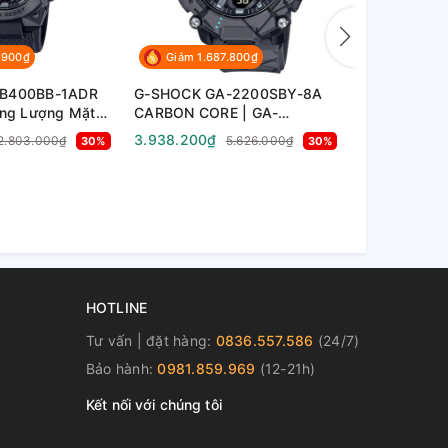
.900₫
Giảm 1.687.800₫
Giảm 1.4
-B400BB-1ADR
G-SHOCK GA-2200SBY-8A
G-Shock G
ăng Lượng Mặt
CARBON CORE | GA-
Carbon Cor
bon | GST-
2200SBY-8A
3.938.200₫
3.334.100₫
2.803.000₫
5.626.000₫
30%
30%
Giảm Sốc 3
HOTLINE
Tư vấn | đặt hàng:
0836.557.586
(24/7)
Bảo hành:
0981.859.969
(12-21h)
Kết nối với chúng tôi