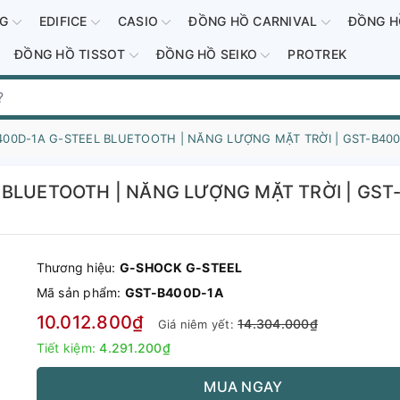
-G
EDIFICE
CASIO
ĐỒNG HỒ CARNIVAL
ĐỒNG H
ĐỒNG HỒ TISSOT
ĐỒNG HỒ SEIKO
PROTREK
00D-1A G-STEEL BLUETOOTH | NĂNG LƯỢNG MẶT TRỜI | GST-B40
BLUETOOTH | NĂNG LƯỢNG MẶT TRỜI | GST
Thương hiệu:
G-SHOCK G-STEEL
Mã sản phẩm:
GST-B400D-1A
10.012.800₫
14.304.000₫
Giá niêm yết:
Tiết kiệm:
4.291.200₫
MUA NGAY