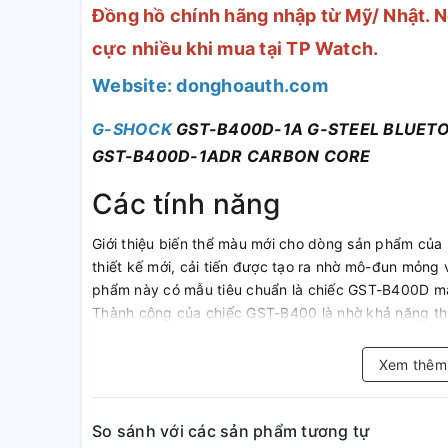
Đồng hồ chính hãng nhập từ Mỹ/ Nhật. N
cực nhiều khi mua tại TP Watch.
Website: donghoauth.com
G-SHOCK
GST-B400D-1A G-STEEL BLUETO
GST-B400D-1ADR CARBON CORE
Các tính năng
Giới thiệu biến thể màu mới cho dòng sản phẩm củ
thiết kế mới, cải tiến được tạo ra nhờ mô-đun mỏng 
phẩm này có mẫu tiêu chuẩn là chiếc GST-B400D m
Thành công của chiếc GST-B400 là nhờ khả năng t
các mô-đun mà không ảnh hưởng đến bất kỳ chức nă
Mức tiêu thụ điện năng cũng được giảm đáng kể.
Xem thê
Ngoài ra, cấu trúc bảo vệ lõi carbon giúp mẫu này 
G-STEEL (tính đến tháng 4 năm 2021) mà vẫn duy t
từ nắp sau đến mặt trên gờ chỉ là 12,9 mm, nhỏ hơn
So sánh với các sản phẩm tương tự