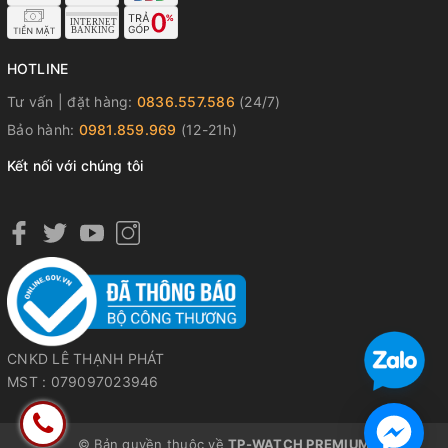
HOTLINE
Tư vấn | đặt hàng:
0836.557.586
(24/7)
Bảo hành:
0981.859.969
(12-21h)
Kết nối với chúng tôi
CNKD LÊ THẠNH PHÁT
MST : 079097023946
© Bản quyền thuộc về
TP-WATCH PREMIUM