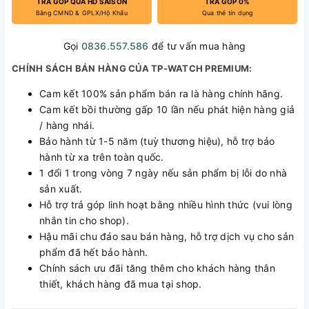
TRẢ GÓP QUA HD SAISON
TRẢ GÓP 0%
Bằng CMND & GPLX/Hộ Khẩu
Qua thẻ tín dụng
Gọi
0836.557.586
để tư vấn mua hàng
CHÍNH SÁCH BÁN HÀNG CỦA TP-WATCH PREMIUM:
Cam kết 100% sản phẩm bán ra là hàng chính hãng.
Cam kết bồi thường gấp 10 lần nếu phát hiện hàng giả
/ hàng nhái.
Bảo hành từ 1-5 năm (tuỳ thương hiệu), hỗ trợ bảo
hành từ xa trên toàn quốc.
1 đổi 1 trong vòng 7 ngày nếu sản phẩm bị lỗi do nhà
sản xuất.
Hỗ trợ trả góp linh hoạt bằng nhiều hình thức (vui lòng
nhắn tin cho shop).
Hậu mãi chu đáo sau bán hàng, hỗ trợ dịch vụ cho sản
phẩm đã hết bảo hành.
Chính sách ưu đãi tăng thêm cho khách hàng thân
thiết, khách hàng đã mua tại shop.