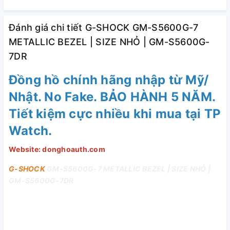
Đánh giá chi tiết G-SHOCK GM-S5600G-7
METALLIC BEZEL | SIZE NHỎ | GM-S5600G-
7DR
Đồng hồ chính hãng nhập từ Mỹ/
Nhật. No Fake. BẢO HÀNH 5 NĂM.
Tiết kiệm cực nhiều khi mua tại TP
Watch.
Website: donghoauth.com
G-SHOCK
GM-S5600G-7 METALLIC BEZEL | SIZE NHỎ |
GM-S5600G-7DR
Các tính năng
Giới thiệu mẫu đồng hồ G-SHOCK nhỏ gọn mới - một sự lựa
chọn tuyệt vời dành cho những cô gái ưa thích phong cách