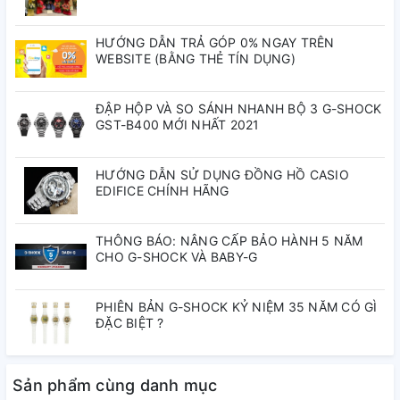
Phát sáng sau
Báo bằng flash
HƯỚNG DẪN TRẢ GÓP 0% NGAY TRÊN
Nháy sáng cùng với tiếng còi kêu để báo giờ, tín hiệu thời
WEBSITE (BẰNG THẺ TÍN DỤNG)
gian hàng giờ
Đồng hồ bấm giờ 1/100 giây
ĐẬP HỘP VÀ SO SÁNH NHANH BỘ 3 G-SHOCK
Khả năng đo: 00'00"00~59'59"99 (cho 60 phút đầu tiên)
GST-B400 MỚI NHẤT 2021
1:00'00~23:59'59 (sau 60 phút)
Đơn vị đo: 1/100 giây (cho 60 phút đầu tiên)
HƯỚNG DẪN SỬ DỤNG ĐỒNG HỒ CASIO
1 giây (sau 60 phút)
EDIFICE CHÍNH HÃNG
Chế độ đo: Thời gian đã trôi qua, ngắt giờ, thời gian về đích
thứ nhất - thứ hai
Đồng hồ đếm ngược
THÔNG BÁO: NÂNG CẤP BẢO HÀNH 5 NĂM
CHO G-SHOCK VÀ BABY-G
Đơn vị đo: 1 giây
Khoảng đếm ngược: 24 giờ
Khoảng cài đặt thời gian bắt đầu đếm ngược: 1 giây đến 24
PHIÊN BẢN G-SHOCK KỶ NIỆM 35 NĂM CÓ GÌ
giờ (khoảng tăng 1 giây, khoảng tăng 1 phút và khoảng tăng
ĐẶC BIỆT ?
1 giờ)
Khác: Tự động lặp lại
Báo thức đa chức năng
Sản phẩm cùng danh mục