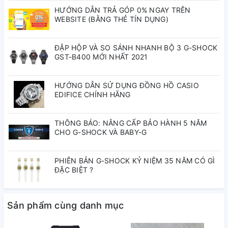
HƯỚNG DẪN TRẢ GÓP 0% NGAY TRÊN
tốc kế 3 trục liên tục theo dõi số
WEBSITE (BẰNG THẺ TÍN DỤNG)
bước của bạn, Đồng hồ đếm ngược
cho phép bạn tạo lên đến 20 bộ
ĐẬP HỘP VÀ SO SÁNH NHANH BỘ 3 G-SHOCK
GST-B400 MỚI NHẤT 2021
hẹn giờ, mỗi bộ gồm 5 hẹn giờ, bộ
nhớ lên tới 200 bản ghi vòng chạy,
HƯỚNG DẪN SỬ DỤNG ĐỒNG HỒ CASIO
EDIFICE CHÍNH HÃNG
v.v.
THÔNG BÁO: NÂNG CẤP BẢO HÀNH 5 NĂM
Khi liên kết với ứng dụng điện thoại
CHO G-SHOCK VÀ BABY-G
G-SHOCK Connected, bạn có thể
PHIÊN BẢN G-SHOCK KỶ NIỆM 35 NĂM CÓ GÌ
cấu hình cài đặt cho nhật ký số
ĐẶC BIỆT ?
bước với 5 mức cường độ tập
luyện, tính calo và mục tiêu số
Sản phẩm cùng danh mục
bước.