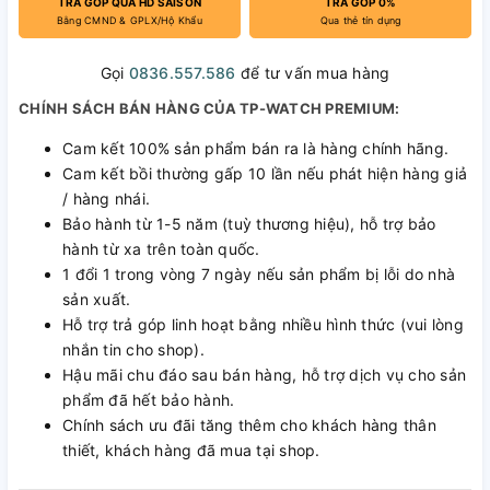
TRẢ GÓP QUA HD SAISON
TRẢ GÓP 0%
Bằng CMND & GPLX/Hộ Khẩu
Qua thẻ tín dụng
Gọi
0836.557.586
để tư vấn mua hàng
CHÍNH SÁCH BÁN HÀNG CỦA TP-WATCH PREMIUM:
Cam kết 100% sản phẩm bán ra là hàng chính hãng.
Cam kết bồi thường gấp 10 lần nếu phát hiện hàng giả
/ hàng nhái.
Bảo hành từ 1-5 năm (tuỳ thương hiệu), hỗ trợ bảo
hành từ xa trên toàn quốc.
1 đổi 1 trong vòng 7 ngày nếu sản phẩm bị lỗi do nhà
sản xuất.
Hỗ trợ trả góp linh hoạt bằng nhiều hình thức (vui lòng
nhắn tin cho shop).
Hậu mãi chu đáo sau bán hàng, hỗ trợ dịch vụ cho sản
phẩm đã hết bảo hành.
Chính sách ưu đãi tăng thêm cho khách hàng thân
thiết, khách hàng đã mua tại shop.