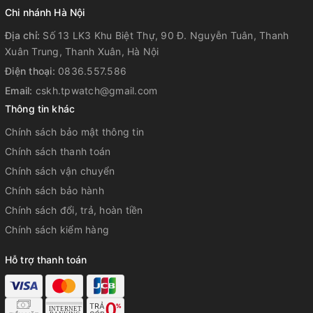
Chi nhánh Hà Nội
hiệu quả hơn cùng Hai đèn LED Tự
Địa chỉ:
Số 13 LK3 Khu Biệt Thự, 90 Đ. Nguyễn Tuân, Thanh
động giúp
Xuân Trung, Thanh Xuân, Hà Nội
Điện thoại:
0836.557.586
hỗ trợ tập luyện tại nơi có ánh sáng
Email:
cskh.tpwatch@gmail.com
yếu.
Thông tin khác
Chính sách bảo mật thông tin
Chính sách thanh toán
Những mẫu này có vỏ nhỏ, rất phù
Chính sách vận chuyển
hợp với trang phục thể thao.
Chính sách bảo hành
Chính sách đổi, trả, hoàn tiền
Các cánh sau ở mặt trong của dây
Chính sách kiểm hàng
đeo nơi kết nối với vỏ, dây đeo mới
Hỗ trợ thanh toán
có hình tròn chống trượt, có nhiều
lỗ hơn giúp điều chỉnh độ chặt dễ