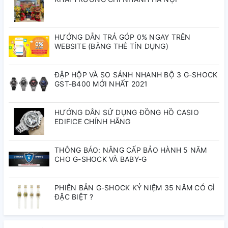
Mặt kính
Mặt kính khoáng
Khác
Neobrite
HƯỚNG DẪN TRẢ GÓP 0% NGAY TRÊN
WEBSITE (BẰNG THẺ TÍN DỤNG)
Các tính năng của đồng
hồ GA-B2100C-9A
ĐẬP HỘP VÀ SO SÁNH NHANH BỘ 3 G-SHOCK
GST-B400 MỚI NHẤT 2021
Tính năng Kết nối điện thoại thông minh
HƯỚNG DẪN SỬ DỤNG ĐỒNG HỒ CASIO
Mobile link (Kết nối không dây sử dụng Bluetooth®)
EDIFICE CHÍNH HÃNG
Ứng dụng
THÔNG BÁO: NÂNG CẤP BẢO HÀNH 5 NĂM
ĐỒNG HỒ CASIO
CHO G-SHOCK VÀ BABY-G
Tính năng kết nối ứng dụng
PHIÊN BẢN G-SHOCK KỶ NIỆM 35 NĂM CÓ GÌ
Tự động chỉnh giờ
ĐẶC BIỆT ?
Dễ dàng cài đặt đồng hồ