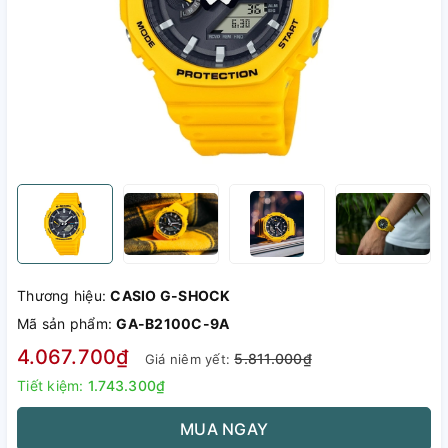
Thương hiệu:
CASIO G-SHOCK
Mã sản phẩm:
GA-B2100C-9A
4.067.700₫
5.811.000₫
Giá niêm yết:
Tiết kiệm:
1.743.300₫
MUA NGAY