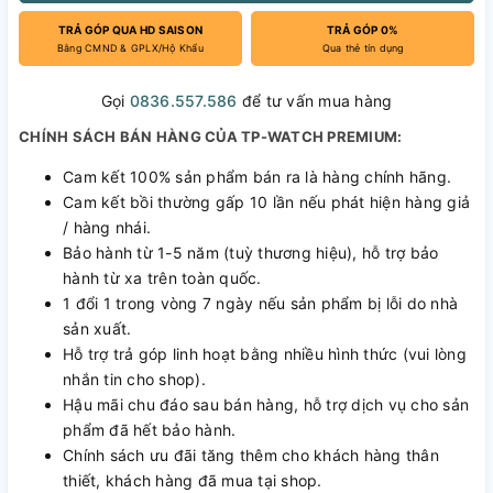
TRẢ GÓP QUA HD SAISON
TRẢ GÓP 0%
Bằng CMND & GPLX/Hộ Khẩu
Qua thẻ tín dụng
Gọi
0836.557.586
để tư vấn mua hàng
CHÍNH SÁCH BÁN HÀNG CỦA TP-WATCH PREMIUM:
Cam kết 100% sản phẩm bán ra là hàng chính hãng.
Cam kết bồi thường gấp 10 lần nếu phát hiện hàng giả
/ hàng nhái.
Bảo hành từ 1-5 năm (tuỳ thương hiệu), hỗ trợ bảo
hành từ xa trên toàn quốc.
1 đổi 1 trong vòng 7 ngày nếu sản phẩm bị lỗi do nhà
sản xuất.
Hỗ trợ trả góp linh hoạt bằng nhiều hình thức (vui lòng
nhắn tin cho shop).
Hậu mãi chu đáo sau bán hàng, hỗ trợ dịch vụ cho sản
phẩm đã hết bảo hành.
Chính sách ưu đãi tăng thêm cho khách hàng thân
thiết, khách hàng đã mua tại shop.