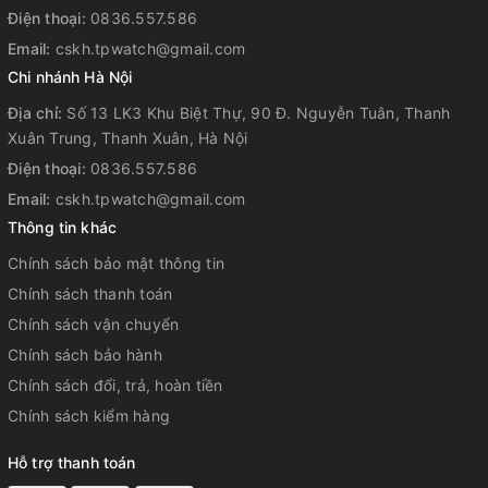
Điện thoại:
0836.557.586
Hẹn giờ
Email:
cskh.tpwatch@gmail.com
Đồng hồ đếm ngược Đơn vị đo: 1 giây Khoảng đếm ngược:
Chi nhánh Hà Nội
60 phút Khoảng cài đặt thời gian bắt đầu đếm ngược: 1 giây
Địa chỉ:
Số 13 LK3 Khu Biệt Thự, 90 Đ. Nguyễn Tuân, Thanh
đến 60 phút (khoảng tăng 1 giây, khoảng tăng 1 phút)
Xuân Trung, Thanh Xuân, Hà Nội
Báo thức/tín hiệu thời gian hàng giờ
Điện thoại:
0836.557.586
Email:
5 chế độ báo thức hàng ngày
cskh.tpwatch@gmail.com
Thông tin khác
Tín hiệu thời gian hàng giờ
Chính sách bảo mật thông tin
Đèn chiếu sáng
Chính sách thanh toán
Hai đèn LED Đèn LED dành cho mặt đồng hồ (Đèn chiếu
Chính sách vận chuyển
sáng cực mạnh, thời lượng chiếu sáng có thể chọn (1,5 giây
Chính sách bảo hành
hoặc 3 giây), phát sáng sau) Đèn nền LED dành cho màn
Chính sách đổi, trả, hoàn tiền
hình số (Đèn chiếu sáng cực mạnh, thời lượng chiếu sáng có
Chính sách kiểm hàng
thể chọn (1,5 giây hoặc 3 giây), phát sáng sau)
Hỗ trợ thanh toán
Màu đèn