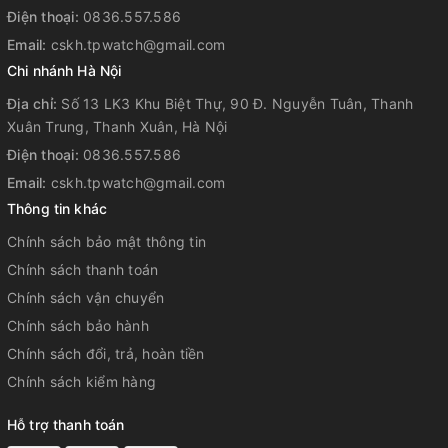
Điện thoại:
0836.557.586
Đồng hồ đếm ngược Đơn vị đo: 1 giây Khoảng đếm ngược:
Email:
60 phút Khoảng cài đặt thời gian bắt đầu đếm ngược: 1 giây
cskh.tpwatch@gmail.com
đến 60 phút (khoảng tăng 1 giây, khoảng tăng 1 phút)
Chi nhánh Hà Nội
Địa chỉ:
Số 13 LK3 Khu Biệt Thự, 90 Đ. Nguyễn Tuân, Thanh
Báo thức/tín hiệu thời gian hàng giờ
Xuân Trung, Thanh Xuân, Hà Nội
5 chế độ báo thức hàng ngày
Điện thoại:
0836.557.586
Tín hiệu thời gian hàng giờ
Email:
cskh.tpwatch@gmail.com
Thông tin khác
Đèn chiếu sáng
Chính sách bảo mật thông tin
Hai đèn LED Đèn LED dành cho mặt đồng hồ (Đèn chiếu
Chính sách thanh toán
sáng cực mạnh, thời lượng chiếu sáng có thể chọn (1,5 giây
Chính sách vận chuyển
hoặc 3 giây), phát sáng sau) Đèn nền LED dành cho màn
Chính sách bảo hành
hình số (Đèn chiếu sáng cực mạnh, thời lượng chiếu sáng có
thể chọn (1,5 giây hoặc 3 giây), phát sáng sau)
Chính sách đổi, trả, hoàn tiền
Chính sách kiểm hàng
Màu đèn
Hỗ trợ thanh toán
LED:Trắng