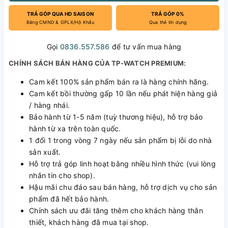
TRẢ GÓP QUA HD SAISON
TRẢ GÓP 0%
Bằng CMND & GPLX/Hộ Khẩu
Qua thẻ tín dụng
Gọi
0836.557.586
để tư vấn mua hàng
CHÍNH SÁCH BÁN HÀNG CỦA TP-WATCH PREMIUM:
Cam kết 100% sản phẩm bán ra là hàng chính hãng.
Cam kết bồi thường gấp 10 lần nếu phát hiện hàng giả
/ hàng nhái.
Bảo hành từ 1-5 năm (tuỳ thương hiệu), hỗ trợ bảo
hành từ xa trên toàn quốc.
1 đổi 1 trong vòng 7 ngày nếu sản phẩm bị lỗi do nhà
sản xuất.
Hỗ trợ trả góp linh hoạt bằng nhiều hình thức (vui lòng
nhắn tin cho shop).
Hậu mãi chu đáo sau bán hàng, hỗ trợ dịch vụ cho sản
phẩm đã hết bảo hành.
Chính sách ưu đãi tăng thêm cho khách hàng thân
thiết, khách hàng đã mua tại shop.