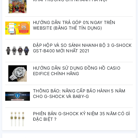
Khác
Neobrite
Các tính năng của đồng
HƯỚNG DẪN TRẢ GÓP 0% NGAY TRÊN
WEBSITE (BẰNG THẺ TÍN DỤNG)
hồ GA-B2100-2A
ĐẬP HỘP VÀ SO SÁNH NHANH BỘ 3 G-SHOCK
Tính năng Kết nối điện thoại thông minh
GST-B400 MỚI NHẤT 2021
Mobile link (Kết nối không dây sử dụng Bluetooth®)
HƯỚNG DẪN SỬ DỤNG ĐỒNG HỒ CASIO
Ứng dụng
EDIFICE CHÍNH HÃNG
ĐỒNG HỒ CASIO
THÔNG BÁO: NÂNG CẤP BẢO HÀNH 5 NĂM
Tính năng kết nối ứng dụng
CHO G-SHOCK VÀ BABY-G
Tự động chỉnh giờ
PHIÊN BẢN G-SHOCK KỶ NIỆM 35 NĂM CÓ GÌ
Dễ dàng cài đặt đồng hồ
ĐẶC BIỆT ?
Gần 300 thành phố theo Giờ thế giới