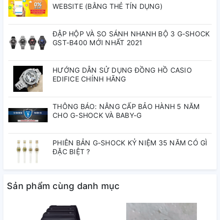
(khoảng tăng 1 phút)
WEBSITE (BẰNG THẺ TÍN DỤNG)
5 chế độ báo giờ hàng ngày (với 1 chế độ báo lặp)
Tín hiệu thời gian hàng giờ
ĐẬP HỘP VÀ SO SÁNH NHANH BỘ 3 G-SHOCK
Tính năng chuyển kim (Kim dịch chuyển qua một bên để
GST-B400 MỚI NHẤT 2021
không che kết quả hiển thị trên màn hình kỹ thuật số).
Lịch hoàn toàn tự động (đến năm 2099)
HƯỚNG DẪN SỬ DỤNG ĐỒNG HỒ CASIO
Định dạng giờ 12/24
EDIFICE CHÍNH HÃNG
Bật/tắt âm nhấn nút
Giờ hiện hành thông thường
Đồng hồ kim: 2 kim (giờ, phút (kim di chuyển 20 giây một
THÔNG BÁO: NÂNG CẤP BẢO HÀNH 5 NĂM
CHO G-SHOCK VÀ BABY-G
lần))
Đồng hồ số: Giờ, phút, giây, chiều, tháng, ngày, thứ
Độ chính xác: ±15 giây một tháng
PHIÊN BẢN G-SHOCK KỶ NIỆM 35 NĂM CÓ GÌ
ĐẶC BIỆT ?
Kích thước vỏ / Tổng trọng lượng
Kích thước vỏ : 57,5×53,4×18,4mm
Sản phẩm cùng danh mục
Tổng trọng lượng : 69g