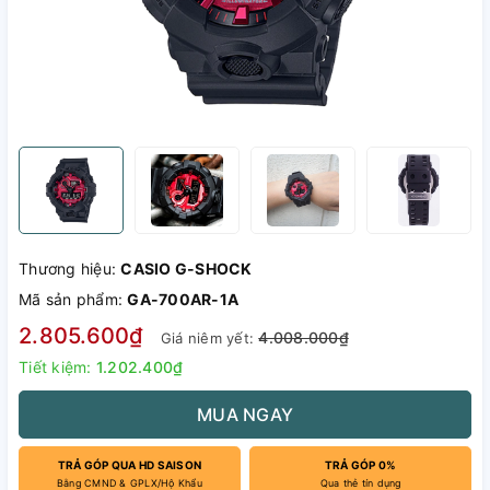
Thương hiệu:
CASIO G-SHOCK
Mã sản phẩm:
GA-700AR-1A
2.805.600₫
4.008.000₫
Giá niêm yết:
Tiết kiệm:
1.202.400₫
MUA NGAY
TRẢ GÓP QUA HD SAISON
TRẢ GÓP 0%
Bằng CMND & GPLX/Hộ Khẩu
Qua thẻ tín dụng