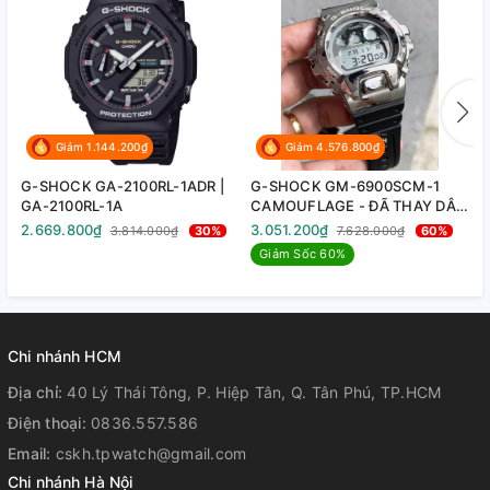
Giảm 1.144.200₫
Giảm 4.576.800₫
G-SHOCK GA-2100RL-1ADR |
G-SHOCK GM-6900SCM-1
G
GA-2100RL-1A
CAMOUFLAGE - ĐÃ THAY DÂY
C
ZIN CỦA GA2100 (MỚI 100%)
7
2.669.800₫
3.051.200₫
3
3.814.000₫
30%
7.628.000₫
60%
Giảm Sốc 60%
Chi nhánh HCM
Địa chỉ:
40 Lý Thái Tông, P. Hiệp Tân, Q. Tân Phú, TP.HCM
Điện thoại:
0836.557.586
Email:
cskh.tpwatch@gmail.com
Chi nhánh Hà Nội