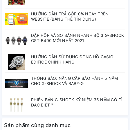
mịn pha lẫn sợi cacbon có độ bền và sức chịu nứt vỡ vượt
trội.
HƯỚNG DẪN TRẢ GÓP 0% NGAY TRÊN
Đặc điểm kỹ thuật
WEBSITE (BẰNG THẺ TÍN DỤNG)
Vật liệu vỏ / vành bezel: Cacbon / Nhựa
ĐẬP HỘP VÀ SO SÁNH NHANH BỘ 3 G-SHOCK
Dây đeo bằng nhựa
GST-B400 MỚI NHẤT 2021
Chống va đập
Mặt kính khoáng
HƯỚNG DẪN SỬ DỤNG ĐỒNG HỒ CASIO
Chống nước ở độ sâu 200 mét
EDIFICE CHÍNH HÃNG
Hai đèn LED
Đèn LED cho mặt đồng hồ (Chiếu sáng cực
THÔNG BÁO: NÂNG CẤP BẢO HÀNH 5 NĂM
mạnh, thời lượng chiếu sáng có thể lựa chọn (1,5
CHO G-SHOCK VÀ BABY-G
giây hoặc 3 giây), phát sáng sau)
Đèn LED cực tím cho màn hình số (Chiếu sáng
PHIÊN BẢN G-SHOCK KỶ NIỆM 35 NĂM CÓ GÌ
cực mạnh, thời lượng chiếu sáng có thể lựa chọn
ĐẶC BIỆT ?
(1,5 giây hoặc 3 giây), phát sáng sau)
Giờ thế giới
31 múi giờ (48 thành phố + giờ phối hợp quốc
Sản phẩm cùng danh mục
tế), bật/tắt tiết kiệm ánh sáng ban ngày, chuyển