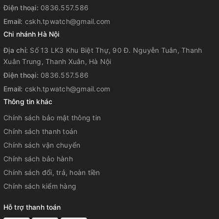
Lịch hoàn toàn tự động (đến năm 2099)
Điện thoại:
0836.557.586
Định dạng giờ 12/24
Email:
cskh.tpwatch@gmail.com
Bật/tắt âm nhấn nút
Chi nhánh Hà Nội
Giờ hiện hành thông thường
Đồng hồ kim: 2 kim (giờ, phút (kim di chuyển 20
Địa chỉ:
Số 13 LK3 Khu Biệt Thự, 90 Đ. Nguyễn Tuân, Thanh
giây một lần)), 1 mặt số (ngày)
Xuân Trung, Thanh Xuân, Hà Nội
Đồng hồ kỹ thuật số: Giờ, phút, giây, giờ
Điện thoại:
0836.557.586
chiều/tối, tháng, ngày
Email:
cskh.tpwatch@gmail.com
Độ chính xác: ±15 giây một tháng
Thông tin khác
Kích thước:
Chính sách bảo mật thông tin
Chính sách thanh toán
Size mặt đồng hồ (tính luôn viền vỏ): 44mm. Phù hợp
Chính sách vận chuyển
cho cổ tay có chu vi từ 15.5cm trở lên.
Chính sách bảo hành
Chính sách đổi, trả, hoàn tiền
Chính sách kiểm hàng
Hỗ trợ thanh toán