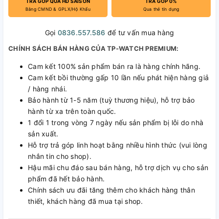
TRẢ GÓP QUA HD SAISON
TRẢ GÓP 0%
Bằng CMND & GPLX/Hộ Khẩu
Qua thẻ tín dụng
Gọi
0836.557.586
để tư vấn mua hàng
CHÍNH SÁCH BÁN HÀNG CỦA TP-WATCH PREMIUM:
Cam kết 100% sản phẩm bán ra là hàng chính hãng.
Cam kết bồi thường gấp 10 lần nếu phát hiện hàng giả
/ hàng nhái.
Bảo hành từ 1-5 năm (tuỳ thương hiệu), hỗ trợ bảo
hành từ xa trên toàn quốc.
1 đổi 1 trong vòng 7 ngày nếu sản phẩm bị lỗi do nhà
sản xuất.
Hỗ trợ trả góp linh hoạt bằng nhiều hình thức (vui lòng
nhắn tin cho shop).
Hậu mãi chu đáo sau bán hàng, hỗ trợ dịch vụ cho sản
phẩm đã hết bảo hành.
Chính sách ưu đãi tăng thêm cho khách hàng thân
thiết, khách hàng đã mua tại shop.