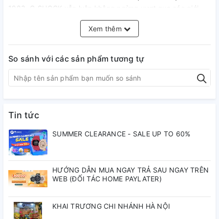
1983, G-SHOCK vẫn luôn không ngừng vượt qua các giới
hạn mới về độ bền đồng hồ hiển thị giờ hiện hành, đồng thời
Xem thêm
tạo ra các thiết kế mới lạ và độc đáo. Những mẫu mới này
thể hiện những nỗ lực đó trong hình dáng mỏng đầy cuốn
hút.
So sánh với các sản phẩm tương tự
Những mẫu mới này thừa hưởng kiểu dáng bát giác cũng
được dùng cho mẫu DW-5000C nguyên bản. Chiếc đồng hồ
hiển thị giờ hiện hành kết hợp kim và số gói gọn trong một
thiết kế đơn giản hữu dụng mà vẫn giữ được độ bền ngang
bằng G-SHOCK.
Tin tức
Chất liệu nhựa vô cùng mạnh mẽ còn được gia cố sợi
cacbon giúp tạo nên lớp vỏ chỉ dày 11,8 mm. Đây là lớp vỏ
SUMMER CLEARANCE - SALE UP TO 60%
mỏng nhất trong số các mẫu kết hợp của G-SHOCK.
Neobrite: Dạ quang
HƯỚNG DẪN MUA NGAY TRẢ SAU NGAY TRÊN
WEB (ĐỐI TÁC HOME PAYLATER)
Cấu trúc bảo vệ lõi cacbon
Cấu trúc bảo vệ lõi cacbon mới bảo vệ mô-đun bằng cách
KHAI TRƯƠNG CHI NHÁNH HÀ NỘI
bao kín mô-đun trong lớp vỏ cacbon. Lớp vỏ làm bằng nhựa