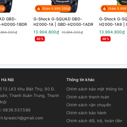
00₫
Giảm 5.959.200₫
Giảm 5.959
AD GBD-
G-Shock G-SQUAD GBD-
G-Shock G-S
140°F)
D-H2000-1BDR
H2000-1A | GBD-H2000-1ADR
H2000-1A9 |
1A9DR
13.904.800₫
13.904.800₫
.864.000₫
19.864.000₫
30%
30%
uốc tế),hiển thị mã thành phố, bật/tắt tiết
qua một bên để không che kết quả hiển thị
 Hà Nội
Thông tin khác
ờ, thời gian về đích thứ nhất-thứ hai
ố 13 LK3 Khu Biệt Thự, 90 Đ.
Chính sách bảo mật thông tin
uân, Thanh Xuân Trung, Thanh
Chính sách thanh toán
Nội
Chính sách vận chuyển
gược: 1 phút đến 60 phút (khoảng tăng 1
i:
0836.557.586
Chính sách bảo hành
kh.tpwatch@gmail.com
Chính sách đổi, trả, hoàn tiền