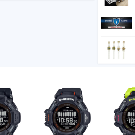
ông gỉ
sáng có thể lựa chọn (1,5 hoặc 3 giây),phát
uốc tế),hiển thị mã thành phố, bật/tắt tiết
qua một bên để không che kết quả hiển thị
g 60 giây)
ng 16 điểm