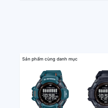
Vật liệu vỏ / vành bezel: Nhựa / Thép kh
Dây đeo bằng nhựa
Neobrite
Chống va đập
Mặt kính khoáng / Mặt kính hình cầu
Chống nước ở độ sâu 200 mét
Đèn LED (Chiếu sáng cực mạnh)
Công tắc đèn tự động, thời lượng chiếu 
sáng sau
Giờ thế giới
Sản phẩm cùng danh mục
31 múi giờ (48 thành phố + giờ phối hợp q
kiệm ánh sáng ban ngày
Tính năng chuyển kim (Kim dịch chuyển 
trên màn hình kỹ thuật số).
La bàn số (NORTH)
Chỉ báo kim hướng bắc (đo liên tục tron
Đo và hiển thị hướng dưới dạng một tro
Khoảng đo: 0 đến 359°
Đơn vị đo: 1°