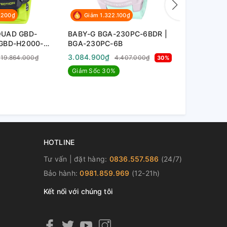
.200₫
Giảm 1.322.100₫
Giảm 1.8
QUAD GBD-
BABY-G BGA-230PC-6BDR |
G-Shock GM
 GBD-H2000-
BGA-230PC-6B
GM-S110-1A
3.084.900₫
4.386.900
19.864.000₫
4.407.000₫
30%
Giảm Sốc 30%
HOTLINE
Tư vấn | đặt hàng:
0836.557.586
(24/7)
Bảo hành:
0981.859.969
(12-21h)
Kết nối với chúng tôi