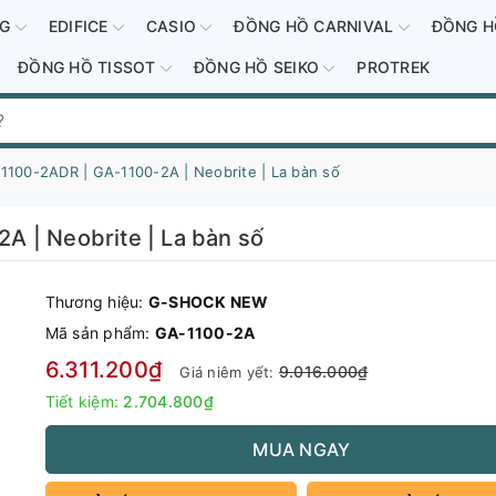
-G
EDIFICE
CASIO
ĐỒNG HỒ CARNIVAL
ĐỒNG H
ĐỒNG HỒ TISSOT
ĐỒNG HỒ SEIKO
PROTREK
100-2ADR | GA-1100-2A | Neobrite | La bàn số
 | Neobrite | La bàn số
Thương hiệu:
G-SHOCK NEW
Mã sản phẩm:
GA-1100-2A
6.311.200₫
9.016.000₫
Giá niêm yết:
Tiết kiệm:
2.704.800₫
MUA NGAY