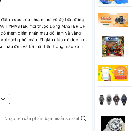
đặt ra các tiêu chuẩn mới về độ bền đồng
u GRAVITYMASTER mới thuộc Dòng MASTER OF
có thêm điểm nhấn màu đỏ, lam và vàng
i với cách phối màu tối giản giúp dễ đọc hơn.
ài màu đen và bề mặt bên trong màu xám
 lượng2 năm với pin
m