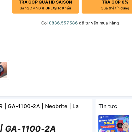
TRẢ GÓP QUA HD SAISON
TRẢ GÓP 0%
Bằng CMND & GPLX/Hộ Khẩu
Qua thẻ tín dụng
Gọi
0836.557.586
để tư vấn mua hàng
 | GA-1100-2A | Neobrite | La
Tin tức
| GA-1100-2A