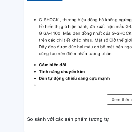
G-SHOCK , thương hiệu đồng hồ không ngừng 
hồ hiển thị giờ hiện hành, đã xuất hiện mẫ
G GA-1100. Màu đen đồng nhất của G-SHOCK 
trên các chi tiết khác nhau. Mặt số Giờ thế giớ
Dây đeo được đúc hai màu có bề mặt bên ngo
cũng tạo nên điểm nhấn tương phản.
Cảm biến đôi
Tính năng chuyển kim
Đèn tự động chiếu sáng cực mạnh
Kích thước vỏ / Tổng trọng
Xem thê
SR927W × 2
Kích thước vỏ : 50,8×52,1×16,9mm
So sánh với các sản phẩm tương tự
Tổng trọng lượng : 88g