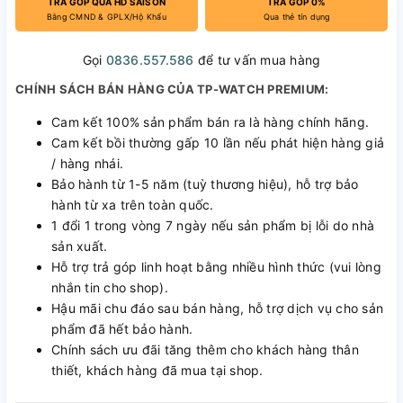
TRẢ GÓP QUA HD SAISON
TRẢ GÓP 0%
Bằng CMND & GPLX/Hộ Khẩu
Qua thẻ tín dụng
Gọi
0836.557.586
để tư vấn mua hàng
CHÍNH SÁCH BÁN HÀNG CỦA TP-WATCH PREMIUM:
Cam kết 100% sản phẩm bán ra là hàng chính hãng.
Cam kết bồi thường gấp 10 lần nếu phát hiện hàng giả
/ hàng nhái.
Bảo hành từ 1-5 năm (tuỳ thương hiệu), hỗ trợ bảo
hành từ xa trên toàn quốc.
1 đổi 1 trong vòng 7 ngày nếu sản phẩm bị lỗi do nhà
sản xuất.
Hỗ trợ trả góp linh hoạt bằng nhiều hình thức (vui lòng
nhắn tin cho shop).
Hậu mãi chu đáo sau bán hàng, hỗ trợ dịch vụ cho sản
phẩm đã hết bảo hành.
Chính sách ưu đãi tăng thêm cho khách hàng thân
thiết, khách hàng đã mua tại shop.