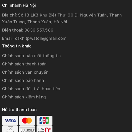
Độ chính xác: ±15 giây một tháng
Chi nhánh Hà Nội
Tuổi thọ pin xấp xỉ: 3 năm với pin CR1220
Địa chỉ:
Số 13 LK3 Khu Biệt Thự, 90 Đ. Nguyễn Tuân, Thanh
Kích thước vỏ : 52×46,4×14,9mm
Xuân Trung, Thanh Xuân, Hà Nội
Tổng trọng lượng : 58g
Điện thoại:
0836.557.586
Bộ sản phẩm gồm:
Email:
cskh.tpwatch@gmail.com
Thông tin khác
+ 01 đồng hồ chính hãng
+ 01 hộp đựng sang trọng
Chính sách bảo mật thông tin
+ Thẻ bảo hành chính hãng
Chính sách thanh toán
+ Tem vàng chính hãng Casio sau mặt đồng hồ
Chính sách vận chuyển
Chính sách bảo hành
Chính sách đổi, trả, hoàn tiền
Chính sách kiểm hàng
Hỗ trợ thanh toán