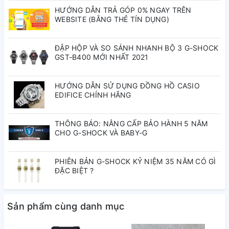
hãng và mọi linh kiện được thay thế đều nhập toàn bộ từ
HƯỚNG DẪN TRẢ GÓP 0% NGAY TRÊN
nước Nhật. Khả năng chống nước 200 mét, mặt kính khoáng
WEBSITE (BẰNG THẺ TÍN DỤNG)
chịu lực được bao bọc bởi lớp vỏ nhựa chắc chắn bền bỉ thì
mẫu Đồng hồ Casio G-Shock AW-591BB-1ADR đang dần dần
chiếm được sự ưu ái của người dùng dành cho mình.
ĐẬP HỘP VÀ SO SÁNH NHANH BỘ 3 G-SHOCK
GST-B400 MỚI NHẤT 2021
Thông số kỹ thuật Đồng hồ
HƯỚNG DẪN SỬ DỤNG ĐỒNG HỒ CASIO
Casio G-Shock:
EDIFICE CHÍNH HÃNG
Vật liệu vỏ / gờ: Nhựa / Nhôm
Dây đeo bằng nhựa
THÔNG BÁO: NÂNG CẤP BẢO HÀNH 5 NĂM
CHO G-SHOCK VÀ BABY-G
Neobrite
Chống va đập
Mặt kính khoáng
PHIÊN BẢN G-SHOCK KỶ NIỆM 35 NĂM CÓ GÌ
Chống nước ở độ sâu 200 mét
ĐẶC BIỆT ?
Đèn LED
Công tắc đèn tự động, thời lượng chiếu sáng có thể lựa chọn
(1,5 giây hoặc 3 giây), phát sáng sau
Sản phẩm cùng danh mục
Giờ thế giới
29 múi giờ (27 thành phố + giờ trung bình phối hợp tại