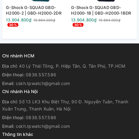
Hiển thị ngày
G-Shock G-SQUAD GBD-
G-Shock G-SQUAD GBD-
G
H2000-2 | GBD-H2000-2DR
H2000-1B | GBD-H2000-1BDR
H
13.904.800₫
13.904.800₫
1
19.864.000₫
19.864.000₫
30%
30%
Chi nhánh HCM
Địa chỉ:
40 Lý Thái Tông, P. Hiệp Tân, Q. Tân Phú, TP.HCM
Điện thoại:
0836.557.586
Email:
cskh.tpwatch@gmail.com
Chi nhánh Hà Nội
Địa chỉ:
Số 13 LK3 Khu Biệt Thự, 90 Đ. Nguyễn Tuân, Thanh
Xuân Trung, Thanh Xuân, Hà Nội
Điện thoại:
0836.557.586
Email:
cskh.tpwatch@gmail.com
Thông tin khác