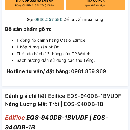
TRẢ GÓP QUA HD SAISON
TRẢ GÓP 0%
Bằng CMND & GPLX/Hộ Khẩu
Qua thẻ tín dụng
Gọi
0836.557.586
để tư vấn mua hàng
Bộ sản phẩm gồm:
1 đồng hồ chính hãng Casio Edifice.
1 hộp đựng sản phẩm.
Thẻ bảo hành 12 tháng của TP Watch.
Sách hướng dẫn sử dụng các thứ tiếng.
Hotline tư vấn/ đặt hàng:
0981.859.969
Đánh giá chi tiết Edifice EQS-940DB-1BVUDF
Năng Lượng Mặt Trời | EQS-940DB-1B
Edifice
EQS-940DB-1BVUDF | EQS-
940DB-1B