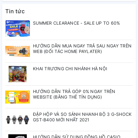
Dây đeo bằng thép không gỉ
Tin tức
Dây đeo kim loại
Nắp gập 3 lần chỉ với một lần bấm
SUMMER CLEARANCE - SALE UP TO 60%
Khả năng chống nước ở độ sâu 100 mét
Chạy bằng năng lượng mặt trời
HƯỚNG DẪN MUA NGAY TRẢ SAU NGAY TRÊN
WEB (ĐỐI TÁC HOME PAYLATER)
Vỏ ngoài
Mặt kính
KHAI TRƯƠNG CHI NHÁNH HÀ NỘI
Mặt kính khoáng
Mặt sau
HƯỚNG DẪN TRẢ GÓP 0% NGAY TRÊN
Nắp sau khóa bằng vít
WEBSITE (BẰNG THẺ TÍN DỤNG)
Xử lý bề mặt
ĐẬP HỘP VÀ SO SÁNH NHANH BỘ 3 G-SHOCK
Gờ mạ ion màu đen
GST-B400 MỚI NHẤT 2021
Kích cỡ dây đeo tương thích
150 đến 205 mm
HƯỚNG DẪN SỬ DỤNG ĐỒNG HỒ CASIO