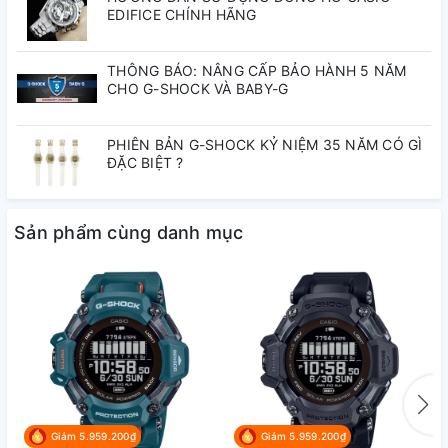
EDIFICE CHÍNH HÃNG
Các tính năng của đồng hồ
Đồng hồ bấm giờ
THÔNG BÁO: NÂNG CẤP BẢO HÀNH 5 NĂM
CHO G-SHOCK VÀ BABY-G
Đồng hồ bấm giờ 1 giây Khả năng đo: 29'59 Chế độ đo: Thời gian
chạy, thời gian về đích thứ nhất - thứ hai
PHIÊN BẢN G-SHOCK KỶ NIỆM 35 NĂM CÓ GÌ
Hiển thị/cảnh báo mức pin
ĐẶC BIỆT ?
Chỉ báo mức pin
Thời gian chạy
Sản phẩm cùng danh mục
Thời gian hoạt động từ khi sạc đầy cho đến khi các kim dừng: Xấp xỉ
5 tháng
Độ chính xác
Độ chính xác: ±20 giây một tháng
Tính năng khác
Giờ hiện hành thông thường: Đồng hồ kim: 3 kim (giờ, phút, giây), 3
mặt số (24 giờ, phút bấm giờ, giây bấm giờ)
Giảm 5.959.200₫
Giảm 5.959.200₫