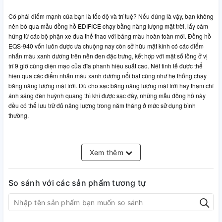
Có phải điểm mạnh của bạn là tốc độ và trí tuệ? Nếu đúng là vậy, bạn không
nên bỏ qua mẫu đồng hồ EDIFICE chạy bằng năng lượng mặt trời, lấy cảm
hứng từ các bộ phận xe đua thể thao với bảng màu hoàn toàn mới. Đồng hồ
EQS-940 vốn luôn được ưa chuộng nay còn sở hữu mặt kính có các điểm
nhấn màu xanh dương trên nền đen đặc trưng, kết hợp với mặt số lồng ở vị
trí 9 giờ cùng diện mạo của đĩa phanh hiệu suất cao. Nét tinh tế được thể
hiện qua các điểm nhấn màu xanh dương nổi bật cũng như hệ thống chạy
bằng năng lượng mặt trời. Dù cho sạc bằng năng lượng mặt trời hay thậm chí
ánh sáng đèn huỳnh quang thì khi được sạc đầy, những mẫu đồng hồ này
đều có thể lưu trữ đủ năng lượng trong năm tháng ở mức sử dụng bình
thường.
Thông tin cơ bản
Kích thước vỏ (Dài × Rộng × Cao) 49.5 × 45.5 × 12.5
Xem thêm
mm
Trọng lượng 132 g
So sánh với các sản phẩm tương tự
Vật liệu vỏ / gờ: Thép không gỉ
Dây đeo