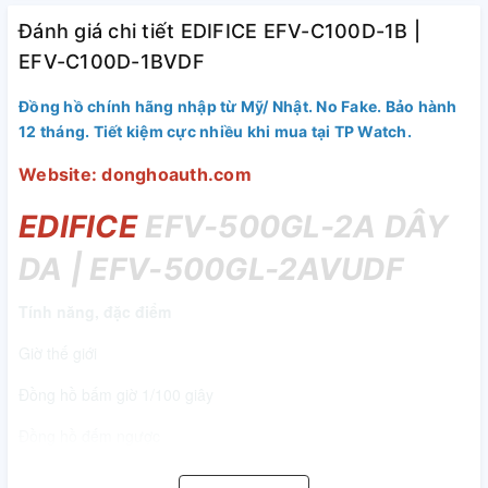
Đánh giá chi tiết EDIFICE EFV-C100D-1B |
EFV-C100D-1BVDF
Đồng hồ chính hãng nhập từ Mỹ/ Nhật. No Fake. Bảo hành
12 tháng. Tiết kiệm cực nhiều khi mua tại TP Watch.
Website: donghoauth.com
EDIFICE
EFV-500GL-2A DÂY
DA | EFV-500GL-2AVUDF
Tính năng, đặc điểm
Giờ thế giới
Đồng hồ bấm giờ 1/100 giây
Đồng hồ đếm ngược
Báo thức