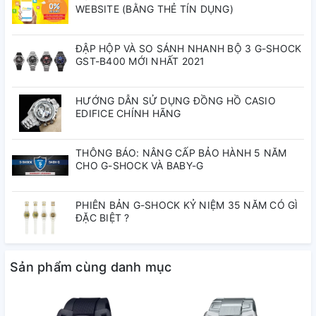
Đơn vị đo: 1 giây
WEBSITE (BẰNG THẺ TÍN DỤNG)
Khoảng đếm ngược: 24 giờ
Khoảng cài đặt thời gian bắt đầu đếm ngược: 1 phút đến 24 giờ
ĐẬP HỘP VÀ SO SÁNH NHANH BỘ 3 G-SHOCK
(gia số 1 phút và gia số 1 giờ)
GST-B400 MỚI NHẤT 2021
3 báo thức hàng ngày (với 1 báo thức báo lại)
Tín hiệu thời gian hàng giờ
Toàn bộ lịch tự động (đến năm 2099)
HƯỚNG DẪN SỬ DỤNG ĐỒNG HỒ CASIO
EDIFICE CHÍNH HÃNG
Định dạng 12/24 giờ
Kỹ thuật số: Giờ, phút, giây, sáng / tối, tháng, ngày, ngày
Độ chính xác: ± 30 giây mỗi tháng
THÔNG BÁO: NÂNG CẤP BẢO HÀNH 5 NĂM
CHO G-SHOCK VÀ BABY-G
Kích thước vỏ / tổng trọng lượng
Kích thước vỏ: 51,6 × 46,6 × 14,2 mm
PHIÊN BẢN G-SHOCK KỶ NIỆM 35 NĂM CÓ GÌ
Tổng trọng lượng: 161g
ĐẶC BIỆT ?
Sản phẩm cùng danh mục