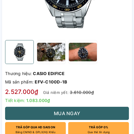
Thương hiệu:
CASIO EDIFICE
Mã sản phẩm:
EFV-C100D-1B
2.527.000₫
3.610.000₫
Giá niêm yết:
Tiết kiệm:
1.083.000₫
MUA NGAY
TRẢ GÓP QUA HD SAISON
TRẢ GÓP 0%
Bằng CMND & GPLX/Hộ Khẩu
Qua thẻ tín dụng