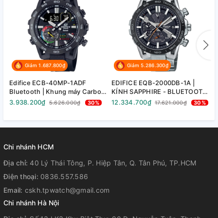
Giảm 1.687.800₫
Giảm 5.286.300₫
Edifice ECB-40MP-1ADF
EDIFICE EQB-2000DB-1A |
E
Bluetooth | Khung máy Carbon
KÍNH SAPPHIRE - BLUETOOTH
D
| ECB-40MP-1A
- NĂNG LƯỢNG MẶT TRỜI |
3.938.200₫
12.334.700₫
2
5.626.000₫
30%
17.621.000₫
30%
EQB-2000DB-1ADR
Chi nhánh HCM
Địa chỉ:
40 Lý Thái Tông, P. Hiệp Tân, Q. Tân Phú, TP.HCM
Điện thoại:
0836.557.586
Email:
cskh.tpwatch@gmail.com
Chi nhánh Hà Nội