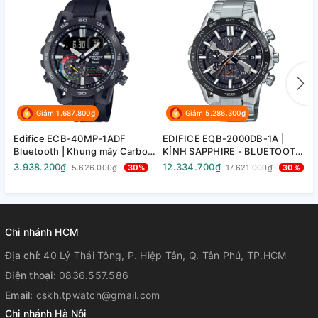
Giảm 1.687.800₫
Giảm 5.286.300₫
Edifice ECB-40MP-1ADF
EDIFICE EQB-2000DB-1A |
E
Bluetooth | Khung máy Carbon
KÍNH SAPPHIRE - BLUETOOTH
D
| ECB-40MP-1A
- NĂNG LƯỢNG MẶT TRỜI |
3.938.200₫
12.334.700₫
2
5.626.000₫
30%
17.621.000₫
30%
EQB-2000DB-1ADR
Chi nhánh HCM
Địa chỉ:
40 Lý Thái Tông, P. Hiệp Tân, Q. Tân Phú, TP.HCM
Điện thoại:
0836.557.586
Email:
cskh.tpwatch@gmail.com
Chi nhánh Hà Nội