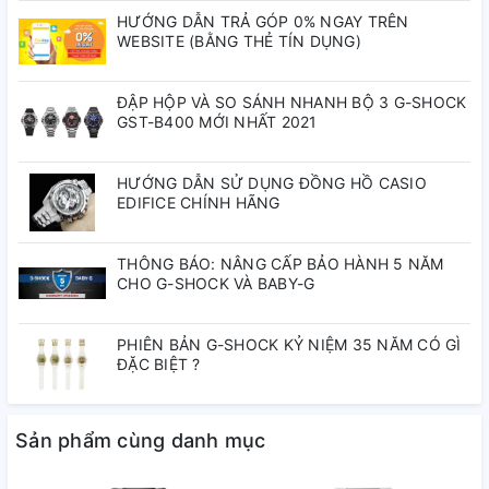
HƯỚNG DẪN TRẢ GÓP 0% NGAY TRÊN
Kích thước vỏ : 54,1×49,5×11,7mm
WEBSITE (BẰNG THẺ TÍN DỤNG)
Tổng trọng lượng : 97g
ĐẬP HỘP VÀ SO SÁNH NHANH BỘ 3 G-SHOCK
#TPWatch #gshock #gshockxachtay #gshockchinhhang
GST-B400 MỚI NHẤT 2021
#authenticwatch #casio #donghoxachtaygiare
#gshockchinhhang #gshockvietnam #edifice
HƯỚNG DẪN SỬ DỤNG ĐỒNG HỒ CASIO
#donghoedifice #donghokim #donghodaythep
EDIFICE CHÍNH HÃNG
THÔNG BÁO: NÂNG CẤP BẢO HÀNH 5 NĂM
CHO G-SHOCK VÀ BABY-G
PHIÊN BẢN G-SHOCK KỶ NIỆM 35 NĂM CÓ GÌ
ĐẶC BIỆT ?
Sản phẩm cùng danh mục