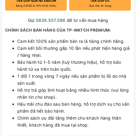
TRẢ GÓP QUA HD SAISON
TRẢ GÓP 0%
Bằng CMND & GPLX/Hộ Khẩu
Qua thẻ tín dụng
Gọi
0836.557.586
để tư vấn mua hàng
CHÍNH SÁCH BÁN HÀNG CỦA TP-WATCH PREMIUM:
Cam kết 100% sản phẩm bán ra là hàng chính hãng.
Cam kết bồi thường gấp 10 lần nếu phát hiện hàng giả
/ hàng nhái.
Bảo hành từ 1-5 năm (tuỳ thương hiệu), hỗ trợ bảo
hành từ xa trên toàn quốc.
1 đổi 1 trong vòng 7 ngày nếu sản phẩm bị lỗi do nhà
sản xuất.
Hỗ trợ trả góp linh hoạt bằng nhiều hình thức (vui lòng
nhắn tin cho shop).
Hậu mãi chu đáo sau bán hàng, hỗ trợ dịch vụ cho sản
phẩm đã hết bảo hành.
Chính sách ưu đãi tăng thêm cho khách hàng thân
thiết, khách hàng đã mua tại shop.