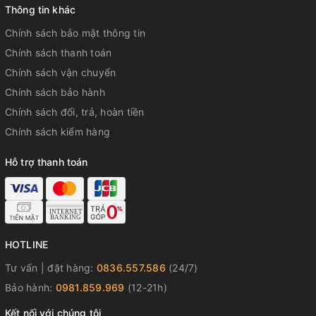
Đèn chiếu sáng
Thông tin khác
Hai đèn LED Đèn LED dành cho mặt đồng hồ (Đèn chiếu sáng cực mạnh,
Chính sách bảo mật thông tin
thời lượng chiếu sáng có thể chọn (1,5 giây hoặc 3 giây), phát sáng sau)
Chính sách thanh toán
Đèn nền LED dành cho màn hình số (Đèn chiếu sáng cực mạnh, thời lượng
Chính sách vận chuyển
chiếu sáng có thể chọn (1,5 giây hoặc 3 giây), phát sáng sau)
Chính sách bảo hành
Màu đèn
Chính sách đổi, trả, hoàn tiền
LED:Trắng
Chính sách kiểm hàng
Lịch
Hỗ trợ thanh toán
Lịch hoàn toàn tự động (đến năm 2099)
Tính năng tắt tiếng
Bật/tắt âm nhấn nút
HOTLINE
Tính năng tiết kiệm năng lượng
Tư vấn | đặt hàng:
0836.557.586
(24/7)
Tiết kiệm năng lượng (màn hình trống để tiết kiệm năng lượng khi để đồng
hồ trong bóng tối)
Bảo hành:
0981.859.969
(12-21h)
Hiển thị/cảnh báo mức pin
Kết nối với chúng tôi