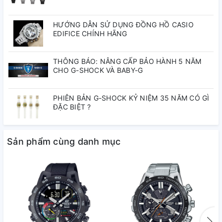
Tự động chỉnh giờ
Dễ dàng cài đặt đồng hồ
HƯỚNG DẪN SỬ DỤNG ĐỒNG HỒ CASIO
EDIFICE CHÍNH HÃNG
Gần 300 thành phố theo Giờ thế giới
Truyền dữ liệu đồng hồ bấm giờ
THÔNG BÁO: NÂNG CẤP BẢO HÀNH 5 NĂM
CHO G-SHOCK VÀ BABY-G
Thời gian và địa điểm
Công cụ tìm điện thoại
PHIÊN BẢN G-SHOCK KỶ NIỆM 35 NĂM CÓ GÌ
Vỏ ngoài
ĐẶC BIỆT ?
Mặt kính khoáng
Sản phẩm cùng danh mục
Vỏ mạ ion màu đen
Kích cỡ dây đeo tương thích 145 đến 215 mm
Neobrite
Các tính năng của đồng hồ
Giờ thế giới