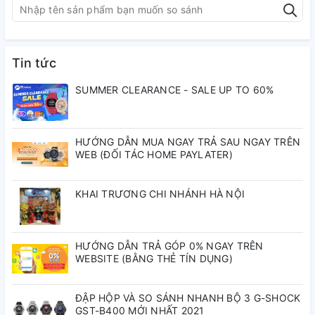
Thông tin cơ bản
Kích thước vỏ (Dài × Rộng × Cao) 47.8 × 51 × 10.8 mm
Trọng lượng 62 g
Tin tức
Vật liệu vỏ / gờ: Cacbon/Thép không gỉ
SUMMER CLEARANCE - SALE UP TO 60%
Dây đeo bằng nhựa
Khả năng chống nước ở độ sâu 100 mét
HƯỚNG DẪN MUA NGAY TRẢ SAU NGAY TRÊN
Tough Solar (Chạy bằng năng lượng mặt trời)
WEB (ĐỐI TÁC HOME PAYLATER)
Tính năng kết nối ứng dụng/kết nối điện
KHAI TRƯƠNG CHI NHÁNH HÀ NỘI
thoại thông minh
Tính năng Kết nối điện thoại thông minh
Mobile link (Kết nối không dây sử dụng Bluetooth®)
HƯỚNG DẪN TRẢ GÓP 0% NGAY TRÊN
WEBSITE (BẰNG THẺ TÍN DỤNG)
Ứng dụng ĐỒNG HỒ CASIO
Tính năng kết nối ứng dụng
ĐẬP HỘP VÀ SO SÁNH NHANH BỘ 3 G-SHOCK
GST-B400 MỚI NHẤT 2021