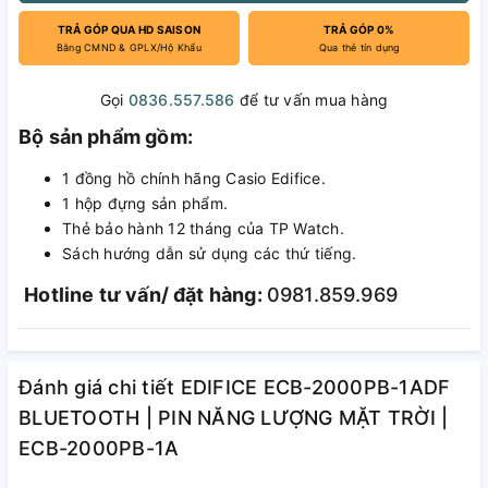
TRẢ GÓP QUA HD SAISON
TRẢ GÓP 0%
Bằng CMND & GPLX/Hộ Khẩu
Qua thẻ tín dụng
Gọi
0836.557.586
để tư vấn mua hàng
Bộ sản phẩm gồm:
1 đồng hồ chính hãng Casio Edifice.
1 hộp đựng sản phẩm.
Thẻ bảo hành 12 tháng của TP Watch.
Sách hướng dẫn sử dụng các thứ tiếng.
Hotline tư vấn/ đặt hàng:
0981.859.969
Đánh giá chi tiết EDIFICE ECB-2000PB-1ADF
BLUETOOTH | PIN NĂNG LƯỢNG MẶT TRỜI |
ECB-2000PB-1A