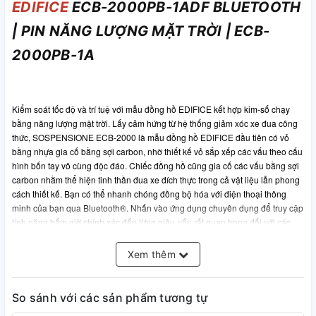
EDIFICE
ECB-2000PB-1ADF BLUETOOTH
| PIN NĂNG LƯỢNG MẶT TRỜI | ECB-
2000PB-1A
Kiểm soát tốc độ và trí tuệ với mẫu đồng hồ EDIFICE kết hợp kim-số chạy
bằng năng lượng mặt trời. Lấy cảm hứng từ hệ thống giảm xóc xe đua công
thức, SOSPENSIONE ECB-2000 là mẫu đồng hồ EDIFICE đầu tiên có vỏ
bằng nhựa gia cố bằng sợi carbon, nhờ thiết kế vỏ sắp xếp các vấu theo cấu
hình bốn tay vô cùng độc đáo. Chiếc đồng hồ cũng gia cố các vấu bằng sợi
carbon nhằm thể hiện tinh thần đua xe đích thực trong cả vật liệu lẫn phong
cách thiết kế. Bạn có thể nhanh chóng đồng bộ hóa với điện thoại thông
minh của bạn qua Bluetooth®. Nhấn vào ứng dụng chuyên dụng để truy cập
tính năng bấm giờ chính xác đến từng giây, vốn rất quan trọng đối với các
đội đua, đồng thời dễ dàng quản lý giờ thế giới và truyền dữ liệu đồng hồ
bấm giờ được đo đến từng mili giây tới điện thoại thông minh của bạn. Đèn
Xem thêm
LED chiếu sáng cực mạnh giúp bạn dễ dàng xem mặt đồng hồ kim-số và hệ
thống Tough Solar giúp bạn sạc đầy và tiếp tục chạy ngay cả khi thực hiện
nhiều chức năng chỉ bằng một lượng ánh sáng nhỏ.
So sánh với các sản phẩm tương tự