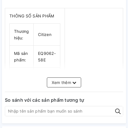
THÔNG SỐ SẢN PHẨM
Thương
Citizen
hiệu:
Mã sản
EQ9062-
phẩm:
58E
Nhật
Xuất
Bản
Xem thêm
xứ:
So sánh với các sản phẩm tương tự
Giới
Nữ
tính:
Loại