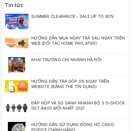
máy
Quartz
Tin tức
đồng
hồ:
SUMMER CLEARANCE - SALE UP TO 60%
Calibre
Số hiệu
HƯỚNG DẪN MUA NGAY TRẢ SAU NGAY TRÊN
1045
máy:
WEB (ĐỐI TÁC HOME PAYLATER)
Chất
KHAI TRƯƠNG CHI NHÁNH HÀ NỘI
Kính
liệu mặt
khoáng
kính:
HƯỚNG DẪN TRẢ GÓP 0% NGAY TRÊN
WEBSITE (BẰNG THẺ TÍN DỤNG)
Bảo
hành
1 năm
quốc
ĐẬP HỘP VÀ SO SÁNH NHANH BỘ 3 G-SHOCK
tế:
GST-B400 MỚI NHẤT 2021
Bảo
HƯỚNG DẪN SỬ DỤNG ĐỒNG HỒ CASIO
EDIFICE CHÍNH HÃNG
hành