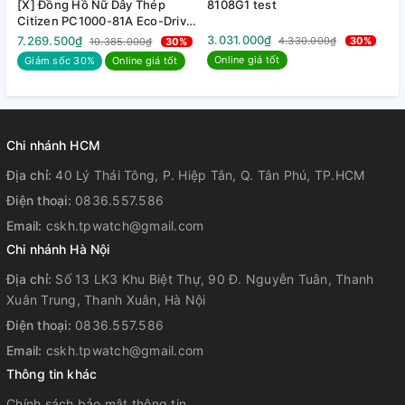
[X] Đồng Hồ Nữ Dây Thép
8108G1 test
8
mặt số:
Citizen PC1000-81A Eco-Drive
| Kính Sapphire | Năng lượng
3.031.000₫
3
7.269.500₫
4.330.000₫
30%
10.385.000₫
30%
ánh sáng
Online giá tốt
Giảm sốc 30%
Online giá tốt
Loại
Pencil
kim:
Chống
WR50
Chi nhánh HCM
nước:
Địa chỉ:
40 Lý Thái Tông, P. Hiệp Tân, Q. Tân Phú, TP.HCM
Điện thoại:
0836.557.586
Thiết
Small
Email:
kế đặc
cskh.tpwatch@gmail.com
second
biệt:
Chi nhánh Hà Nội
Địa chỉ:
Số 13 LK3 Khu Biệt Thự, 90 Đ. Nguyễn Tuân, Thanh
Nhật -
Xuân Trung, Thanh Xuân, Hà Nội
Trung
Điện thoại:
0836.557.586
Nơi lắp
Quốc -
Email:
cskh.tpwatch@gmail.com
ráp:
Thái Lan
Thông tin khác
(Tùy lô)
Chính sách bảo mật thông tin