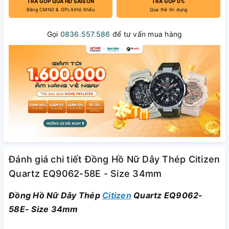
TRẢ GÓP QUA HD SAISON
TRẢ GÓP 0%
Bằng CMND & GPLX/Hộ Khẩu
Qua thẻ tín dụng
Gọi
0836.557.586
để tư vấn mua hàng
Đánh giá chi tiết Đồng Hồ Nữ Dây Thép Citizen
Quartz EQ9062-58E - Size 34mm
Đồng Hồ Nữ Dây Thép
Citizen
Quartz EQ9062-
58E- Size 34mm