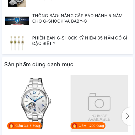
5 năm
Tân
Tân:
THÔNG BÁO: NÂNG CẤP BẢO HÀNH 5 NĂM
CHO G-SHOCK VÀ BABY-G
Đường
34mm
kính vỏ:
PHIÊN BẢN G-SHOCK KỶ NIỆM 35 NĂM CÓ GÌ
ĐẶC BIỆT ?
Độ dày
7mm
vỏ:
Sản phẩm cùng danh mục
Thép
Chất
không gỉ
liệu vỏ:
Chất
Thép
liệu
không gỉ
dây:
Giảm 3.115.500₫
Giảm 1.299.000₫
Màu
Đen