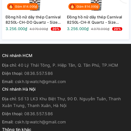
tin cam kết mang lại sự hài lòng cao nhất cho quý khách
Giảm 814.000₫
Giảm 814.000₫
hàng.
Đồng hồ nữ dây thép Carnival
Đồng hồ nữ dây thép Carnival
Đ
Từ năm 2023, TP-Watch tự hào trở thành 1 trong những đại
8250L-CH-DO Quartz - Size
8250L-CH-X Quartz - Size
8
lý phân phối chính hãng thương hiệu
Carnival
đầu tiên tại
30mm - Kính Sapphire - Chống
30mm - Kính Sapphire - Chống
3
3.256.000₫
3.256.000₫
3
4.070.000₫
20%
4.070.000₫
20%
nước 30m
nước 30m
n
Việt Nam.
Tất cả đồng hồ Carnival chúng tôi bán ra đều được
bảo
hành 5 năm
nghiêm chỉnh để quý khách hàng yên tâm sử
dụng.
Chi nhánh HCM
Địa chỉ:
40 Lý Thái Tông, P. Hiệp Tân, Q. Tân Phú, TP.HCM
Điện thoại:
0836.557.586
Email:
cskh.tpwatch@gmail.com
Chi nhánh Hà Nội
Địa chỉ:
Số 13 LK3 Khu Biệt Thự, 90 Đ. Nguyễn Tuân, Thanh
Xuân Trung, Thanh Xuân, Hà Nội
Điện thoại:
0836.557.586
Email:
cskh.tpwatch@gmail.com
Thông tin khác