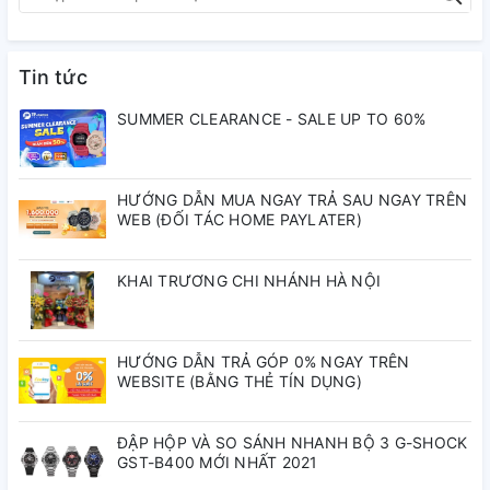
✅
Dây thép không gỉ
– Bền chắc, chống ăn mòn, giữ màu
tốt.
✅
Kính Sapphire
– Chống trầy vượt trội, bảo vệ mặt kính
Tin tức
luôn sáng đẹp.
✅
Chống nước 30M
– An tâm khi rửa tay, đi mưa nhẹ hoặc
SUMMER CLEARANCE - SALE UP TO 60%
sinh hoạt hàng ngày.
Thông số kỹ thuật
HƯỚNG DẪN MUA NGAY TRẢ SAU NGAY TRÊN
WEB (ĐỐI TÁC HOME PAYLATER)
Thương hiệu:
Carnival
Mã sản phẩm:
8160L-VT Xà Cừ
KHAI TRƯƠNG CHI NHÁNH HÀ NỘI
Loại máy:
Quartz (Pin)
Chất liệu dây:
Thép không gỉ
Chất liệu vỏ:
Thép không gỉ
HƯỚNG DẪN TRẢ GÓP 0% NGAY TRÊN
Đường kính mặt:
34mm
WEBSITE (BẰNG THẺ TÍN DỤNG)
Chống nước:
30M
Mặt kính:
Kính Sapphire chống trầy
Màu mặt:
Khảm xà cừ
ĐẬP HỘP VÀ SO SÁNH NHANH BỘ 3 G-SHOCK
GST-B400 MỚI NHẤT 2021
Lý do nên chọn Carnival