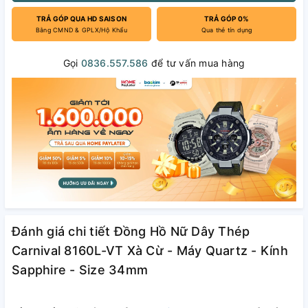
TRẢ GÓP QUA HD SAISON
TRẢ GÓP 0%
Bằng CMND & GPLX/Hộ Khẩu
Qua thẻ tín dụng
Gọi
0836.557.586
để tư vấn mua hàng
Đánh giá chi tiết Đồng Hồ Nữ Dây Thép
Carnival 8160L-VT Xà Cừ - Máy Quartz - Kính
Sapphire - Size 34mm