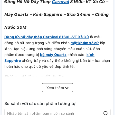
Đồng Hồ Nữ Dây Thép
Carnival
8160L-VT Xà Cừ –
Máy Quartz – Kính Sapphire – Size 34mm – Chống
Nước 30M
Đồng hồ nữ dây thép Carnival 8160L-VT Xà Cừ
là mẫu
đồng hồ nữ sang trọng với điểm nhấn
mặt khảm xà cừ
lấp
lánh, tạo hiệu ứng ánh sáng chuyển màu cuốn hút. Sản
phẩm được trang bị
bộ máy Quartz
chính xác,
kính
Sapphire
chống trầy và dây thép không gỉ bền bỉ – lựa chọn
hoàn hảo cho quý cô yêu vẻ đẹp tinh tế.
Đặc điểm nổi bật
Xem thêm
✅
Mặt khảm xà cừ
– Hiệu ứng ánh sáng đổi màu theo góc
nhìn, sang trọng và độc đáo.
✅
Thiết kế thanh lịch
– Dễ dàng phối hợp với nhiều phong
So sánh với các sản phẩm tương tự
cách thời trang.
✅
Bộ máy Quartz
– Độ chính xác cao, ít sai số, dễ sử dụng.