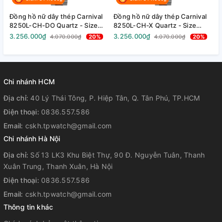
Đồng hồ nữ dây thép Carnival
Đồng hồ nữ dây thép Carnival
Đ
8250L-CH-DO Quartz - Size
8250L-CH-X Quartz - Size
8
30mm - Kính Sapphire - Chống
30mm - Kính Sapphire - Chống
3
3.256.000₫
3.256.000₫
3
4.070.000₫
20%
4.070.000₫
20%
nước 30m
nước 30m
n
Chi nhánh HCM
Địa chỉ:
40 Lý Thái Tông, P. Hiệp Tân, Q. Tân Phú, TP.HCM
Điện thoại:
0836.557.586
Email:
cskh.tpwatch@gmail.com
Chi nhánh Hà Nội
Địa chỉ:
Số 13 LK3 Khu Biệt Thự, 90 Đ. Nguyễn Tuân, Thanh
Xuân Trung, Thanh Xuân, Hà Nội
Điện thoại:
0836.557.586
Email:
cskh.tpwatch@gmail.com
Thông tin khác