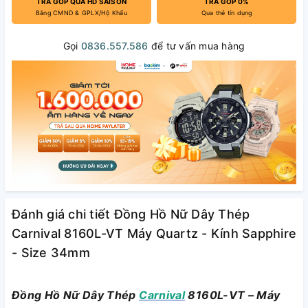
TRẢ GÓP QUA HD SAISON
TRẢ GÓP 0%
Bằng CMND & GPLX/Hộ Khẩu
Qua thẻ tín dụng
Gọi
0836.557.586
để tư vấn mua hàng
Đánh giá chi tiết Đồng Hồ Nữ Dây Thép
Carnival 8160L-VT Máy Quartz - Kính Sapphire
- Size 34mm
Đồng Hồ Nữ Dây Thép
Carnival
8160L-VT – Máy