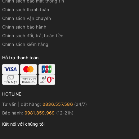
Chính sách bảo mật thông tin
Chính sách thanh toán
Chính sách vận chuyển
Chính sách bảo hành
Chính sách đổi, trả, hoàn tiền
đồng hồ carnival 8160l-vt
Chính sách kiểm hàng
đồng hồ nữ carnival quartz sapphire
carnival 8160l-vt chính hãng
Hỗ trợ thanh toán
đồng hồ nữ dây thép carnival
đồng hồ nữ thanh lịch carnival
#donghonu #donghonudaythep #donghocarnival
#donghocarnivalnu #carnival8160LVT #donghoquartz
HOTLINE
#donghocosapphire
Tư vấn | đặt hàng:
0836.557.586
(24/7)
Bảo hành:
0981.859.969
(12-21h)
Kết nối với chúng tôi