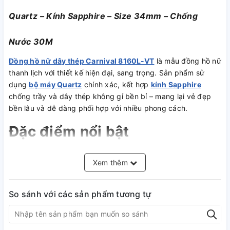
Quartz – Kính Sapphire – Size 34mm – Chống
Nước 30M
Đồng hồ nữ dây thép Carnival 8160L-VT
là mẫu đồng hồ nữ
thanh lịch với thiết kế hiện đại, sang trọng. Sản phẩm sử
dụng
bộ máy Quartz
chính xác, kết hợp
kính Sapphire
chống trầy và dây thép không gỉ bền bỉ – mang lại vẻ đẹp
bền lâu và dễ dàng phối hợp với nhiều phong cách.
Đặc điểm nổi bật
✅
Thiết kế thanh lịch
– Phù hợp công sở và các dịp sang
Xem thêm
trọng.
✅
Bộ máy Quartz
– Chính xác, ổn định, ít sai số.
✅
Dây thép không gỉ
– Bền chắc, chống ăn mòn, giữ màu
So sánh với các sản phẩm tương tự
tốt.
✅
Kính Sapphire
– Chống trầy vượt trội, bảo vệ mặt kính
luôn sáng mới.