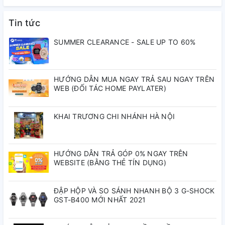
✅
Chống nước 30M
– An tâm khi rửa tay hoặc gặp mưa
nhẹ.
Tin tức
Thông số kỹ thuật
SUMMER CLEARANCE - SALE UP TO 60%
Thương hiệu:
Carnival
Mã sản phẩm:
8160L-VT
HƯỚNG DẪN MUA NGAY TRẢ SAU NGAY TRÊN
Loại máy:
Quartz (Pin)
WEB (ĐỐI TÁC HOME PAYLATER)
Chất liệu dây:
Thép không gỉ
Chất liệu vỏ:
Thép không gỉ
KHAI TRƯƠNG CHI NHÁNH HÀ NỘI
Đường kính mặt:
34mm
Chống nước:
30M
Mặt kính:
Kính Sapphire chống trầy
HƯỚNG DẪN TRẢ GÓP 0% NGAY TRÊN
Lý do nên chọn Carnival
WEBSITE (BẰNG THẺ TÍN DỤNG)
8160L-VT
ĐẬP HỘP VÀ SO SÁNH NHANH BỘ 3 G-SHOCK
GST-B400 MỚI NHẤT 2021
Phong cách thanh lịch
– Dễ phối đồ, hợp nhiều dịp.
Bộ máy Quartz
– Chính xác, bền bỉ, dễ sử dụng.