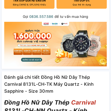
TRẢ GÓP QUA HD SAISON
TRẢ GÓP 0%
Bằng CMND & GPLX/Hộ Khẩu
Qua thẻ tín dụng
Gọi
0836.557.586
để tư vấn mua hàng
Đánh giá chi tiết Đồng Hồ Nữ Dây Thép
Carnival 8131L-CH-TK Máy Quartz - Kính
Sapphire - Size 30mm
Đồng Hồ Nữ Dây Thép
Carnival
8131L-CH-NN Quartz - Kính