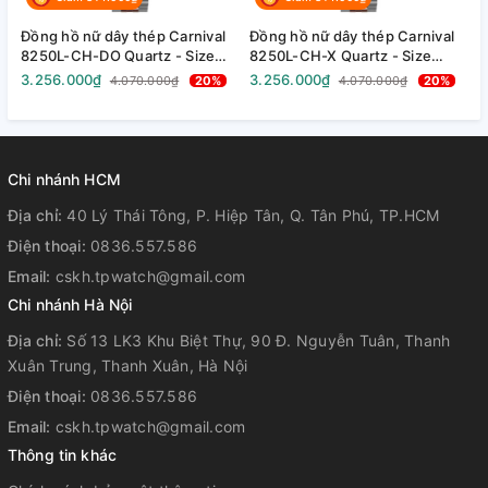
Đồng hồ nữ dây thép Carnival
Đồng hồ nữ dây thép Carnival
Đ
Độ chịu nước:
3 ATM
8250L-CH-DO Quartz - Size
8250L-CH-X Quartz - Size
8
30mm - Kính Sapphire - Chống
30mm - Kính Sapphire - Chống
3
3.256.000₫
3.256.000₫
3
4.070.000₫
20%
4.070.000₫
20%
nước 30m
nước 30m
n
– Đồng Hồ mới 100%
– Hộp CARNIVAL chính hãng
Sản Phẩm
Chi nhánh HCM
– Túi CARNIVAL Chính Hãng
Địa chỉ:
40 Lý Thái Tông, P. Hiệp Tân, Q. Tân Phú, TP.HCM
– Thẻ Cứng CARNIVAL
Điện thoại:
0836.557.586
Email:
cskh.tpwatch@gmail.com
5 năm chính hãng
Chi nhánh Hà Nội
Bảo Hành
Địa chỉ:
Số 13 LK3 Khu Biệt Thự, 90 Đ. Nguyễn Tuân, Thanh
Xuân Trung, Thanh Xuân, Hà Nội
Điện thoại:
0836.557.586
Email:
cskh.tpwatch@gmail.com
Thông tin khác