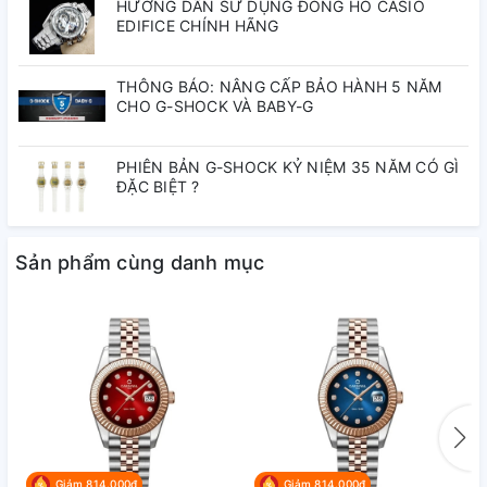
HƯỚNG DẪN SỬ DỤNG ĐỒNG HỒ CASIO
EDIFICE CHÍNH HÃNG
Thương hiệu:
CARNIVAL
THÔNG BÁO: NÂNG CẤP BẢO HÀNH 5 NĂM
Thụy Sỹ
CHO G-SHOCK VÀ BABY-G
Đăng ký Tại:
PHIÊN BẢN G-SHOCK KỶ NIỆM 35 NĂM CÓ GÌ
Loại máy:
Máy pin (Quartz)
ĐẶC BIỆT ?
Kiểu dáng:
Nữ
Sản phẩm cùng danh mục
Mặt kính:
Sapphire chống xước
Vỏ:
Thép không gỉ 316L
Dây :
Thép không gỉ 316L
Đường kính:
30mm
Giảm 814.000₫
Giảm 814.000₫