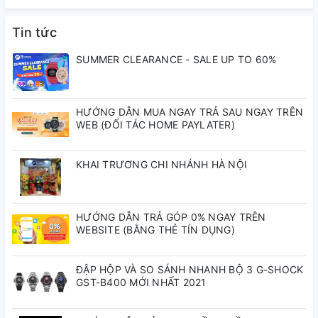
Tin tức
SUMMER CLEARANCE - SALE UP TO 60%
HƯỚNG DẪN MUA NGAY TRẢ SAU NGAY TRÊN
WEB (ĐỐI TÁC HOME PAYLATER)
KHAI TRƯƠNG CHI NHÁNH HÀ NỘI
HƯỚNG DẪN TRẢ GÓP 0% NGAY TRÊN
WEBSITE (BẰNG THẺ TÍN DỤNG)
ĐẬP HỘP VÀ SO SÁNH NHANH BỘ 3 G-SHOCK
GST-B400 MỚI NHẤT 2021
THÔNG SỐ KỸ THUẬT