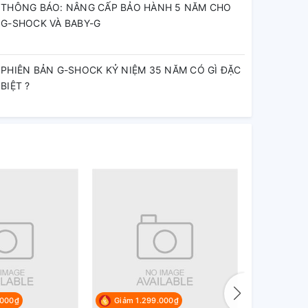
THÔNG BÁO: NÂNG CẤP BẢO HÀNH 5 NĂM CHO
G-SHOCK VÀ BABY-G
PHIÊN BẢN G-SHOCK KỶ NIỆM 35 NĂM CÓ GÌ ĐẶC
BIỆT ?
.000₫
Giảm 1.299.000₫
Giảm 13