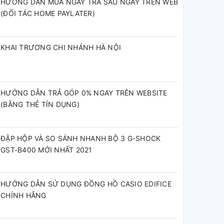
HƯỚNG DẪN MUA NGAY TRẢ SAU NGAY TRÊN WEB
(ĐỐI TÁC HOME PAYLATER)
KHAI TRƯƠNG CHI NHÁNH HÀ NỘI
HƯỚNG DẪN TRẢ GÓP 0% NGAY TRÊN WEBSITE
(BẰNG THẺ TÍN DỤNG)
ĐẬP HỘP VÀ SO SÁNH NHANH BỘ 3 G-SHOCK
GST-B400 MỚI NHẤT 2021
HƯỚNG DẪN SỬ DỤNG ĐỒNG HỒ CASIO EDIFICE
CHÍNH HÃNG