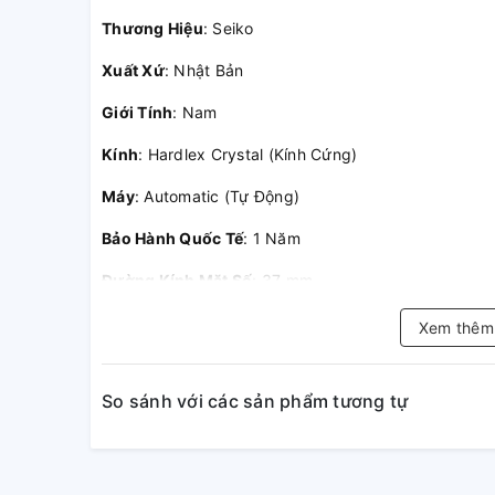
Thương Hiệu
: Seiko
Xuất Xứ
: Nhật Bản
Giới Tính
: Nam
Kính
: Hardlex Crystal (Kính Cứng)
Máy
: Automatic (Tự Động)
Bảo Hành Quốc Tế
: 1 Năm
Đường Kính Mặt Số
: 37 mm
Bề Dày Mặt Số
: 11 mm
Xem thê
Niềng
: Thép Không Gỉ
So sánh với các sản phẩm tương tự
Dây Đeo
: Dây Vải
Màu Mặt Số
: Kem
Chống Nước
: 3 ATM