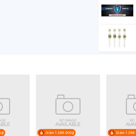
 toàn thế giới đến từ xứ sở hoa anh đào được
 và phát triển, thế giới đã ghi nhận những
ệp sản xuất “máy đo thời gian” cùng nhiều
iệu
Seiko
. Từ đó, biến lịch sử đồng
àng nhất thế giới đồng hồ.
0₫
Giảm 1.299.000₫
Giảm 1.299