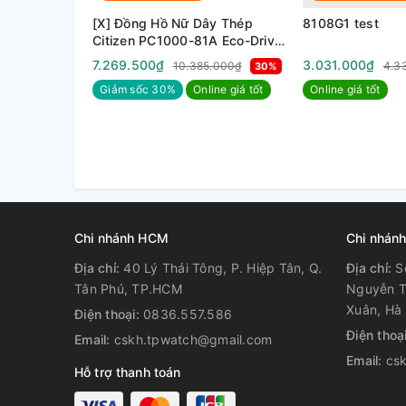
[X] Đồng Hồ Nữ Dây Thép
8108G1 test
Citizen PC1000-81A Eco-Drive
| Kính Sapphire | Năng lượng
7.269.500₫
3.031.000₫
10.385.000₫
4.3
30%
ánh sáng
Giảm sốc 30%
Online giá tốt
Online giá tốt
Chi nhánh HCM
Chi nhánh
Địa chỉ:
40 Lý Thái Tông, P. Hiệp Tân, Q.
Địa chỉ:
S
Tân Phú, TP.HCM
Nguyễn T
Xuân, Hà 
Điện thoại:
0836.557.586
Điện thoạ
Email:
cskh.tpwatch@gmail.com
Email:
cs
Hỗ trợ thanh toán