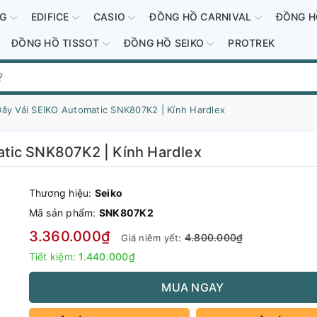
-G
EDIFICE
CASIO
ĐỒNG HỒ CARNIVAL
ĐỒNG H
ĐỒNG HỒ TISSOT
ĐỒNG HỒ SEIKO
PROTREK
y Vải SEIKO Automatic SNK807K2 | Kính Hardlex
tic SNK807K2 | Kính Hardlex
Thương hiệu:
Seiko
Mã sản phẩm:
SNK807K2
3.360.000₫
4.800.000₫
Giá niêm yết:
Tiết kiệm:
1.440.000₫
MUA NGAY