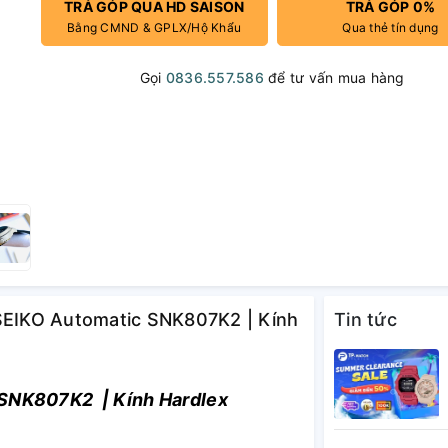
TRẢ GÓP QUA HD SAISON
TRẢ GÓP 0%
Bằng CMND & GPLX/Hộ Khẩu
Qua thẻ tín dụng
Gọi
0836.557.586
để tư vấn mua hàng
 SEIKO Automatic SNK807K2 | Kính
Tin tức
SNK807K2 | Kính Hardlex