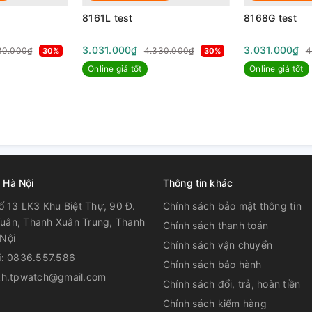
8161L test
8168G test
3.031.000₫
3.031.000₫
30.000₫
4.330.000₫
4
30%
30%
Online giá tốt
Online giá tốt
 Hà Nội
Thông tin khác
ố 13 LK3 Khu Biệt Thự, 90 Đ.
Chính sách bảo mật thông tin
uân, Thanh Xuân Trung, Thanh
Chính sách thanh toán
Nội
Chính sách vận chuyển
i:
0836.557.586
Chính sách bảo hành
kh.tpwatch@gmail.com
Chính sách đổi, trả, hoàn tiền
Chính sách kiểm hàng