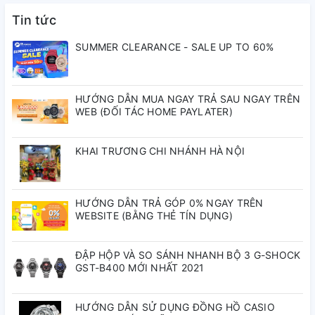
Màu Mặt Số:
Xanh
Tin tức
Chống Nước:
5 ATM
SUMMER CLEARANCE - SALE UP TO 60%
Chức Năng:
HƯỚNG DẪN MUA NGAY TRẢ SAU NGAY TRÊN
WEB (ĐỐI TÁC HOME PAYLATER)
Seiko
là một trong những thương hiệu nổi tiếng trên toàn thế
giới đến từ xứ sở hoa anh đào được thành lập vào năm 1881.
KHAI TRƯƠNG CHI NHÁNH HÀ NỘI
Sau hơn 130 năm hình thành và phát triển, thế giới đã ghi
nhận những phát minh mang tính cách mạng của ngành
công nghiệp sản xuất “máy đo thời gian” cùng nhiều ngành
HƯỚNG DẪN TRẢ GÓP 0% NGAY TRÊN
công nghiệp có liên quan mang tên thương hiệu
Seiko
. Từ
WEBSITE (BẰNG THẺ TÍN DỤNG)
đó, biến lịch sử đồng hồ
Seiko
trở thành một trong những
trang sử huy hoàng nhất thế giới đồng hồ.
ĐẬP HỘP VÀ SO SÁNH NHANH BỘ 3 G-SHOCK
GST-B400 MỚI NHẤT 2021
HƯỚNG DẪN SỬ DỤNG ĐỒNG HỒ CASIO