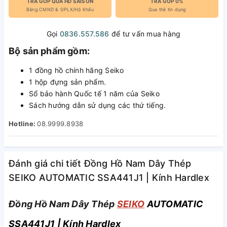
TRẢ GÓP QUA HD SAISON
TRẢ GÓP 0%
Bằng CMND & GPLX/Hộ Khẩu
Qua thẻ tín dụng
Gọi
0836.557.586
để tư vấn mua hàng
Bộ sản phẩm gồm:
1 đồng hồ chính hãng Seiko
1 hộp đựng sản phẩm.
Sổ bảo hành Quốc tế 1 năm của Seiko
Sách hướng dẫn sử dụng các thứ tiếng.
Hotline:
08.9999.8938
Đánh giá chi tiết Đồng Hồ Nam Dây Thép
SEIKO AUTOMATIC SSA441J1 | Kính Hardlex
Đồng Hồ Nam Dây Thép
SEIKO
AUTOMATIC
SSA441J1 | Kính Hardlex