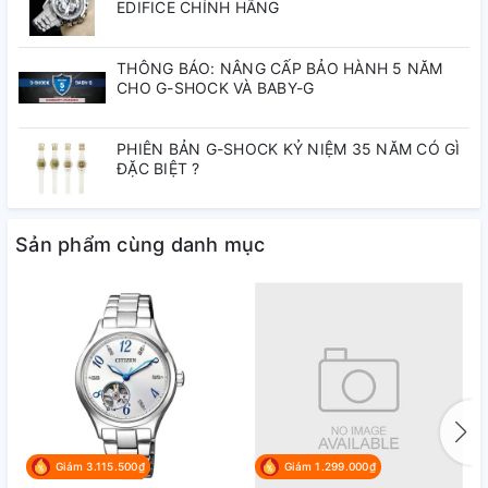
EDIFICE CHÍNH HÃNG
THÔNG BÁO: NÂNG CẤP BẢO HÀNH 5 NĂM
CHO G-SHOCK VÀ BABY-G
PHIÊN BẢN G-SHOCK KỶ NIỆM 35 NĂM CÓ GÌ
ĐẶC BIỆT ?
Sản phẩm cùng danh mục
Giảm 3.115.500₫
Giảm 1.299.000₫