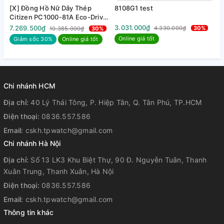
[X] Đồng Hồ Nữ Dây Thép
8108G1 test
8
Citizen PC1000-81A Eco-Drive
| Kính Sapphire | Năng lượng
3.031.000₫
3
7.269.500₫
4.330.000₫
30%
10.385.000₫
30%
ánh sáng
Online giá tốt
Giảm sốc 30%
Online giá tốt
Chi nhánh HCM
Địa chỉ:
40 Lý Thái Tông, P. Hiệp Tân, Q. Tân Phú, TP.HCM
Điện thoại:
0836.557.586
Email:
cskh.tpwatch@gmail.com
Chi nhánh Hà Nội
Địa chỉ:
Số 13 LK3 Khu Biệt Thự, 90 Đ. Nguyễn Tuân, Thanh
Xuân Trung, Thanh Xuân, Hà Nội
Điện thoại:
0836.557.586
Email:
cskh.tpwatch@gmail.com
Thông tin khác