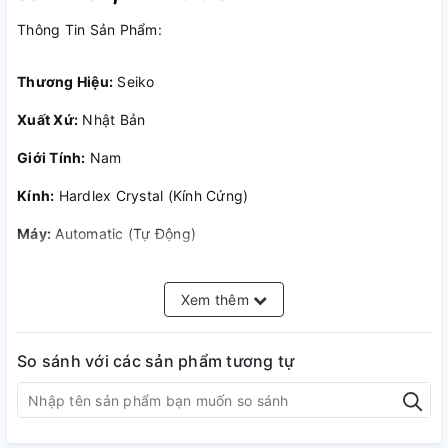
Thông Tin Sản Phẩm:
Thương Hiệu:
Seiko
Xuất Xứ:
Nhật Bản
Giới Tính:
Nam
Kính:
Hardlex Crystal (Kính Cứng)
Máy:
Automatic (Tự Động)
Bảo Hành Quốc Tế:
1 Năm
Xem thêm
Đường Kính Mặt Số:
40.5 mm
Bề Dày Mặt Số:
11.8 mm
So sánh với các sản phẩm tương tự
Niềng:
Thép Không Gỉ
Dây Đeo:
Thép Không Gỉ