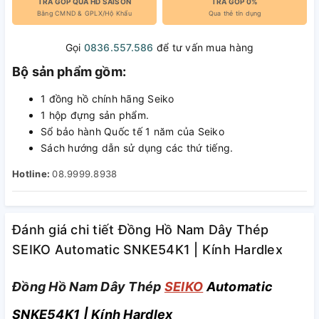
TRẢ GÓP QUA HD SAISON
TRẢ GÓP 0%
Bằng CMND & GPLX/Hộ Khẩu
Qua thẻ tín dụng
Gọi
0836.557.586
để tư vấn mua hàng
Bộ sản phẩm gồm:
1 đồng hồ chính hãng Seiko
1 hộp đựng sản phẩm.
Sổ bảo hành Quốc tế 1 năm của Seiko
Sách hướng dẫn sử dụng các thứ tiếng.
Hotline:
08.9999.8938
Đánh giá chi tiết Đồng Hồ Nam Dây Thép
SEIKO Automatic SNKE54K1 | Kính Hardlex
Đồng Hồ Nam Dây Thép
SEIKO
Automatic
SNKE54K1 | Kính Hardlex