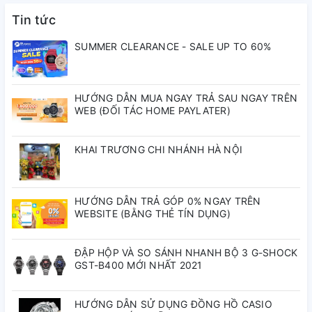
Máy
Automatic (Tự Động)
Tin tức
SUMMER CLEARANCE - SALE UP TO 60%
Bảo Hành Quốc Tế
1 Năm
HƯỚNG DẪN MUA NGAY TRẢ SAU NGAY TRÊN
WEB (ĐỐI TÁC HOME PAYLATER)
Đường Kính Mặt
KHAI TRƯƠNG CHI NHÁNH HÀ NỘI
44 mm
Số
HƯỚNG DẪN TRẢ GÓP 0% NGAY TRÊN
Bề Dày Mặt Số
11 mm
WEBSITE (BẰNG THẺ TÍN DỤNG)
ĐẬP HỘP VÀ SO SÁNH NHANH BỘ 3 G-SHOCK
Niềng
Thép Không Gỉ
GST-B400 MỚI NHẤT 2021
HƯỚNG DẪN SỬ DỤNG ĐỒNG HỒ CASIO
Dây Đeo
Thép Không Gỉ