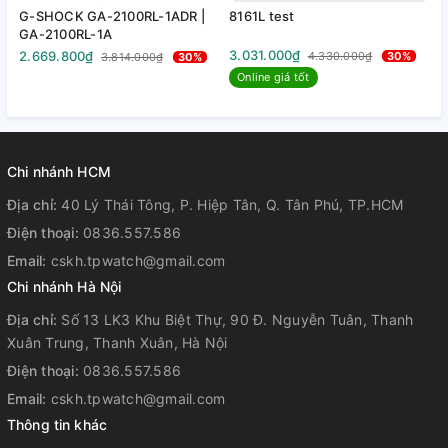
G-SHOCK GA-2100RL-1ADR |
8161L test
8
trang sử huy hoàng nhất thế giới đồng hồ.
GA-2100RL-1A
3.031.000₫
3
2.669.800₫
4.330.000₫
30%
3.814.000₫
30%
Online giá tốt
Chi nhánh HCM
Địa chỉ:
40 Lý Thái Tông, P. Hiệp Tân, Q. Tân Phú, TP.HCM
Điện thoại:
0836.557.586
Email:
cskh.tpwatch@gmail.com
Chi nhánh Hà Nội
Địa chỉ:
Số 13 LK3 Khu Biệt Thự, 90 Đ. Nguyễn Tuân, Thanh
Xuân Trung, Thanh Xuân, Hà Nội
Điện thoại:
0836.557.586
Email:
cskh.tpwatch@gmail.com
Thông tin khác