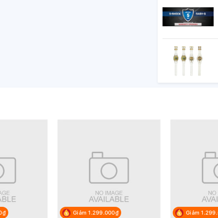
 gỉ 316L
lịch thứ.
 tế
 toàn thế giới đến từ xứ sở hoa anh đào được
0₫
Giảm 1.299.000₫
Giảm 1.299