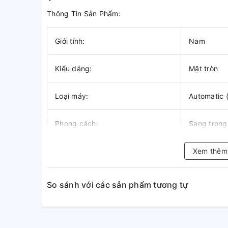
Thông Tin Sản Phẩm:
Giới tính:
Nam
Kiểu dáng:
Mặt tròn
Loại máy:
Automatic 
Phong cách:
Sang trọng
Mặt kính:
Mặt kính c
Xem thê
Đường kính:
36mm
So sánh với các sản phẩm tương tự
Chất liệu vỏ:
Thép không