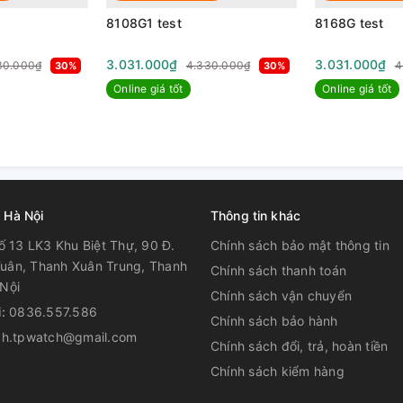
 và phát triển, thế giới đã ghi nhận những
ệp sản xuất “máy đo thời gian” cùng nhiều
8108G1 test
8168G test
iệu
Seiko
. Từ đó, biến lịch sử đồng
àng nhất thế giới đồng hồ.
3.031.000₫
3.031.000₫
30.000₫
4.330.000₫
4
30%
30%
Online giá tốt
Online giá tốt
 Hà Nội
Thông tin khác
ố 13 LK3 Khu Biệt Thự, 90 Đ.
Chính sách bảo mật thông tin
uân, Thanh Xuân Trung, Thanh
Chính sách thanh toán
Nội
Chính sách vận chuyển
i:
0836.557.586
Chính sách bảo hành
kh.tpwatch@gmail.com
Chính sách đổi, trả, hoàn tiền
Chính sách kiểm hàng