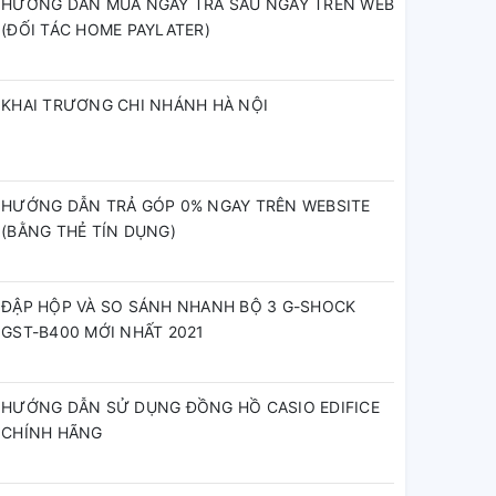
HƯỚNG DẪN MUA NGAY TRẢ SAU NGAY TRÊN WEB
(ĐỐI TÁC HOME PAYLATER)
KHAI TRƯƠNG CHI NHÁNH HÀ NỘI
HƯỚNG DẪN TRẢ GÓP 0% NGAY TRÊN WEBSITE
(BẰNG THẺ TÍN DỤNG)
ĐẬP HỘP VÀ SO SÁNH NHANH BỘ 3 G-SHOCK
GST-B400 MỚI NHẤT 2021
HƯỚNG DẪN SỬ DỤNG ĐỒNG HỒ CASIO EDIFICE
CHÍNH HÃNG