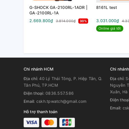
thành lập vào năm 1881. Sau hơn 130 năm hình thành
phát minh mang tính cách mạng của ngành công nghi
G-SHOCK GA-2100RL-1ADR |
8161L test
GA-2100RL-1A
ngành công nghiệp có liên quan mang tên thương h
hồ
Seiko
trở thành một trong những trang sử huy ho
2.669.800₫
3.031.000₫
3.814.000₫
4.3
30%
Online giá tốt
Chi nhánh HCM
Chi nhánh
Địa chỉ:
40 Lý Thái Tông, P. Hiệp Tân, Q.
Địa chỉ:
S
Tân Phú, TP.HCM
Nguyễn T
Xuân, Hà 
Điện thoại:
0836.557.586
Điện thoạ
Email:
cskh.tpwatch@gmail.com
Email:
cs
Hỗ trợ thanh toán