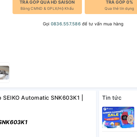
TRẢ GÓP QUA HD SAISON
TRẢ GÓP 0%
Bằng CMND & GPLX/Hộ Khẩu
Qua thẻ tín dụng
Gọi
0836.557.586
để tư vấn mua hàng
ép SEIKO Automatic SNK603K1 |
Tin tức
 SNK603K1