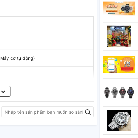
(Máy cơ tự động)
ứng
m
 gỉ 316L