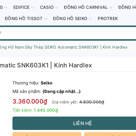
-G
EDIFICE
CASIO
ĐỒNG HỒ CARNIVAL
ĐỒNG H
ĐỒNG HỒ TISSOT
ĐỒNG HỒ SEIKO
PROTREK
ồng Hồ Nam Dây Thép SEIKO Automatic SNK603K1 | Kính Hardlex
matic SNK603K1 | Kính Hardlex
Thương hiệu:
Seiko
Mã sản phẩm:
(Đang cập nhật...)
3.360.000₫
4.800.000₫
Giá niêm yết:
Tiết kiệm:
1.440.000₫
LIÊN HỆ