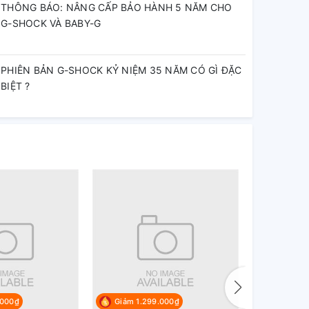
THÔNG BÁO: NÂNG CẤP BẢO HÀNH 5 NĂM CHO
G-SHOCK VÀ BABY-G
PHIÊN BẢN G-SHOCK KỶ NIỆM 35 NĂM CÓ GÌ ĐẶC
BIỆT ?
.000₫
Giảm 1.299.000₫
Giảm 1.0