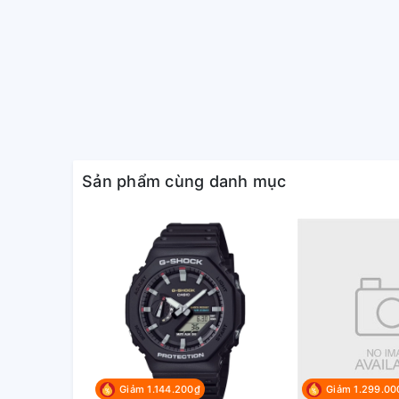
Chất liệu dây:
Thép không
Độ chịu nước:
30m
Tính năng khác:
Lịch ngày, 
Bảo hành chính hãng:
1 năm quốc
Sản phẩm cùng danh mục
Màu mặt:
Xanh lam
Xuất xứ thương hiệu:
Nhật Bản
Seiko
là một trong những thương hiệu nổi tiếng trên
Giảm 1.144.200₫
Giảm 1.299.00