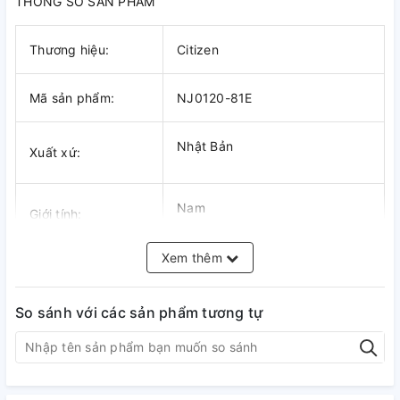
THÔNG SỐ SẢN PHẨM
Thương hiệu:
Citizen
Mã sản phẩm:
NJ0120-81E
Nhật Bản
Xuất xứ:
Nam
Giới tính:
Xem thêm
Automatic
Bộ máy:
So sánh với các sản phẩm tương tự
8210
Số hiệu máy:
Kính khoáng
Kính: