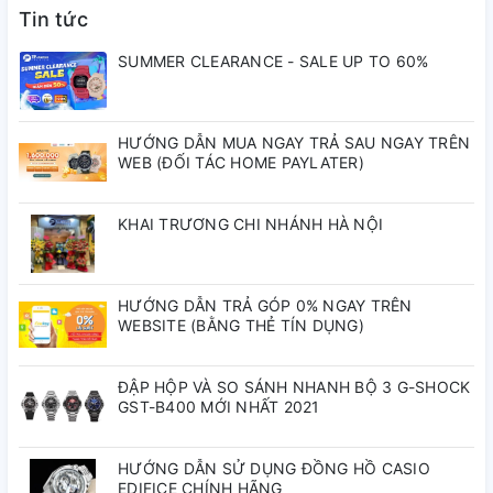
Tin tức
SUMMER CLEARANCE - SALE UP TO 60%
1 năm
Bảo hành quốc tế:
Bảo hành TP-
HƯỚNG DẪN MUA NGAY TRẢ SAU NGAY TRÊN
5 năm
WEB (ĐỐI TÁC HOME PAYLATER)
Watch:
KHAI TRƯƠNG CHI NHÁNH HÀ NỘI
43mm
Đường kính vỏ:
Độ dày vỏ:
12.4mm
HƯỚNG DẪN TRẢ GÓP 0% NGAY TRÊN
WEBSITE (BẰNG THẺ TÍN DỤNG)
Thép không gỉ
Chất liệu vỏ:
ĐẬP HỘP VÀ SO SÁNH NHANH BỘ 3 G-SHOCK
GST-B400 MỚI NHẤT 2021
Thép không gỉ
Dây đeo:
HƯỚNG DẪN SỬ DỤNG ĐỒNG HỒ CASIO
EDIFICE CHÍNH HÃNG