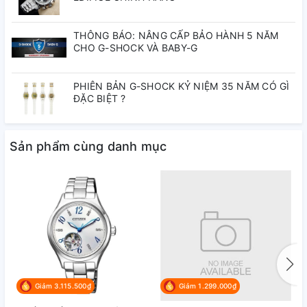
Đen
Màu mặt số:
THÔNG BÁO: NÂNG CẤP BẢO HÀNH 5 NĂM
CHO G-SHOCK VÀ BABY-G
Arrow
Kim:
PHIÊN BẢN G-SHOCK KỶ NIỆM 35 NĂM CÓ GÌ
ĐẶC BIỆT ?
WR100
Chống nước:
Sản phẩm cùng danh mục
Dạ quang
Chức năng:
Lịch ngày
Lộ máy mặt sau
Thiết kế đặc biệt:
Nhật - Trung Quốc - Thái Lan
Giảm 3.115.500₫
Giảm 1.299.000₫
Nơi lắp ráp:
(Tùy lô)