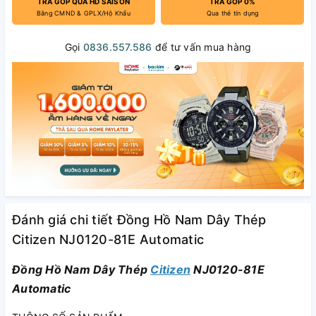
TRẢ GÓP QUA HD SAISON
TRẢ GÓP 0%
Bằng CMND & GPLX/Hộ Khẩu
Qua thẻ tín dụng
Gọi
0836.557.586
để tư vấn mua hàng
Đánh giá chi tiết Đồng Hồ Nam Dây Thép
Citizen NJ0120-81E Automatic
Đồng Hồ Nam Dây Thép
Citizen
NJ0120-81E
Automatic