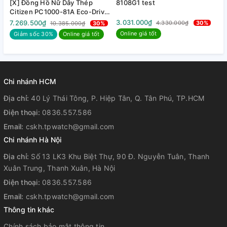
[X] Đồng Hồ Nữ Dây Thép
8108G1 test
8
Citizen PC1000-81A Eco-Drive
| Kính Sapphire | Năng lượng
3.031.000₫
3
7.269.500₫
Thể thao
4.330.000₫
30%
10.385.000₫
30%
Phong cách:
ánh sáng
Online giá tốt
Giảm sốc 30%
Online giá tốt
Chi nhánh HCM
Địa chỉ:
40 Lý Thái Tông, P. Hiệp Tân, Q. Tân Phú, TP.HCM
Điện thoại:
0836.557.586
Email:
cskh.tpwatch@gmail.com
Chi nhánh Hà Nội
Địa chỉ:
Số 13 LK3 Khu Biệt Thự, 90 Đ. Nguyễn Tuân, Thanh
Xuân Trung, Thanh Xuân, Hà Nội
Điện thoại:
0836.557.586
Email:
cskh.tpwatch@gmail.com
Thông tin khác
Chính sách bảo mật thông tin