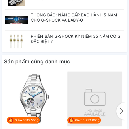
Trắng
Màu mặt số:
THÔNG BÁO: NÂNG CẤP BẢO HÀNH 5 NĂM
CHO G-SHOCK VÀ BABY-G
Pencil
Kim:
PHIÊN BẢN G-SHOCK KỶ NIỆM 35 NĂM CÓ GÌ
ĐẶC BIỆT ?
WR50
Chống nước:
Sản phẩm cùng danh mục
Lịch ngày
Chức năng:
Lịch thứ
Nhật - Trung Quốc - Thái Lan
Nơi lắp ráp:
(Tùy lô)
Giảm 3.115.500₫
Giảm 1.299.000₫
Thanh lịch
Phong cách: