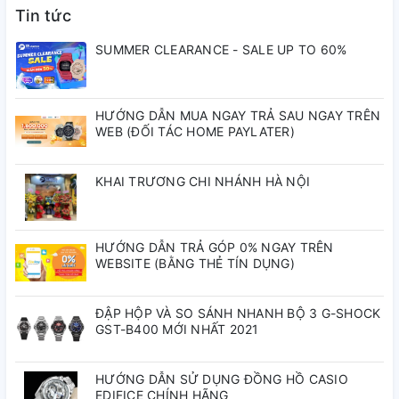
Tin tức
SUMMER CLEARANCE - SALE UP TO 60%
1 năm
Bảo hành quốc tế:
Bảo hành TP-
HƯỚNG DẪN MUA NGAY TRẢ SAU NGAY TRÊN
5 năm
WEB (ĐỐI TÁC HOME PAYLATER)
Watch:
KHAI TRƯƠNG CHI NHÁNH HÀ NỘI
40mm
Đường kính vỏ:
Độ dày vỏ:
11.1mm
HƯỚNG DẪN TRẢ GÓP 0% NGAY TRÊN
WEBSITE (BẰNG THẺ TÍN DỤNG)
Thép không gỉ
Chất liệu vỏ:
ĐẬP HỘP VÀ SO SÁNH NHANH BỘ 3 G-SHOCK
GST-B400 MỚI NHẤT 2021
Thép không gỉ
Dây đeo:
HƯỚNG DẪN SỬ DỤNG ĐỒNG HỒ CASIO
EDIFICE CHÍNH HÃNG