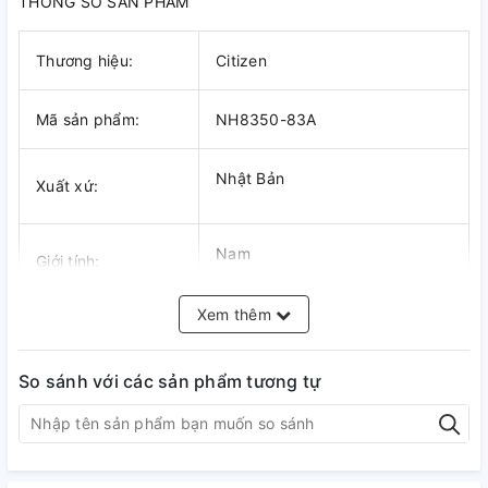
THÔNG SỐ SẢN PHẨM
Thương hiệu:
Citizen
Mã sản phẩm:
NH8350-83A
Nhật Bản
Xuất xứ:
Nam
Giới tính:
Xem thêm
Automatic
Bộ máy:
So sánh với các sản phẩm tương tự
8200
Số hiệu máy:
Kính khoáng
Kính: