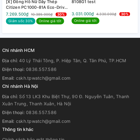
[X] Đồng Hồ Nữ Dây Thép
8108G1 test
8
Citizen PC1000-81A Eco-Drive
| Kính Sapphire | Năng lượng
3.031.000₫
3
7.269.500₫
4.330.000₫
30%
10.385.000₫
30%
ánh sáng
Online giá tốt
Giảm sốc 30%
Online giá tốt
Chi nhánh HCM
Địa chỉ:
40 Lý Thái Tông, P. Hiệp Tân, Q. Tân Phú, TP.HCM
Điện thoại:
0836.557.586
Email:
cskh.tpwatch@gmail.com
Chi nhánh Hà Nội
Địa chỉ:
Số 13 LK3 Khu Biệt Thự, 90 Đ. Nguyễn Tuân, Thanh
Xuân Trung, Thanh Xuân, Hà Nội
Điện thoại:
0836.557.586
Email:
cskh.tpwatch@gmail.com
Thông tin khác
Chính sách bảo mật thông tin