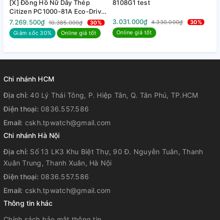
[X] Đồng Hồ Nữ Dây Thép
8108G1 test
8
Citizen PC1000-81A Eco-Drive
| Kính Sapphire | Năng lượng
3.031.000₫
3
7.269.500₫
4.330.000₫
30%
10.385.000₫
30%
ánh sáng
Online giá tốt
Giảm sốc 30%
Online giá tốt
Chi nhánh HCM
Địa chỉ:
40 Lý Thái Tông, P. Hiệp Tân, Q. Tân Phú, TP.HCM
Điện thoại:
0836.557.586
Email:
cskh.tpwatch@gmail.com
Chi nhánh Hà Nội
Địa chỉ:
Số 13 LK3 Khu Biệt Thự, 90 Đ. Nguyễn Tuân, Thanh
Xuân Trung, Thanh Xuân, Hà Nội
Điện thoại:
0836.557.586
Email:
cskh.tpwatch@gmail.com
Thông tin khác
Chính sách bảo mật thông tin