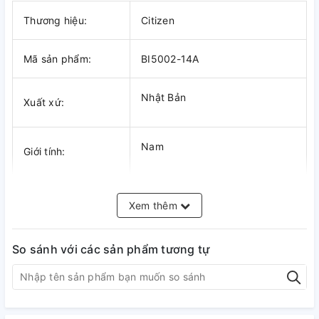
Thương hiệu:
Citizen
Mã sản phẩm:
BI5002-14A
Nhật Bản
Xuất xứ:
Nam
Giới tính:
Quartz
Bộ máy:
Xem thêm
G111
So sánh với các sản phẩm tương tự
Số hiệu máy:
Kính khoáng
Kính: