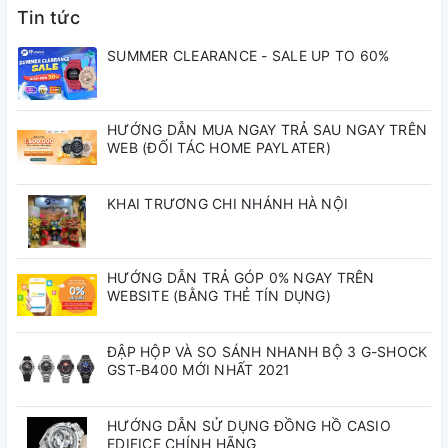
Tin tức
1 năm
Bảo hành quốc tế:
SUMMER CLEARANCE - SALE UP TO 60%
5 năm
Bảo hành Tân Tân:
HƯỚNG DẪN MUA NGAY TRẢ SAU NGAY TRÊN
WEB (ĐỐI TÁC HOME PAYLATER)
39mm
Đường kính vỏ:
KHAI TRƯƠNG CHI NHÁNH HÀ NỘI
Độ dày vỏ:
8mm
HƯỚNG DẪN TRẢ GÓP 0% NGAY TRÊN
Thép không gỉ
WEBSITE (BẰNG THẺ TÍN DỤNG)
Chất liệu vỏ:
ĐẬP HỘP VÀ SO SÁNH NHANH BỘ 3 G-SHOCK
Dây da
GST-B400 MỚI NHẤT 2021
Dây đeo:
HƯỚNG DẪN SỬ DỤNG ĐỒNG HỒ CASIO
Trắng
Màu mặt số:
EDIFICE CHÍNH HÃNG