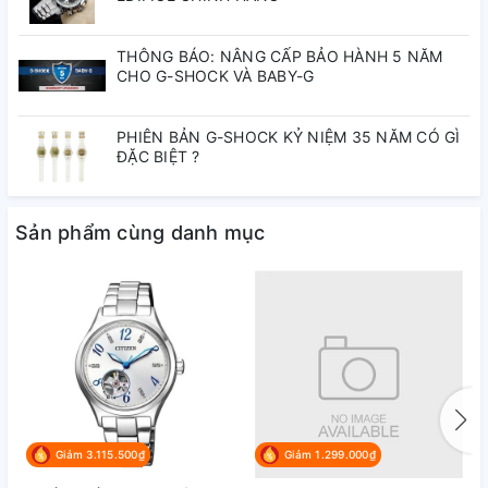
THÔNG BÁO: NÂNG CẤP BẢO HÀNH 5 NĂM
Alpha
Kim:
CHO G-SHOCK VÀ BABY-G
WR50
PHIÊN BẢN G-SHOCK KỶ NIỆM 35 NĂM CÓ GÌ
Chống nước:
ĐẶC BIỆT ?
Lịch ngày
Chức năng:
Sản phẩm cùng danh mục
Nhật - Trung Quốc - Thái Lan
Nơi lắp ráp:
(Tùy lô)
Thanh lịch
Phong cách:
Giảm 3.115.500₫
Giảm 1.299.000₫