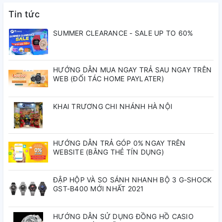
Tin tức
SUMMER CLEARANCE - SALE UP TO 60%
HƯỚNG DẪN MUA NGAY TRẢ SAU NGAY TRÊN
WEB (ĐỐI TÁC HOME PAYLATER)
KHAI TRƯƠNG CHI NHÁNH HÀ NỘI
HƯỚNG DẪN TRẢ GÓP 0% NGAY TRÊN
WEBSITE (BẰNG THẺ TÍN DỤNG)
ĐẬP HỘP VÀ SO SÁNH NHANH BỘ 3 G-SHOCK
GST-B400 MỚI NHẤT 2021
HƯỚNG DẪN SỬ DỤNG ĐỒNG HỒ CASIO