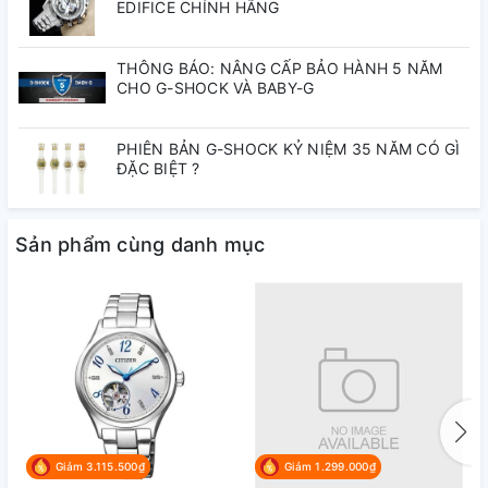
EDIFICE CHÍNH HÃNG
THÔNG BÁO: NÂNG CẤP BẢO HÀNH 5 NĂM
CHO G-SHOCK VÀ BABY-G
PHIÊN BẢN G-SHOCK KỶ NIỆM 35 NĂM CÓ GÌ
ĐẶC BIỆT ?
Sản phẩm cùng danh mục
Giảm 3.115.500₫
Giảm 1.299.000₫