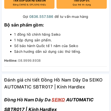
TRẢ GÓP QUA HD SAISON
TRẢ GÓP 0%
Bằng CMND & GPLX/Hộ Khẩu
Qua thẻ tín dụng
Gọi
0836.557.586
để tư vấn mua hàng
Bộ sản phẩm gồm:
1 đồng hồ chính hãng Seiko
1 hộp đựng sản phẩm.
Sổ bảo hành Quốc tế 1 năm của Seiko
Sách hướng dẫn sử dụng các thứ tiếng.
Hotline:
08.9999.8938
Đánh giá chi tiết Đồng Hồ Nam Dây Da SEIKO
AUTOMATIC SBTR017 | Kính Hardlex
Đồng Hồ Nam Dây Da
SEIKO
AUTOMATIC
SBTR017 | Kính Hardlex