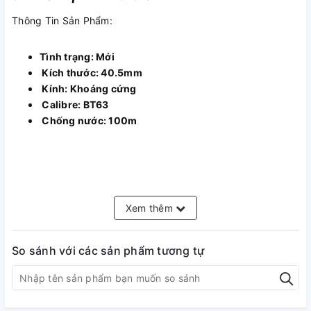
Thông Tin Sản Phẩm:
Tình trạng: Mới
Kích thước: 40.5mm
Kính: Khoáng cứng
Calibre: BT63
Chống nước: 100m
Seiko
là một trong những thương hiệu nổi tiếng trên toàn thế
giới đến từ xứ sở hoa anh đào được thành lập vào năm 1881.
Xem thêm
Sau hơn 130 năm hình thành và phát triển, thế giới đã ghi
nhận những phát minh mang tính cách mạng của ngành
So sánh với các sản phẩm tương tự
công nghiệp sản xuất “máy đo thời gian” cùng nhiều ngành
công nghiệp có liên quan mang tên thương hiệu
Seiko
. Từ
đó, biến lịch sử đồng hồ
Seiko
trở thành một trong những
trang sử huy hoàng nhất thế giới đồng hồ.