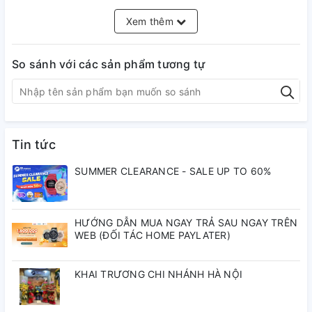
Thời lượng chiếu sáng có thể lựa chọn (1,5 hoặc 3 giây),
phát sáng sau
Xem thêm
Giờ thế giới
29 múi giờ (27 thành phố + giờ trung bình phối hợp tại
So sánh với các sản phẩm tương tự
Greenwich), bật/tắt tiết kiệm ánh sáng ban ngày
Đồng hồ bấm giờ 1 giây
Khả năng đo: 59'59"
Chế độ đo: Thời gian đã trôi qua, ngắt giờ, thời gian về đích
thứ nhất - thứ hai
Tin tức
Đồng hồ đếm ngược
Đơn vị đo: 1 giây
SUMMER CLEARANCE - SALE UP TO 60%
Khoảng đếm ngược: 60 phút
Khoảng cài đặt thời gian bắt đầu đếm ngược: 1 đến 60 phút
(khoảng tăng 1 phút)
HƯỚNG DẪN MUA NGAY TRẢ SAU NGAY TRÊN
Khác: Tự động lặp lại, báo hết thời gian
WEB (ĐỐI TÁC HOME PAYLATER)
5 chế độ báo thức hàng ngày (với 1 chế độ báo lặp)
Tín hiệu thời gian hàng giờ
KHAI TRƯƠNG CHI NHÁNH HÀ NỘI
Lịch tự động (đến năm 2039)
Định dạng giờ 12/24
Giờ hiện hành thông thường