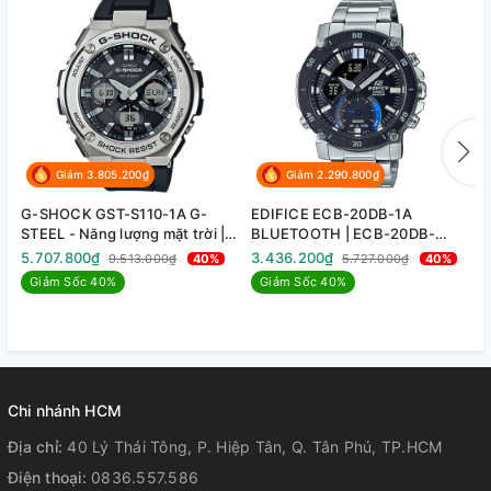
Giảm 3.805.200₫
Giảm 2.290.800₫
G-SHOCK GST-S110-1A G-
EDIFICE ECB-20DB-1A
G
STEEL - Năng lượng mặt trời |
BLUETOOTH | ECB-20DB-
G-
GST-S110-1ADR
1ADF
7
5.707.800₫
3.436.200₫
3
9.513.000₫
40%
5.727.000₫
40%
Giảm Sốc 40%
Giảm Sốc 40%
Chi nhánh HCM
Địa chỉ:
40 Lý Thái Tông, P. Hiệp Tân, Q. Tân Phú, TP.HCM
Điện thoại:
0836.557.586