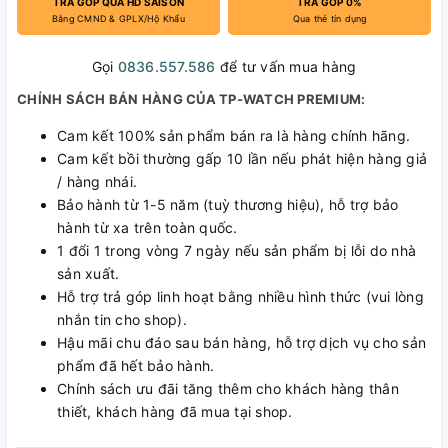
TRẢ GÓP QUA HD SAISON
TRẢ GÓP 0%
Bằng CMND & GPLX/Hộ Khẩu
Qua thẻ tín dụng
Gọi
0836.557.586
để tư vấn mua hàng
CHÍNH SÁCH BÁN HÀNG CỦA TP-WATCH PREMIUM:
Cam kết 100% sản phẩm bán ra là hàng chính hãng.
Cam kết bồi thường gấp 10 lần nếu phát hiện hàng giả
/ hàng nhái.
Bảo hành từ 1-5 năm (tuỳ thương hiệu), hỗ trợ bảo
hành từ xa trên toàn quốc.
1 đổi 1 trong vòng 7 ngày nếu sản phẩm bị lỗi do nhà
sản xuất.
Hỗ trợ trả góp linh hoạt bằng nhiều hình thức (vui lòng
nhắn tin cho shop).
Hậu mãi chu đáo sau bán hàng, hỗ trợ dịch vụ cho sản
phẩm đã hết bảo hành.
Chính sách ưu đãi tăng thêm cho khách hàng thân
thiết, khách hàng đã mua tại shop.