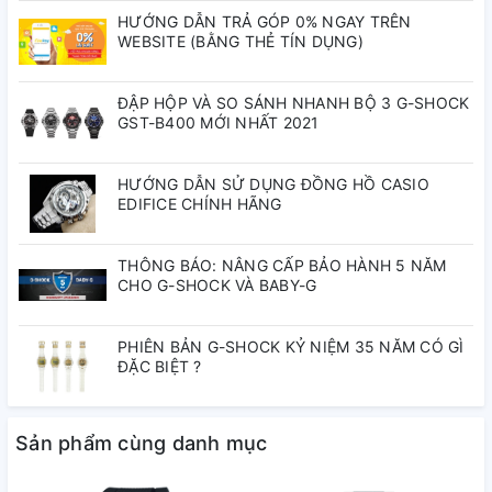
Đồng hồ kim: 2 kim (giờ, phút (kim di chuyển 20 giây một
HƯỚNG DẪN TRẢ GÓP 0% NGAY TRÊN
WEBSITE (BẰNG THẺ TÍN DỤNG)
lần))
Đồng hồ số: Giờ, phút, giây, chiều, tháng, ngày, thứ
Độ chính xác: ±30 giây một tháng
ĐẬP HỘP VÀ SO SÁNH NHANH BỘ 3 G-SHOCK
Tuổi thọ pin xấp xỉ: 3 năm với pin CR1220
GST-B400 MỚI NHẤT 2021
Kích thước vỏ : 45,1×41×13,3mm
Tổng trọng lượng : 33g
HƯỚNG DẪN SỬ DỤNG ĐỒNG HỒ CASIO
EDIFICE CHÍNH HÃNG
THÔNG BÁO: NÂNG CẤP BẢO HÀNH 5 NĂM
CHO G-SHOCK VÀ BABY-G
PHIÊN BẢN G-SHOCK KỶ NIỆM 35 NĂM CÓ GÌ
ĐẶC BIỆT ?
Sản phẩm cùng danh mục