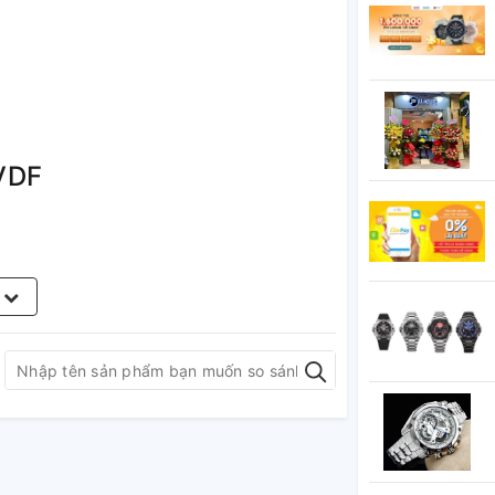
VDF
m
 về đích thứ nhất-thứ hai