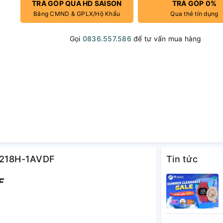
TRẢ GÓP QUA HD SAISON
TRẢ GÓP 0%
Bằng CMND & GPLX/Hộ Khẩu
Qua thẻ tín dụng
Gọi
0836.557.586
để tư vấn mua hàng
W-218H-1AVDF
Tin tức
F