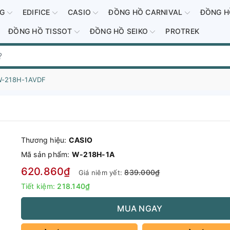
-G
EDIFICE
CASIO
ĐỒNG HỒ CARNIVAL
ĐỒNG H
ĐỒNG HỒ TISSOT
ĐỒNG HỒ SEIKO
PROTREK
W-218H-1AVDF
Thương hiệu:
CASIO
Mã sản phẩm:
W-218H-1A
620.860₫
839.000₫
Giá niêm yết:
Tiết kiệm:
218.140₫
MUA NGAY