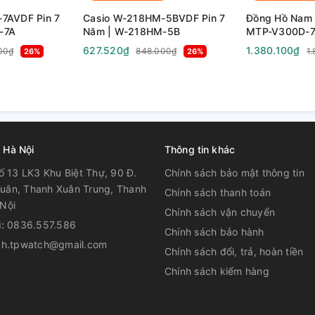
7AVDF Pin 7
Casio W-218HM-5BVDF Pin 7
Đồng Hồ Nam 
-7A
Năm | W-218HM-5B
MTP-V300D-7
V300D-7A
627.520₫
1.380.100₫
00₫
848.000₫
1
26%
26%
 Hà Nội
Thông tin khác
ố 13 LK3 Khu Biệt Thự, 90 Đ.
Chính sách bảo mật thông tin
uân, Thanh Xuân Trung, Thanh
Chính sách thanh toán
Nội
Chính sách vận chuyển
i:
0836.557.586
Chính sách bảo hành
kh.tpwatch@gmail.com
Chính sách đổi, trả, hoàn tiền
Chính sách kiểm hàng