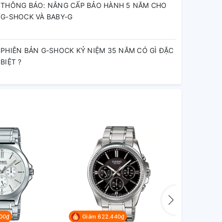
THÔNG BÁO: NÂNG CẤP BẢO HÀNH 5 NĂM CHO
G-SHOCK VÀ BABY-G
PHIÊN BẢN G-SHOCK KỶ NIỆM 35 NĂM CÓ GÌ ĐẶC
BIỆT ?
00₫
Giảm 622.440₫
Giảm 67