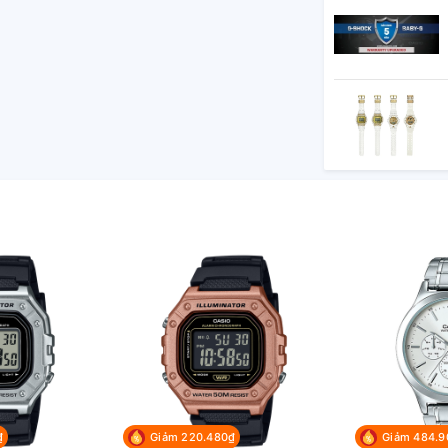
ngày, thứ
ượng W-218H-1AVDF
₫
Giảm 220.480₫
Giảm 484.9