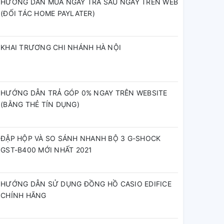
HƯỚNG DẪN MUA NGAY TRẢ SAU NGAY TRÊN WEB
(ĐỐI TÁC HOME PAYLATER)
KHAI TRƯƠNG CHI NHÁNH HÀ NỘI
HƯỚNG DẪN TRẢ GÓP 0% NGAY TRÊN WEBSITE
(BẰNG THẺ TÍN DỤNG)
ĐẬP HỘP VÀ SO SÁNH NHANH BỘ 3 G-SHOCK
GST-B400 MỚI NHẤT 2021
HƯỚNG DẪN SỬ DỤNG ĐỒNG HỒ CASIO EDIFICE
CHÍNH HÃNG