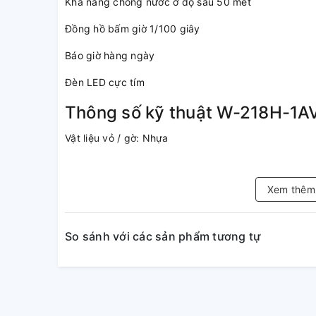
Khả năng chống nước ở độ sâu 50 mét
Đồng hồ bấm giờ 1/100 giây
Báo giờ hàng ngày
Đèn LED cực tím
Thông số kỹ thuật W-218H-1A
Vật liệu vỏ / gờ: Nhựa
Dây đeo bằng nhựa
Xem thê
Mặt kính nhựa
Khả năng chống nước ở độ sâu 50 mét
So sánh với các sản phẩm tương tự
Đèn LED cực tím
Đồng hồ bấm giờ 1/100 giây
Khả năng đo: 59'59.99"
Chế độ đo: Thời gian đã trôi qua, ngắt giờ, thời gian