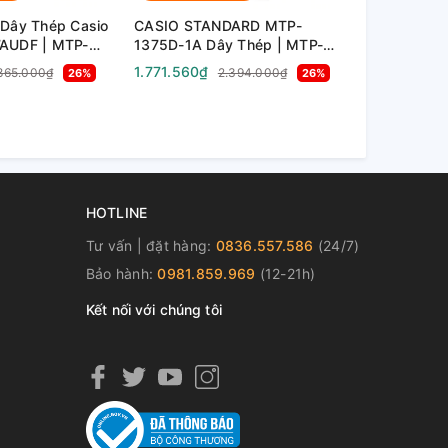
Dây Thép Casio
CASIO STANDARD MTP-
CASIO CLA
AUDF | MTP-
1375D-1A Dây Thép | MTP-
| DBC-611-
1375D-1AVDF
1.771.560₫
1.929.180₫
.865.000₫
2.394.000₫
26%
26%
HOTLINE
Tư vấn | đặt hàng:
0836.557.586
(24/7)
Bảo hành:
0981.859.969
(12-21h)
Kết nối với chúng tôi