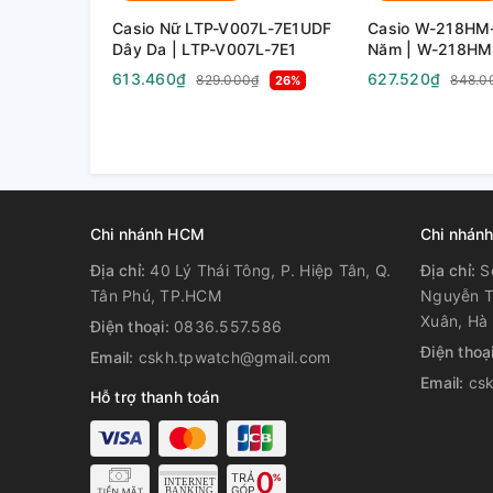
Casio Nữ LTP-V007L-7E1UDF
Casio W-218HM-
Dây Da | LTP-V007L-7E1
Năm | W-218HM
613.460₫
627.520₫
829.000₫
848.0
26%
Chi nhánh HCM
Chi nhánh
Địa chỉ:
40 Lý Thái Tông, P. Hiệp Tân, Q.
Địa chỉ:
S
Tân Phú, TP.HCM
Nguyễn T
Xuân, Hà 
Điện thoại:
0836.557.586
Điện thoạ
Email:
cskh.tpwatch@gmail.com
Email:
cs
Hỗ trợ thanh toán