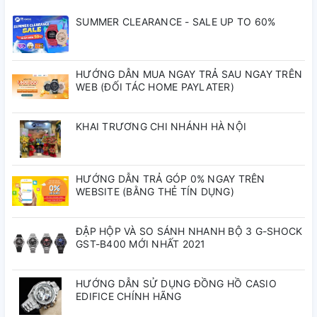
Độ chính xác: ± 30 giây mỗi tháng
SUMMER CLEARANCE - SALE UP TO 60%
Kích thước vỏ / Tổng trọng lượng
W-217H-5AVDF
HƯỚNG DẪN MUA NGAY TRẢ SAU NGAY TRÊN
WEB (ĐỐI TÁC HOME PAYLATER)
Kích thước vỏ : 46×43,8×11,3mm
Tổng trọng lượng : 35g
KHAI TRƯƠNG CHI NHÁNH HÀ NỘI
HƯỚNG DẪN TRẢ GÓP 0% NGAY TRÊN
WEBSITE (BẰNG THẺ TÍN DỤNG)
ĐẬP HỘP VÀ SO SÁNH NHANH BỘ 3 G-SHOCK
GST-B400 MỚI NHẤT 2021
HƯỚNG DẪN SỬ DỤNG ĐỒNG HỒ CASIO
EDIFICE CHÍNH HÃNG