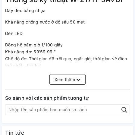
Dây đeo bằng nhựa
Khả năng chống nước ở độ sâu 50 mét
Đèn LED
Đồng hồ bấm giờ 1/100 giây
Khả năng đo: 59'59.99 "
Chế độ đo: Thời gian đã trôi qua, ngắt giờ, thời gian về đích
thứ nhất - thứ hai
Báo thức hằng ngày
Xem thêm
Tín hiệu thời gian theo giờ
So sánh với các sản phẩm tương tự
Lịch tự động (28 ngày cho tháng 2)
Định dạng 12/24 giờ
Giờ hiện hành thông thường: Giờ, phút, giây, sáng/chiều,
ngày, thứ
Tin tức