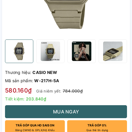
Thương hiệu:
CASIO NEW
Mã sản phẩm:
W-217H-5A
580.160₫
784.000₫
Giá niêm yết:
Tiết kiệm:
203.840₫
MUA NGAY
TRẢ GÓP QUA HD SAISON
TRẢ GÓP 0%
Bằng CMND & GPLX/Hộ Khẩu
Qua thẻ tín dụng