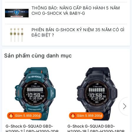
THÔNG BÁO: NÂNG CẤP BẢO HÀNH 5 NĂM
CHO G-SHOCK VÀ BABY-G
PHIÊN BẢN G-SHOCK KỶ NIỆM 35 NĂM CÓ GÌ
ĐẶC BIỆT ?
Sản phẩm cùng danh mục
Giảm 5.959.200₫
Giảm 5.959.200₫
G-Shock G-SQUAD GBD-
G-Shock G-SQUAD GBD-
G
H2000-2 | GBD-H2000-2DR
H2000-1B | GBD-H2000-1BDR
H