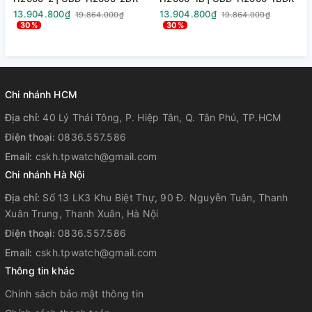
13.904.800₫
13.904.800₫
1
19.864.000₫
19.864.000₫
30%
30%
Chi nhánh HCM
Địa chỉ:
40 Lý Thái Tông, P. Hiệp Tân, Q. Tân Phú, TP.HCM
Điện thoại:
0836.557.586
Email:
cskh.tpwatch@gmail.com
Chi nhánh Hà Nội
Địa chỉ:
Số 13 LK3 Khu Biệt Thự, 90 Đ. Nguyễn Tuân, Thanh
Xuân Trung, Thanh Xuân, Hà Nội
Điện thoại:
0836.557.586
Email:
cskh.tpwatch@gmail.com
Thông tin khác
Chính sách bảo mật thông tin