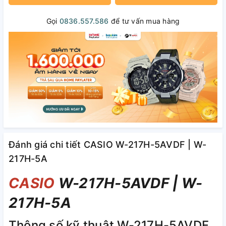
Gọi
0836.557.586
để tư vấn mua hàng
Đánh giá chi tiết CASIO W-217H-5AVDF | W-
217H-5A
CASIO
W-217H-5AVDF | W-
217H-5A
Thông số kỹ thuật W-217H-5AVDF