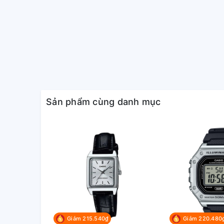
Đèn LED cực tím
phát sáng sau
Chế độ giờ kép
Đồng hồ bấm giờ 1/100 giây
Khả năng đo: 23:59’59.99’’
Chế độ đo: Thời gian đã trôi qua, ngắt giờ
Đồng hồ đếm ngược
Đơn vị đo: 1 giây
Khoảng đếm ngược: 24 giờ
Sản phẩm cùng danh mục
Khoảng cài đặt thời gian bắt đầu đếm ngượ
và khoảng tăng 1 giờ)
Khác: Tự động lặp lại
5 chế độ báo đa chức năng (với 1 chế đ
Tín hiệu thời gian hàng giờ
Lịch hoàn toàn tự động (đến năm 2099)
Định dạng giờ 12/24
Giờ hiện hành thông thường: Giờ, phút, g
Độ chính xác: ±30 giây một tháng
Tuổi thọ pin xấp xỉ: 10 năm đối với pin
Giảm 215.540₫
Giảm 220.480