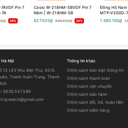
ợng
7AVDF Pin 7
Casio W-218HM-5BVDF Pin 7
Đồng Hồ Nam 
-7A
Năm | W-218HM-5B
MTP-V300D-7
V300D-7A
627.520₫
1.380.100₫
00₫
848.000₫
1
26%
26%
 Hà Nội
Thông tin khác
ố 13 LK3 Khu Biệt Thự, 90 Đ.
Chính sách bảo mật thông tin
uân, Thanh Xuân Trung, Thanh
Chính sách thanh toán
Nội
Chính sách vận chuyển
i:
0836.557.586
Chính sách bảo hành
kh.tpwatch@gmail.com
Chính sách đổi, trả, hoàn tiền
Chính sách kiểm hàng