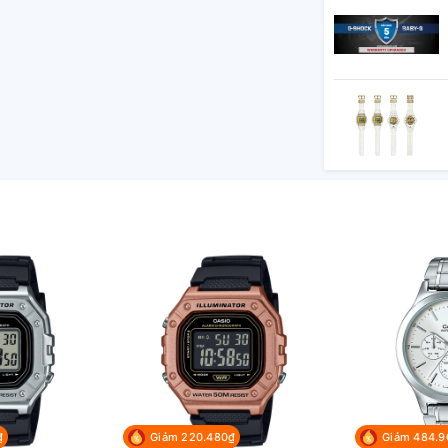
, thời gian về đích thứ nhất - thứ hai
c: 1 phút đến 24 giờ (khoảng tăng 1 phút
ộ báo lặp)
iây, giờ chiều, tháng, ngày, thứ
 CR2032
₫
Giảm 220.480₫
Giảm 484.9