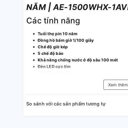
NĂM | AE-1500WHX-1AV
Các tính năng
Tuổi thọ pin 10 năm
Đồng hồ bấm giờ 1/100 giây
Chế độ giờ kép
5 chế độ báo
Khả năng chống nước ở độ sâu 100 mét
Đèn LED cực tím
Mặt đồng hồ rộng
Đặc điểm kỹ thuật
Xem thê
Vật liệu vỏ / vành bezel: Nhựa
So sánh với các sản phẩm tương tự
Dây đeo bằng nhựa
Mặt kính nhựa
Khả năng chống nước ở độ sâu 100 mét