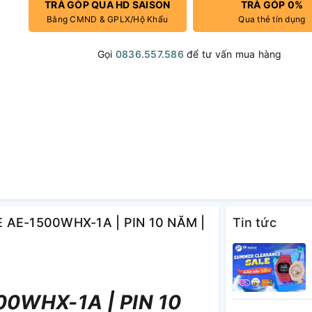
TRẢ GÓP QUA HD SAISON
TRẢ GÓP 0%
Bằng CMND & GPLX/Hộ Khẩu
Qua thẻ tín dụng
Gọi
0836.557.586
để tư vấn mua hàng
E AE-1500WHX-1A | PIN 10 NĂM |
Tin tức
0WHX-1A | PIN 10