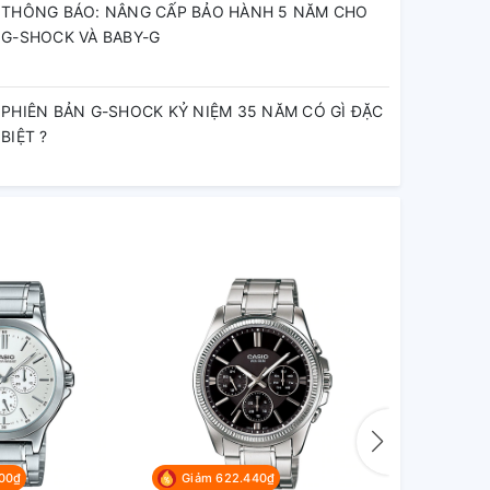
THÔNG BÁO: NÂNG CẤP BẢO HÀNH 5 NĂM CHO
G-SHOCK VÀ BABY-G
PHIÊN BẢN G-SHOCK KỶ NIỆM 35 NĂM CÓ GÌ ĐẶC
BIỆT ?
00₫
Giảm 622.440₫
Giảm 67