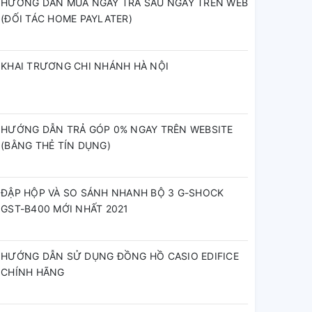
HƯỚNG DẪN MUA NGAY TRẢ SAU NGAY TRÊN WEB
(ĐỐI TÁC HOME PAYLATER)
KHAI TRƯƠNG CHI NHÁNH HÀ NỘI
HƯỚNG DẪN TRẢ GÓP 0% NGAY TRÊN WEBSITE
(BẰNG THẺ TÍN DỤNG)
ĐẬP HỘP VÀ SO SÁNH NHANH BỘ 3 G-SHOCK
GST-B400 MỚI NHẤT 2021
HƯỚNG DẪN SỬ DỤNG ĐỒNG HỒ CASIO EDIFICE
CHÍNH HÃNG