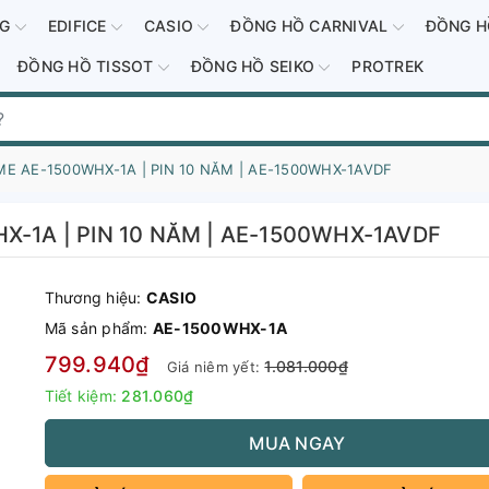
-G
EDIFICE
CASIO
ĐỒNG HỒ CARNIVAL
ĐỒNG H
ĐỒNG HỒ TISSOT
ĐỒNG HỒ SEIKO
PROTREK
E AE-1500WHX-1A | PIN 10 NĂM | AE-1500WHX-1AVDF
X-1A | PIN 10 NĂM | AE-1500WHX-1AVDF
Thương hiệu:
CASIO
Mã sản phẩm:
AE-1500WHX-1A
799.940₫
1.081.000₫
Giá niêm yết:
Tiết kiệm:
281.060₫
MUA NGAY