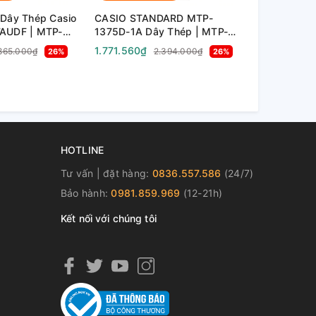
Dây Thép Casio
CASIO STANDARD MTP-
CASIO CLA
AUDF | MTP-
1375D-1A Dây Thép | MTP-
| DBC-611-
1375D-1AVDF
1.771.560₫
1.929.180₫
.865.000₫
2.394.000₫
26%
26%
HOTLINE
Tư vấn | đặt hàng:
0836.557.586
(24/7)
Bảo hành:
0981.859.969
(12-21h)
Kết nối với chúng tôi