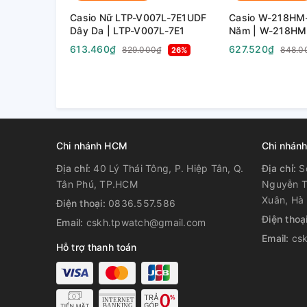
Kích thước vỏ / Tổng trọng lư
Casio Nữ LTP-V007L-7E1UDF
Casio W-218HM-
Dây Da | LTP-V007L-7E1
Năm | W-218HM
Kích thước vỏ : 54,4×51,2×15,7mm
613.460₫
627.520₫
829.000₫
848.0
26%
Tổng trọng lượng : 57g
Chi nhánh HCM
Chi nhánh
Địa chỉ:
40 Lý Thái Tông, P. Hiệp Tân, Q.
Địa chỉ:
S
Tân Phú, TP.HCM
Nguyễn T
Xuân, Hà 
Điện thoại:
0836.557.586
Điện thoạ
Email:
cskh.tpwatch@gmail.com
Email:
cs
Hỗ trợ thanh toán