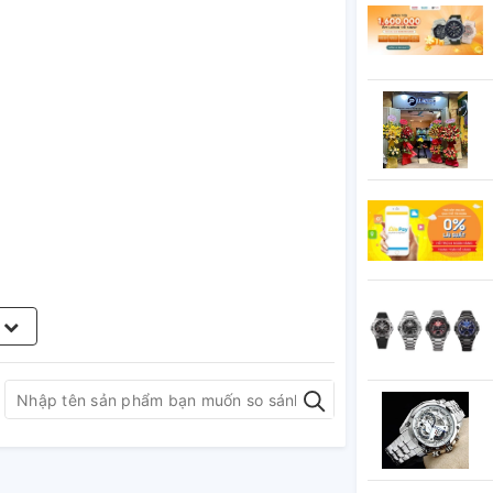
m
đồng hồ