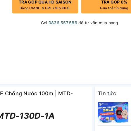
TRẢ GÓP QUA HD SAISON
TRẢ GÓP 0%
Bằng CMND & GPLX/Hộ Khẩu
Qua thẻ tín dụng
Gọi
0836.557.586
để tư vấn mua hàng
VDF Chống Nước 100m | MTD-
Tin tức
MTD-130D-1A