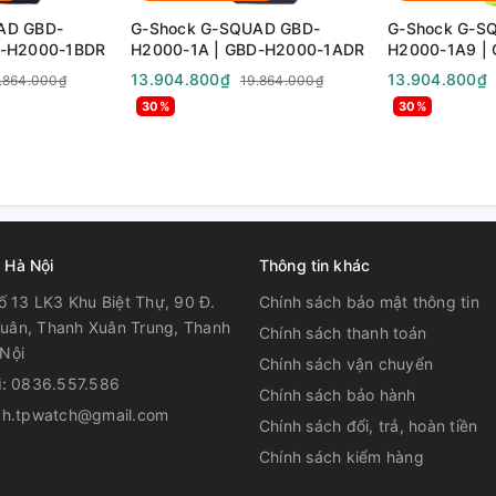
ch
AD GBD-
G-Shock G-SQUAD GBD-
G-Shock G-S
D-H2000-1BDR
H2000-1A | GBD-H2000-1ADR
H2000-1A9 |
1A9DR
13.904.800₫
13.904.800₫
.864.000₫
19.864.000₫
30%
30%
âu 100 mét
pin
́i với pin SR920SW
 Hà Nội
Thông tin khác
ố 13 LK3 Khu Biệt Thự, 90 Đ.
Chính sách bảo mật thông tin
uân, Thanh Xuân Trung, Thanh
Chính sách thanh toán
Nội
Chính sách vận chuyển
i:
0836.557.586
Chính sách bảo hành
kh.tpwatch@gmail.com
Chính sách đổi, trả, hoàn tiền
Chính sách kiểm hàng