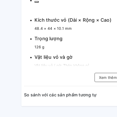
Kích thước vỏ (Dài × Rộng × Cao)
48.4 × 44 × 10.1 mm
Trọng lượng
126 g
Vật liệu vỏ và gờ
Vật liệu vỏ / gờ: Thép không gỉ
Dây đeo
Xem thê
Dây đeo bằng thép không gỉ
Nắp gập 3 lần chỉ với một lần bấm
So sánh với các sản phẩm tương tự
Các tính năng của 