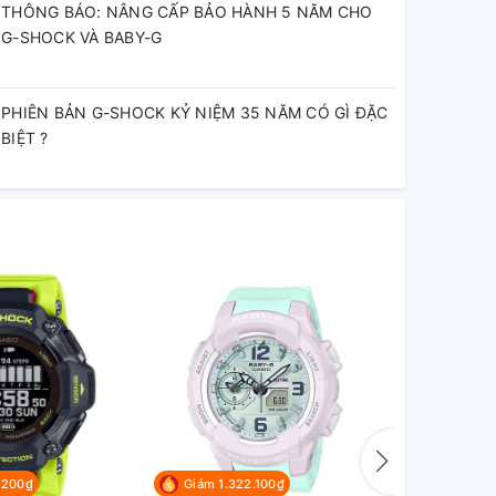
THÔNG BÁO: NÂNG CẤP BẢO HÀNH 5 NĂM CHO
G-SHOCK VÀ BABY-G
PHIÊN BẢN G-SHOCK KỶ NIỆM 35 NĂM CÓ GÌ ĐẶC
BIỆT ?
.200₫
Giảm 1.322.100₫
Giảm 1.8