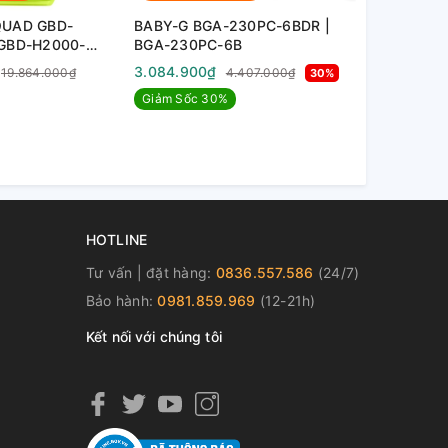
QUAD GBD-
BABY-G BGA-230PC-6BDR |
G-Shock GM
 GBD-H2000-
BGA-230PC-6B
GM-S110-1A
3.084.900₫
4.386.900
19.864.000₫
4.407.000₫
30%
Giảm Sốc 30%
HOTLINE
Tư vấn | đặt hàng:
0836.557.586
(24/7)
Bảo hành:
0981.859.969
(12-21h)
Kết nối với chúng tôi