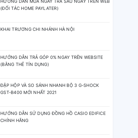
HƯỚNG DẪN MUA NGAY TRẢ SAU NGAY TRÊN WEB
(ĐỐI TÁC HOME PAYLATER)
KHAI TRƯƠNG CHI NHÁNH HÀ NỘI
HƯỚNG DẪN TRẢ GÓP 0% NGAY TRÊN WEBSITE
(BẰNG THẺ TÍN DỤNG)
ĐẬP HỘP VÀ SO SÁNH NHANH BỘ 3 G-SHOCK
GST-B400 MỚI NHẤT 2021
HƯỚNG DẪN SỬ DỤNG ĐỒNG HỒ CASIO EDIFICE
CHÍNH HÃNG