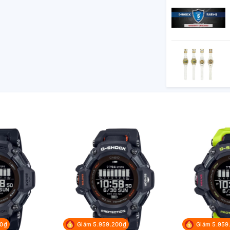
ồ kim: 3 kim (giờ, phút, giây)
 Anh và tiếng Tây Ban Nha
00₫
Giảm 5.959.200₫
Giảm 5.959