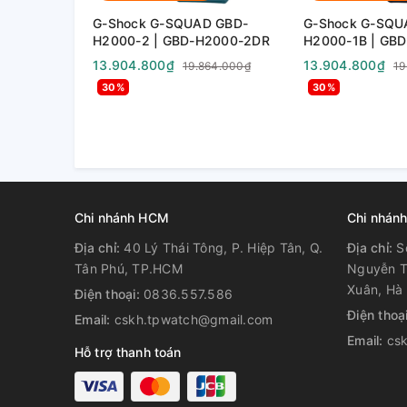
Kích cỡ dây đeo tương thí
G-Shock G-SQUAD GBD-
G-Shock G-SQU
H2000-2 | GBD-H2000-2DR
H2000-1B | GB
150 đến 205 mm
13.904.800₫
13.904.800₫
19.864.000₫
19
30%
30%
Chống nước
Khả năng chống nước ở độ s
Bộ nguồn và tuổi thọ 
Tuổi thọ pin xấp xỉ: 3 năm đô
Chi nhánh HCM
Chi nhánh
Địa chỉ:
40 Lý Thái Tông, P. Hiệp Tân, Q.
Địa chỉ:
S
Tân Phú, TP.HCM
Nguyễn T
Xuân, Hà 
Điện thoại:
0836.557.586
Điện thoạ
Email:
cskh.tpwatch@gmail.com
Email:
cs
Hỗ trợ thanh toán