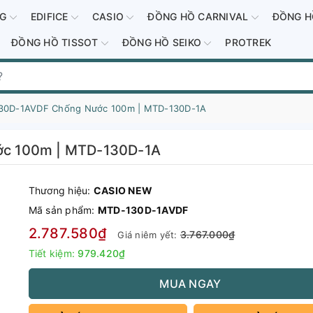
-G
EDIFICE
CASIO
ĐỒNG HỒ CARNIVAL
ĐỒNG H
ĐỒNG HỒ TISSOT
ĐỒNG HỒ SEIKO
PROTREK
30D-1AVDF Chống Nước 100m | MTD-130D-1A
c 100m | MTD-130D-1A
Thương hiệu:
CASIO NEW
Mã sản phẩm:
MTD-130D-1AVDF
2.787.580₫
3.767.000₫
Giá niêm yết:
Tiết kiệm:
979.420₫
MUA NGAY