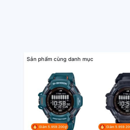
Độ chính xác
Độ chính xác: ±20 giây một tháng
Tính năng khác
Giờ hiện hành thông thường: Đồng h
Hiển thị thứ và ngày
Sản phẩm cùng danh mục
Màn hình hiển thị ngày bằng tiếng
Vỏ ngoài
Mặt kính
Mặt kính khoáng
Đặc điểm đường gờ
Gờ định hướng
Giảm 5.959.200₫
Giảm 5.959.2