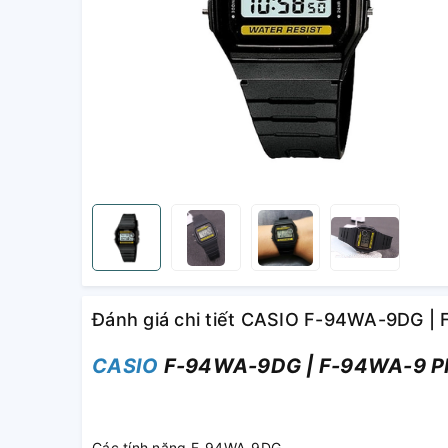
Đánh giá chi tiết CASIO F-94WA-9DG |
CASIO
F-94WA-9DG | F-94WA-9 P
Các tính năng F-94WA-9DG