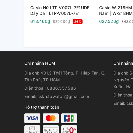
Casio Nữ LTP-V007L-7E1UDF
Casio W-218HM-
Dây Da | LTP-V007L-7E1
Năm | W-218HM
613.460₫
627.520₫
829.000₫
848.0
26%
Chi nhánh HCM
Chi nhánh
Địa chỉ:
40 Lý Thái Tông, P. Hiệp Tân, Q.
Địa chỉ:
S
Tân Phú, TP.HCM
Nguyễn T
Xuân, Hà 
Điện thoại:
0836.557.586
Điện thoạ
Email:
cskh.tpwatch@gmail.com
Email:
cs
Hỗ trợ thanh toán