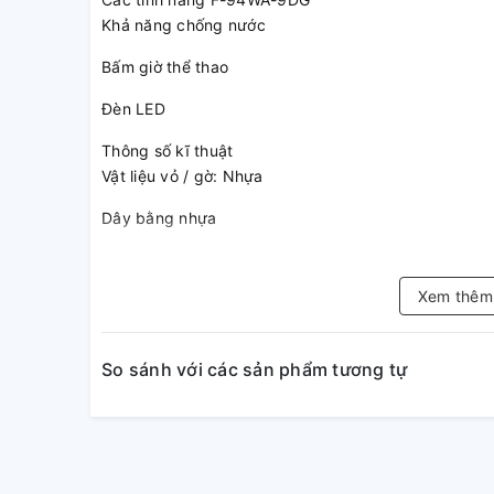
Khả năng chống nước
Bấm giờ thể thao
Đèn LED
Thông số kĩ thuật
Vật liệu vỏ / gờ: Nhựa
Dây bằng nhựa
Mặt kính bằng nhựa
Xem thê
Khả năng chống nước
Đồng hồ bấm giờ 1/100 giây
So sánh với các sản phẩm tương tự
Khả năng đo: 59'59.99"
Chế độ đo: Thời gian đã trôi qua, thời gian vòng chạ
Báo thức hàng ngày
Tín hiệu hàng giờ