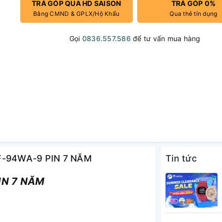
TRẢ GÓP QUA HD SAISON
TRẢ GÓP 0%
Bằng CMND & GPLX/Hộ Khẩu
Qua thẻ tín dụng
Gọi
0836.557.586
để tư vấn mua hàng
 F-94WA-9 PIN 7 NĂM
Tin tức
IN 7 NĂM