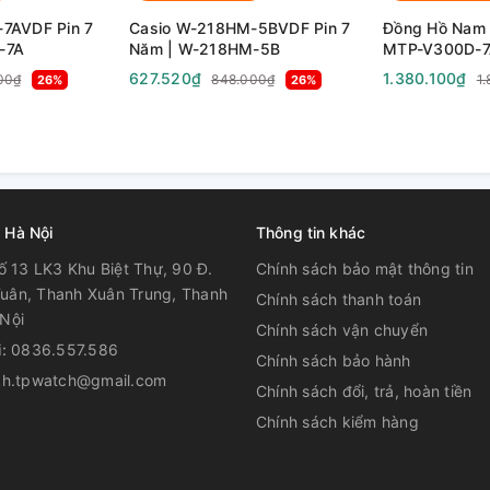
7AVDF Pin 7
Casio W-218HM-5BVDF Pin 7
Đồng Hồ Nam 
-7A
Năm | W-218HM-5B
MTP-V300D-7
V300D-7A
627.520₫
1.380.100₫
00₫
848.000₫
1
26%
26%
 Hà Nội
Thông tin khác
ố 13 LK3 Khu Biệt Thự, 90 Đ.
Chính sách bảo mật thông tin
uân, Thanh Xuân Trung, Thanh
Chính sách thanh toán
Nội
Chính sách vận chuyển
i:
0836.557.586
Chính sách bảo hành
kh.tpwatch@gmail.com
Chính sách đổi, trả, hoàn tiền
Chính sách kiểm hàng