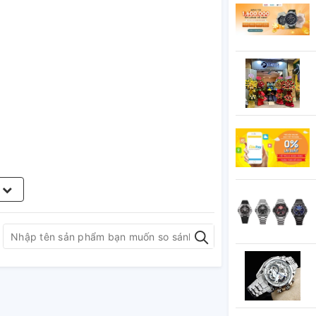
m
y, ngắt giờ