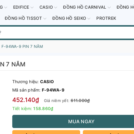
-G
EDIFICE
CASIO
ĐỒNG HỒ CARNIVAL
ĐỒNG H
ĐỒNG HỒ TISSOT
ĐỒNG HỒ SEIKO
PROTREK
 F-94WA-9 PIN 7 NĂM
IN 7 NĂM
Thương hiệu:
CASIO
Mã sản phẩm:
F-94WA-9
452.140₫
611.000₫
Giá niêm yết:
Tiết kiệm:
158.860₫
MUA NGAY