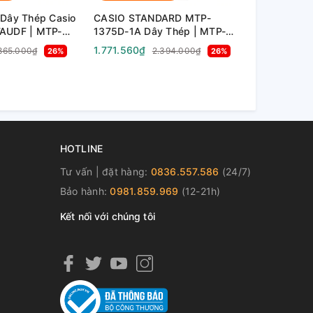
Dây Thép Casio
CASIO STANDARD MTP-
CASIO CLA
AUDF | MTP-
1375D-1A Dây Thép | MTP-
| DBC-611-
1375D-1AVDF
1.771.560₫
1.929.180₫
.865.000₫
2.394.000₫
26%
26%
HOTLINE
Tư vấn | đặt hàng:
0836.557.586
(24/7)
Bảo hành:
0981.859.969
(12-21h)
Kết nối với chúng tôi