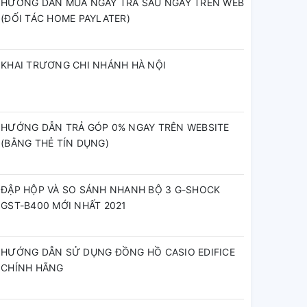
HƯỚNG DẪN MUA NGAY TRẢ SAU NGAY TRÊN WEB
(ĐỐI TÁC HOME PAYLATER)
KHAI TRƯƠNG CHI NHÁNH HÀ NỘI
HƯỚNG DẪN TRẢ GÓP 0% NGAY TRÊN WEBSITE
(BẰNG THẺ TÍN DỤNG)
ĐẬP HỘP VÀ SO SÁNH NHANH BỘ 3 G-SHOCK
GST-B400 MỚI NHẤT 2021
HƯỚNG DẪN SỬ DỤNG ĐỒNG HỒ CASIO EDIFICE
CHÍNH HÃNG