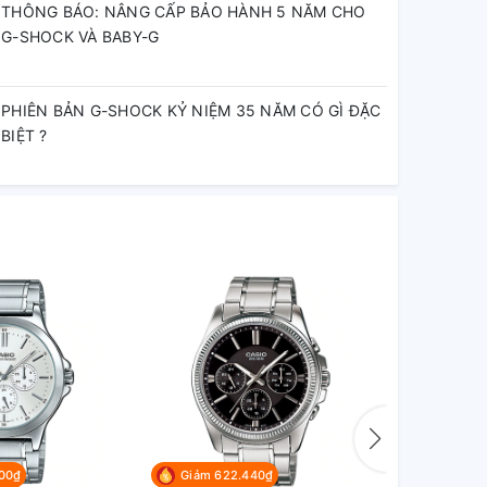
THÔNG BÁO: NÂNG CẤP BẢO HÀNH 5 NĂM CHO
G-SHOCK VÀ BABY-G
PHIÊN BẢN G-SHOCK KỶ NIỆM 35 NĂM CÓ GÌ ĐẶC
BIỆT ?
00₫
Giảm 622.440₫
Giảm 67