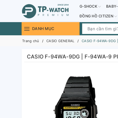
G-SHOCK
BABY
ĐỒNG HỒ CITIZEN
DANH MỤC
Trang chủ
CASIO GENERAL
CASIO F-94WA-9DG |
CASIO F-94WA-9DG | F-94WA-9 P