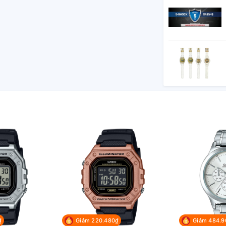
₫
Giảm 220.480₫
Giảm 484.9