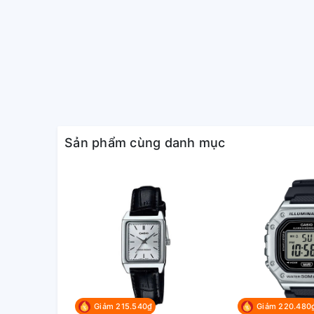
Lịch tự động (28 ngày trong tháng 2)
Định dạng 12/24 giờ
Giờ hiện hành thông thường:
Đồng hồ số: Giờ, phút, giây, chiều, tháng, ngày, thứ
Độ chính xác: ±30 seconds per month
Sản phẩm cùng danh mục
Tuổi thọ pin xấp xỉ: 7 năm với pin CR2016
Kích thước và trọng lượng
Kích thước vỏ : 38.2×35.2×8.5mm
Tổng trọng lượng : 21g
Giảm 215.540₫
Giảm 220.480